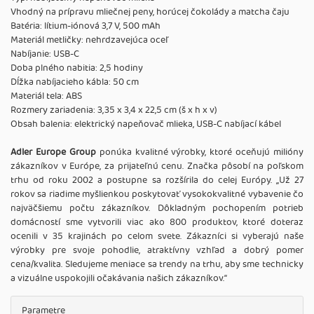
Vhodný na prípravu mliečnej peny, horúcej čokolády a matcha čaju
Batéria: lítium-iónová 3,7 V, 500 mAh
Materiál metličky: nehrdzavejúca oceľ
Nabíjanie: USB-C
Doba plného nabitia: 2,5 hodiny
Dĺžka nabíjacieho kábla: 50 cm
Materiál tela: ABS
Rozmery zariadenia: 3,35 x 3,4 x 22,5 cm (š x h x v)
Obsah balenia: elektrický napeňovač mlieka, USB-C nabíjací kábel
Adler Europe Group
ponúka kvalitné výrobky, ktoré oceňujú milióny
zákazníkov v Európe, za prijateľnú cenu. Značka pôsobí na poľskom
trhu od roku 2002 a postupne sa rozšírila do celej Európy. ,,Už 27
rokov sa riadime myšlienkou poskytovať vysokokvalitné vybavenie čo
najväčšiemu počtu zákazníkov. Dôkladným pochopením potrieb
domácností sme vytvorili viac ako 800 produktov, ktoré doteraz
ocenili v 35 krajinách po celom svete. Zákazníci si vyberajú naše
výrobky pre svoje pohodlie, atraktívny vzhľad a dobrý pomer
cena/kvalita. Sledujeme meniace sa trendy na trhu, aby sme technicky
a vizuálne uspokojili očakávania našich zákazníkov.‘‘
Parametre