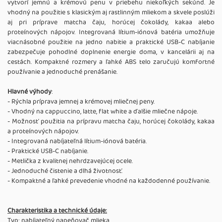
vytvorí jemnú a krémovú penu v priebehu niekoľkých sekúnd. Je
vhodný na použitie s klasickým aj rastlinným mliekom a skvele poslúži
aj pri príprave matcha čaju, horúcej čokolády, kakaa alebo
proteínových nápojov. Integrovaná lítium-iónová batéria umožňuje
viacnásobné použitie na jedno nabitie a praktické USB-C nabíjanie
zabezpečuje pohodlné doplnenie energie doma, v kancelárii aj na
cestách. Kompaktné rozmery a ľahké ABS telo zaručujú komfortné
používanie a jednoduché prenášanie.
Hlavné výhody
:
- Rýchla príprava jemnej a krémovej mliečnej peny.
- Vhodný na cappuccino, latte, flat white a ďalšie mliečne nápoje.
- Možnosť použitia na prípravu matcha čaju, horúcej čokolády, kakaa
a proteínových nápojov.
- Integrovaná nabíjateľná lítium-iónová batéria.
- Praktické USB-C nabíjanie.
- Metlička z kvalitnej nehrdzavejúcej ocele.
- Jednoduché čistenie a dlhá životnosť.
- Kompaktné a ľahké prevedenie vhodné na každodenné používanie.
Charakteristika a technické údaje:
Typ: nabíjateľný napeňovač mlieka