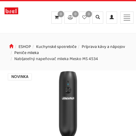
0
0
0
Toggle
Toggle
Togg
search
navigation
navi
ESHOP
Kuchynské spotrebiče
Príprava kávy a nápojov
Peniče mlieka
Nabíjateľný napeňovač mlieka Mesko MS 4534
NOVINKA