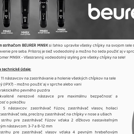
m strihačom BEURER MN9X
si ľahko upravíte všetky chĺpky na svojom tele
venie pre seba. Prístroj je tiež vodeodolný a možno ho teda použiť aj v sprc
omer MN9X - Všestranný, vodeodolný styling pre všetky chĺpky na tele!
a technické údaje:
11 nástavcov na zastrihávanie a holenie všetkých chĺpkov na tele
 (IPX7) - možno použiť aj v sprche alebo vani
praktického pevného puzdra
kvalitné nerezové nástavce pre maximálnu bezpečnosť a
vosť o pokožku
 5 nástavcov: zastrihávač fúzov, zastrihávač vlasov, holiaci
 zastrihávač tela, precízny zastrihávač na chĺpky v nose a ušiach
 strihu pre zastrihávač fúzov vďaka 2 dĺžkovo nastaviteľným
ým nástavcom: 3-7 a 8-12 mm
 strihu pre zastrihávač vlasov vďaka 4 pevným hrebeňovým