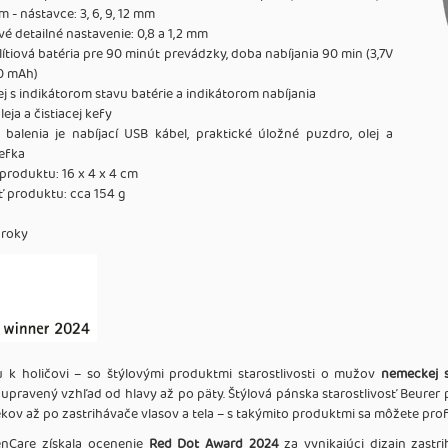
 - nástavce: 3, 6, 9, 12 mm
é detailné nastavenie: 0,8 a 1,2 mm
ítiová batéria pre 90 minút prevádzky, doba nabíjania 90 min (3,7V
0 mAh)
ej s indikátorom stavu batérie a indikátorom nabíjania
eja a čistiacej kefy
 balenia je nabíjací USB kábel, praktické úložné puzdro, olej a
kefka
roduktu: 16 x 4 x 4 cm
 produktu: cca 154 g
 roky
tu k holičovi – so štýlovými produktmi starostlivosti o mužov
nemeckej s
 upravený vzhľad od hlavy až po päty. Štýlová pánska starostlivosť Beur
ekov až po zastrihávače vlasov a tela – s takýmito produktmi sa môžete pro
enCare získala ocenenie
Red Dot Award 2024
za vynikajúci dizajn zast