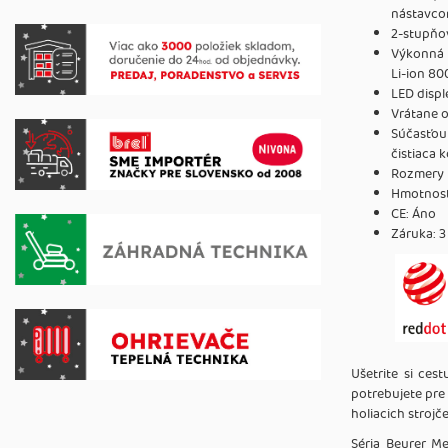
nástavcom
2-stupňov
Výkonná l
Li-ion 80
LED displ
Vrátane ol
Súčasťou
čistiaca 
Rozmery p
Hmotnosť
CE: Áno
Záruka: 3
Ušetrite si ces
potrebujete pre
holiacich strojč
Séria Beurer M