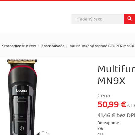
Starostlivosť o telo
Zastrihávače
Multifunkčný strihač BEURER MN9X
Multifu
MN9X
Cena:
50,99 €
s 
41,46 € bez D
Dostupnosť
Kód