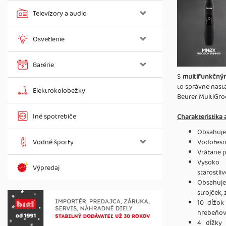
Televízory a audio
Osvetlenie
Batérie
S
multifunkčný
to správne nasta
Elektrokolobežky
Beurer MultiGro
Iné spotrebiče
Charakteristika 
Obsahuje 
Vodné športy
Vodotesný
Vrátane 
Vysoko 
Výpredaj
starostli
Obsahuje
strojček,
10 dĺžok
hrebeňov
4 dĺžky