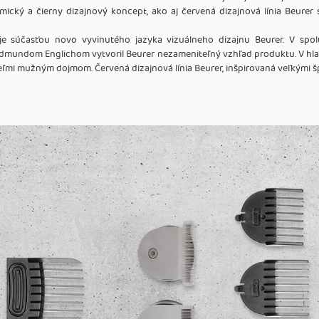
mický a čierny dizajnový koncept, ako aj červená dizajnová línia Beur
je súčasťou novo vyvinutého jazyka vizuálneho dizajnu Beurer. V spo
mundom Englichom vytvoril Beurer nezameniteľný vzhľad produktu. V hlav
eľmi mužným dojmom. Červená dizajnová línia Beurer, inšpirovaná veľkými 