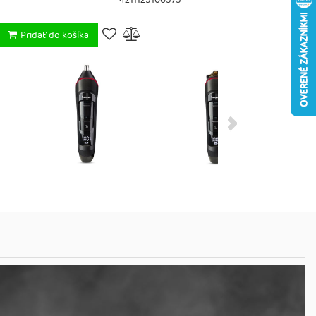
4211125100575
Pridať do košíka