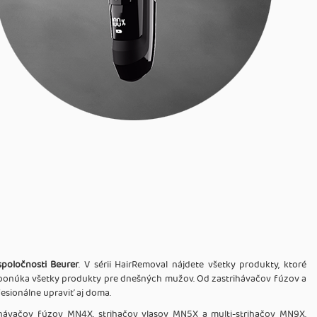
poločnosti Beurer
. V sérii HairRemoval nájdete všetky produkty, ktoré
er ponúka všetky produkty pre dnešných mužov. Od zastrihávačov fúzov a
fesionálne upraviť aj doma.
rihávačov fúzov MN4X, strihačov vlasov MN5X a multi-strihačov MN9X.