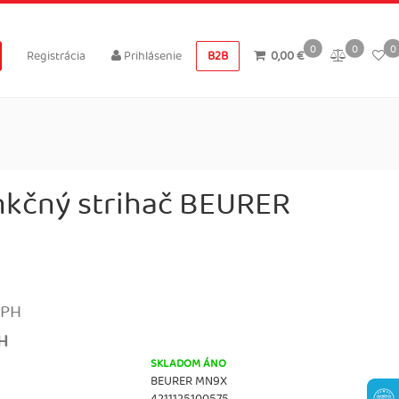
0
0
0
Registrácia
Prihlásenie
B2B
0,00 €
nkčný strihač BEURER
DPH
PH
SKLADOM ÁNO
BEURER MN9X