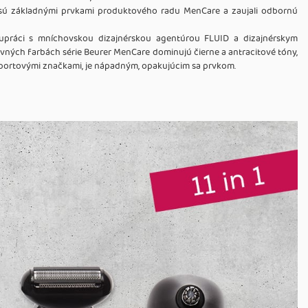
er sú základnými prvkami produktového radu MenCare a zaujali odbornú
lupráci s mníchovskou dizajnérskou agentúrou FLUID a dizajnérskym
ných farbách série Beurer MenCare dominujú čierne a antracitové tóny,
športovými značkami, je nápadným, opakujúcim sa prvkom.