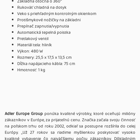
Základňa otočná o 360°
Rukoväť chladná na dotyk
Veko s priehľadným kontrolným okienkom
Protišmykové nožičky na základni
Prepínač zapnutia/vypnutia
Automatická tepelná poistka
Pretlakový ventil
Materiál tela: hliník
Výkon: 480 W
Rozmery: 25,5 x 17,5 x 13,5 cm
Dĺžka napájacieho kábla: 75 cm
Hmotnosť: 1 kg
Adler Europe Group
ponúka kvalitné výrobky, ktoré oceňujú milióny
zákazníkov v Európe, za prijateľnú cenu. Značka začala svoju činnosť
na poľskom trhu od roku 2002, odkiaľ sa postupne rozšírila do celej
Európy. ,,Už 27 rokov sa riadime myšlienkou poskytovať vysoko
kvalitné vybavenie čo najväčšiemu počtu zákazníkov. Dôkladným