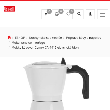
0
0
0
Toggle
Toggle
Togg
search
navigation
navi
ESHOP
Kuchynské spotrebiče
Príprava kávy a nápojov
Moka kanvice - koťogo
Mokka kávovar Camry CR 4415 elektrický biely