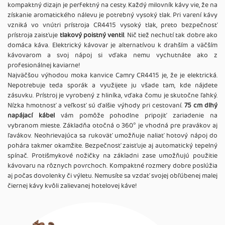
kompaktný dizajn je perfektný na cesty. Každý milovník kávy vie, že na
získanie aromatického nálevu je potrebný vysoký tlak. Pri varení kávy
vzniká vo vnútri prístroja CR4415 vysoký tlak, preto bezpečnosť
prístroja zaisťuje
tlakový poistný ventil
. Nič tiež nechutí tak dobre ako
domáca káva. Elektrický kávovar je alternatívou k drahším a väčším
kávovarom a svoj nápoj si vďaka nemu vychutnáte ako z
profesionálnej kaviarne!
Najväčšou výhodou moka kanvice Camry CR4415 je, že je elektrická.
Nepotrebuje teda sporák a využijete ju všade tam, kde nájdete
zásuvku. Prístroj je vyrobený z hliníka, vďaka čomu je skutočne ľahký.
Nízka hmotnosť a veľkosť sú ďalšie výhody pri cestovaní.
75 cm dlhý
napájací kábel
vám pomôže pohodlne pripojiť zariadenie na
vybranom mieste. Základňa otočná o 360° je vhodná pre pravákov aj
ľavákov. Neohrievajúca sa rukoväť umožňuje naliať hotový nápoj do
pohára takmer okamžite. Bezpečnosť zaisťuje aj automatický tepelný
spínač. Protišmykové nožičky na základni zase umožňujú použitie
kávovaru na rôznych povrchoch. Kompaktné rozmery dobre poslúžia
aj počas dovolenky či výletu. Nemusíte sa vzdať svojej obľúbenej malej
čiernej kávy kvôli zalievanej hotelovej káve!