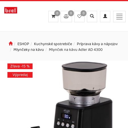
0
0
0
Toggle
Toggle
Togg
search
navigation
navi
ESHOP
Kuchynské spotrebiče
Príprava kávy a nápojov
Mlynčeky na kávu
Mlynček na kávu Adler AD 4300
Zľava -15 %
Výpredaj