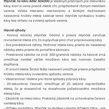
Mlynček na kávu Adler AD4300
je ideálnym prístrojom pre milovníkov
kávy, ktorí si cenia presné mletie zŕn, prispôsobené rôznym metódam
varenia. Vďaka mleciemu mechanizmu a širokým možnostiam
nastavenia hrúbky mletia zaisťuje tento mlynček vynikajúcu kvalitu
kávy bez ohľadu na zvolený spôsob varenia.
Hlavné výhody
:
- Kovový kónický mlynček: Odolný a presný mlynček zaručuje
rovnomerné mletie zŕn, čo ovplyvňuje plnú chuť pripravovanej kávy.
- Dva prevádzkové režimy: Možnosť mletia kávy priamo do nasadenej
nádoby alebo priamo do portafiltra kávovaru.
- Priestranná nádoba na zrná: 300-gramová nádoba na kávové zrná
umožňuje namlieť väčšie množstvo kávy bez nutnosti častého
dopĺňania.
- 31 úrovní mletia: Široká škála nastavení umožňuje presne prispôsobiť
hrúbku mletia kávy zvolenému spôsobu varenia.
- Všestrannosť: Ideálne pre rôzne spôsoby prípravy kávy.
- 20-sekundový časovač: Umožňuje až 20 sekúnd nepretržitého
mletia, čo je dostatočné na dosiahnutie požadovaného množstva
mletej kávy.
- Zásobník na mletú kávu: Praktický zásobník na uchovávanie čerstvo
namletej kávy.
- Držiaky portafiltra: Mlynček sa dodáva s dvoma držiakmi filtra - pre