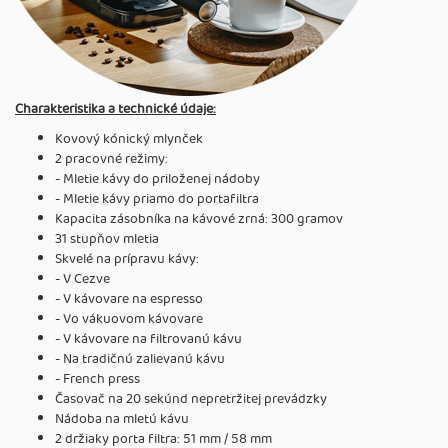
Charakteristika a technické údaje:
Kovový kónický mlynček
2 pracovné režimy:
- Mletie kávy do priloženej nádoby
- Mletie kávy priamo do portafiltra
Kapacita zásobníka na kávové zrná: 300 gramov
31 stupňov mletia
Skvelé na prípravu kávy:
- V Cezve
- V kávovare na espresso
- Vo vákuovom kávovare
- V kávovare na filtrovanú kávu
- Na tradičnú zalievanú kávu
- French press
Časovač na 20 sekúnd nepretržitej prevádzky
Nádoba na mletú kávu
2 držiaky porta filtra: 51 mm / 58 mm