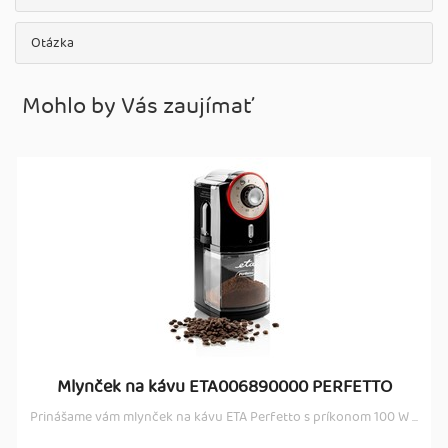
Otázka
Mohlo by Vás zaujímať
Mlynček na kávu ETA006890000 PERFETTO
Prinášame vám mlynček na kávu ETA Perfetto s príkonom 100 W ...