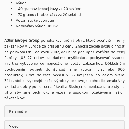
Výkon:
- 40 gramov jemnej kávy za 20 sekúnd
- 70 gramov hrubej kávy za 20 sekúnd
Automatické vypnutie
Nominálny výkon: 180 W
Adler Europe Group
ponúka kvalitné výrobky, ktoré oceňujú milióny
zákazníkov v Európe, za prijateľnú cenu. Značka začala svoju činnosť
na poľskom trhu od roku 2002, odkiaľ sa postupne rozšírila do celej
Európy. ,,Už 27 rokov sa riadime myšlienkou poskytovať vysoko
kvalitné vybavenie čo najväčšiemu počtu zákazníkov. Dôkladným
pochopením potrieb domácností sme vytvorili viac ako 800
produktov, ktoré doteraz ocenili v 35 krajinách po celom svete.
Zákazníci si vyberajú naše výrobky pre svoje pohodlie, atraktívny
vzhľad a dobrý pomer cena / kvalita. Sledujeme meniace sa trendy na
trhu, aby sme technicky a vizuálne uspokojili očakávania našich
zákazníkov.‘‘
Parametre
Video