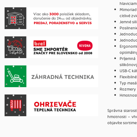
hlaviciam
Mimoriad
citlivé zv
Jemné sil
Posilneni
Jednoduc
Jednoduc
Ergonom
optimáln
Príjemná
silikóno
USB-C káb
Flexibil
Typ masá
Rozmery p
Hmotnosť
Správna starost
hmotnosti – vho
objavíte sortime