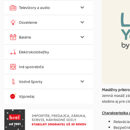
Televízory a audio
Osvetlenie
Batérie
Elektrokolobežky
Iné spotrebiče
Vodné športy
Masážny prístr
Jemná masáž zár
Výpredaj
ideálne aj pre c
Charakteristika 
Relaxácia
Bezpečné