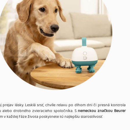
prejav lásky. Lesklá srsť, chvíle relaxu po dlhom dni či presná kontrola
u alebo drobného zvieracieho spoločníka. S
nemeckou značkou Beurer
 v každej fáze života poskytnete tú najlepšiu starostlivosť.