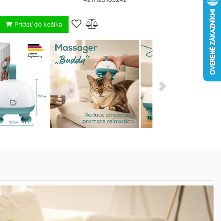
4211125105242
Pridať do košíka