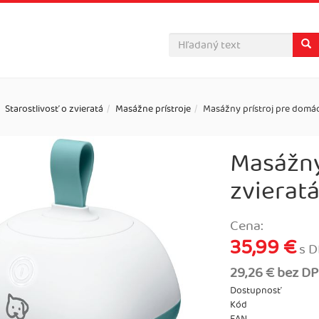
Starostlivosť o zvieratá
Masážne prístroje
Masážny prístroj pre domá
Masážny
zvierat
Cena:
35,99 €
s 
29,26 € bez D
Dostupnosť
Kód