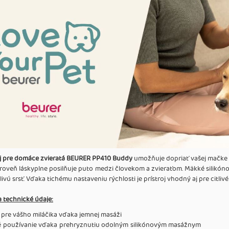
oj pre domáce zvieratá BEURER PP410 Buddy
umožňuje dopriať vašej mačke a
oveň láskyplne posilňuje puto medzi človekom a zvieraťom. Mäkké silikónov
itlivú srsť. Vďaka tichému nastaveniu rýchlosti je prístroj vhodný aj pre cit
a technické údaje:
 pre vášho miláčika vďaka jemnej masáži
 používanie vďaka prehryznutiu odolným silikónovým masážnym