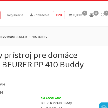
0
0
0
Registrácia
Prihlásenie
B2B
0,00 €
ce zvieratá BEURER PP 410 Buddy
 prístroj pre domáce
á BEURER PP 410 Buddy
DPH
PH
SKLADOM ÁNO
BEURER PP410 Buddy