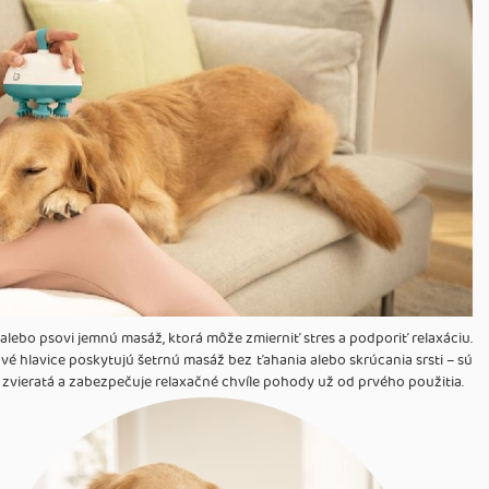
lebo psovi jemnú masáž, ktorá môže zmierniť stres a podporiť relaxáciu.
é hlavice poskytujú šetrnú masáž bez ťahania alebo skrúcania srsti – sú
livé zvieratá a zabezpečuje relaxačné chvíle pohody už od prvého použitia.