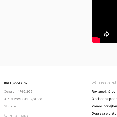
BREL, spol. s r.o.
VŠETKO O N
Centrum 1746/265
Reklamačný por
017 01 Považská Bystrica
Obchodné podm
Slovakia
Pomoc pri výbe
Doprava a platb
INFOLINKA