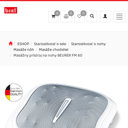
0
0
0
Toggle
Toggle
Togg
search
navigation
navi
ESHOP
Starostlivosť o telo
Starostlivosť o nohy
Masáže nôh
Masáže chodidiel
Masážny prístroj na nohy BEURER FM 60