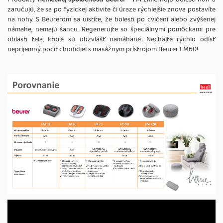
zaručujú, že sa po fyzickej aktivite či úraze rýchlejšie znova postavíte
na nohy. S Beurerom sa uistíte, že bolesti po cvičení alebo zvýšenej
námahe, nemajú šancu. Regenerujte so špeciálnymi pomôckami pre
oblasti tela, ktoré sú obzvlášť namáhané. Nechajte rýchlo odísť
nepríjemný pocit chodidiel s masážnym prístrojom Beurer FM60!