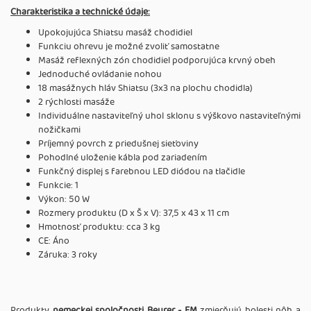
Charakteristika a technické údaje:
Upokojujúca Shiatsu masáž chodidiel
Funkciu ohrevu je možné zvoliť samostatne
Masáž reflexných zón chodidiel podporujúca krvný obeh
Jednoduché ovládanie nohou
18 masážnych hláv Shiatsu (3x3 na plochu chodidla)
2 rýchlosti masáže
Individuálne nastaviteľný uhol sklonu s výškovo nastaviteľnými
nožičkami
Príjemný povrch z priedušnej sieťoviny
Pohodlné uloženie kábla pod zariadením
Funkčný displej s farebnou LED diódou na tlačidle
Funkcie: 1
Výkon: 50 W
Rozmery produktu (D x Š x V): 37,5 x 43 x 11 cm
Hmotnosť produktu: cca 3 kg
CE: Áno
Záruka: 3 roky
Produkty
nemeckej spoločnosti Beurer - FM
zmierňujú bolesti nôh a