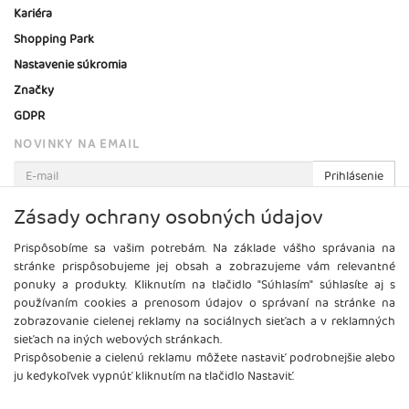
Kariéra
Shopping Park
Nastavenie súkromia
Značky
GDPR
NOVINKY NA EMAIL
Prihlásenie
Viac informácií o tejto službe
Zásady ochrany osobných údajov
Prispôsobíme sa vašim potrebám. Na základe vášho správania na
stránke prispôsobujeme jej obsah a zobrazujeme vám relevantné
ponuky a produkty. Kliknutím na tlačidlo "Súhlasím" súhlasíte aj s
používaním cookies a prenosom údajov o správaní na stránke na
zobrazovanie cielenej reklamy na sociálnych sieťach a v reklamných
sieťach na iných webových stránkach.
Prispôsobenie a cielenú reklamu môžete nastaviť podrobnejšie alebo
ju kedykoľvek vypnúť kliknutím na tlačidlo Nastaviť.