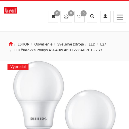
0
0
0
Toggle
Toggle
Togg
search
navigation
navig
ESHOP
Osvetlenie
Svetelné zdroje
LED
E27
LED žiarovka Philips 4.9-40W A60 E27 840 2CT - 2 ks
Výpredaj