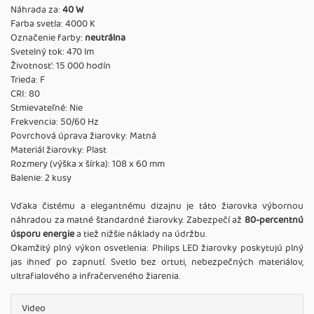
Náhrada za:
40 W
Farba svetla: 4000 K
Označenie farby:
neutrálna
Svetelný tok: 470 lm
Životnosť: 15 000 hodín
Trieda: F
CRI: 80
Stmievateľné: Nie
Frekvencia: 50/60 Hz
Povrchová úprava žiarovky: Matná
Materiál žiarovky: Plast
Rozmery (výška x šírka): 108 x 60 mm
Balenie: 2 kusy
Vďaka čistému a elegantnému dizajnu je táto žiarovka výbornou
náhradou za matné štandardné žiarovky. Zabezpečí až
80-percentnú
úsporu energie
a tiež nižšie náklady na údržbu.
Okamžitý plný výkon osvetlenia: Philips LED žiarovky poskytujú plný
jas ihneď po zapnutí. Svetlo bez ortuti, nebezpečných materiálov,
ultrafialového a infračerveného žiarenia.
Video