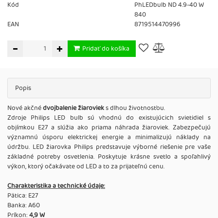
Kód
PhLEDbulb ND 4.9-40 W
840
EAN
8719514470996
Pridať do košíka
Popis
Nové akčné
dvojbalenie žiaroviek
s dlhou životnosťou.
Zdroje Philips LED bulb sú vhodnú do existujúcich svietidiel s
objímkou E27 a slúžia ako priama náhrada žiaroviek. Zabezpečujú
významnú úsporu elektrickej energie a minimalizujú náklady na
údržbu. LED žiarovka Philips predstavuje výborné riešenie pre vaše
základné potreby osvetlenia. Poskytuje krásne svetlo a spoľahlivý
výkon, ktorý očakávate od LED a to za prijateľnú cenu.
Charakteristika a technické údaje:
Pätica: E27
Banka: A60
Príkon:
4,9 W