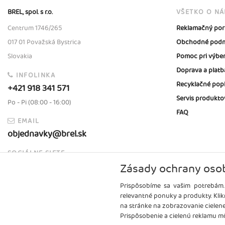
BREL, spol. s r.o.
VŠETKO O N
Centrum 1746/265
Reklamačný por
017 01 Považská Bystrica
Obchodné podm
Slovakia
Pomoc pri výbe
Doprava a platb
INFOLINKA
Recyklačné pop
+421 918 341 571
Servis produkto
Po - Pi (08:00 - 16:00)
FAQ
EMAIL
objednavky@brel.sk
SOCIÁLNE SIETE
Zásady ochrany oso
Prispôsobíme sa vašim potrebám.
relevantné ponuky a produkty. Klik
na stránke na zobrazovanie cielen
Prispôsobenie a cielenú reklamu mô