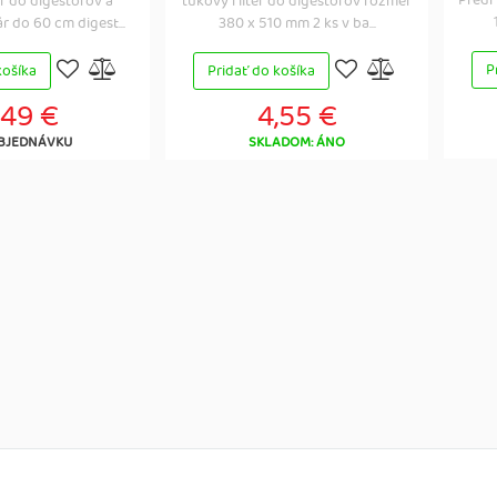
Predf
er do digestorov a
tukový filter do digestorov rozmer
 do 60 cm digest...
380 x 510 mm 2 ks v ba...
P
košíka
Pridať do košíka
,49 €
4,55 €
BJEDNÁVKU
SKLADOM: ÁNO