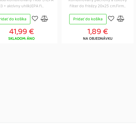
ilterKombinovaný filter (HEPA
Kombinovaný pachový a tukový
13 + aktívny uhlík)EPA fi...
filter do fritézy 20x25 cm.Firm...
ridať do košíka
Pridať do košíka
41,99 €
1,89 €
SKLADOM: ÁNO
NA OBJEDNÁVKU