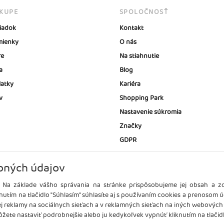
ÁKUPE
SPOLOČNOSŤ
iadok
Kontakt
ienky
O nás
re
Na stiahnutie
a
Blog
latky
Kariéra
v
Shopping Park
Nastavenie súkromia
Značky
GDPR
bných údajov
 Na základe vášho správania na stránke prispôsobujeme jej obsah a 
nutím na tlačidlo "Súhlasím" súhlasíte aj s používaním cookies a prenosom 
ej reklamy na sociálnych sieťach a v reklamných sieťach na iných webových
žete nastaviť podrobnejšie alebo ju kedykoľvek vypnúť kliknutím na tlačidl