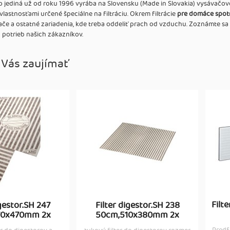
 jediná už od roku 1996 vyrába na Slovensku (Made in Slovakia) vysávačové v
 vlastnosťami určené špeciálne na filtráciu. Okrem filtrácie
pre domáce spot
ače a ostatné zariadenia, kde treba oddeliť prach od vzduchu. Zoznámte sa
potrieb našich zákazníkov.
 Vás zaujímať
Filt
igestor.SH 247
Filter digestor.SH 238
70x470mm 2x
50cm,510x380mm 2x