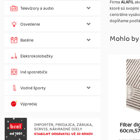
Firma
ALAFIL
ako
Televízory a audio
ktoré sú svojimi
centrálne vysáv
dopĺňame podľa 
Osvetlenie
Mohlo by
Batérie
Elektrokolobežky
Iné spotrebiče
Vodné športy
Výpredaj
Filter d
60cm,5