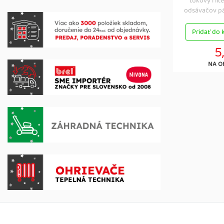
tukový filt
odsávačov pár
Pridať do 
5
NA O