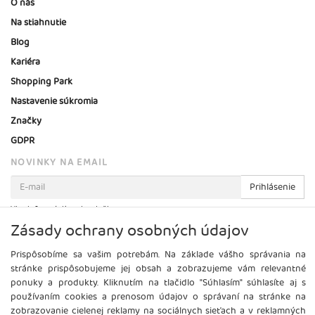
O nás
Na stiahnutie
Blog
Kariéra
Shopping Park
Nastavenie súkromia
Značky
GDPR
NOVINKY NA EMAIL
Prihlásenie
Viac informácií o tejto službe
Zásady ochrany osobných údajov
Prispôsobíme sa vašim potrebám. Na základe vášho správania na
stránke prispôsobujeme jej obsah a zobrazujeme vám relevantné
ponuky a produkty. Kliknutím na tlačidlo "Súhlasím" súhlasíte aj s
používaním cookies a prenosom údajov o správaní na stránke na
zobrazovanie cielenej reklamy na sociálnych sieťach a v reklamných