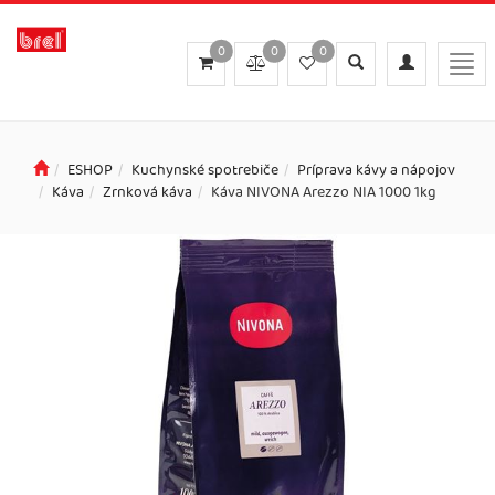
0
0
0
Toggle
Toggle
Togg
search
navigation
navi
ESHOP
Kuchynské spotrebiče
Príprava kávy a nápojov
Káva
Zrnková káva
Káva NIVONA Arezzo NIA 1000 1kg