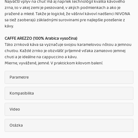
Najväčší vplyv na chuť má aj napriek technológií kvalita kávového
zrna, to v akej zemi je pestované, v akých podmienkach a ako je
pražené a mleté. Takže je logické, že vášniví kávoví nadšenci NIVONA
sa tiež zaoberajú základnými surovinami pre najlepšie potešenie z
kávy.
CAFFE AREZZO (100% Arabica vysočina)
Táto zrnková káva sa vyznačuje svojou karamelovou nôtou a jemnou
chuťou. Každé zrnko je obzvlášť príjemné vďaka zamatovo jemnej
chuti a je ideálne na cappuccino a kávu.
Mierne, vyvážené, jemné. V praktickom kilovom balení.
Parametre
Kompatibilita
Video
Otázka