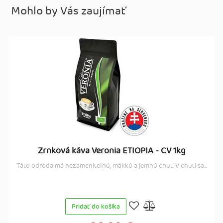
Mohlo by Vás zaujímať
Zrnková káva Veronia ETIOPIA - CV 1kg
Táto odroda má nezameniteľnú, mäkkú a jemnú chuť. V chuti sa...
Pridať do košíka