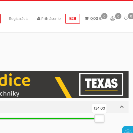
0
0
0
Registrácia
Prihlásenie
B2B
0,00 €
134.00