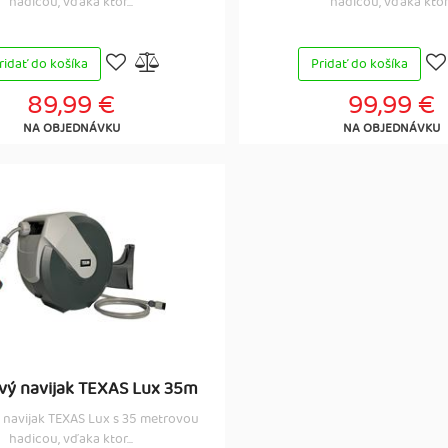
hadicou, vďaka ktor...
hadicou, vďaka ktor.
ridať do košíka
Pridať do košíka
89,99 €
99,99 €
NA OBJEDNÁVKU
NA OBJEDNÁVKU
vý navijak TEXAS Lux 35m
 navijak TEXAS Lux s 35 metrovou
hadicou, vďaka ktor...