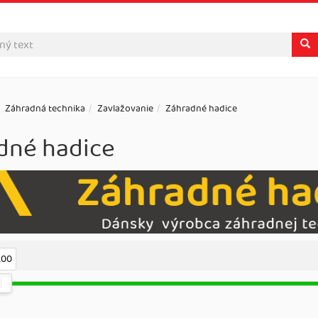
Záhradná technika
Zavlažovanie
Záhradné hadice
dné hadice
.00