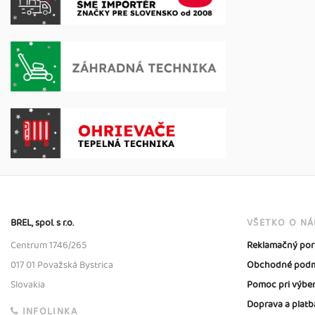
BREL, spol. s r.o.
VŠETKO O N
Centrum 1746/265
Reklamačný por
017 01 Považská Bystrica
Obchodné podm
Slovakia
Pomoc pri výbe
Doprava a platb
INFOLINKA