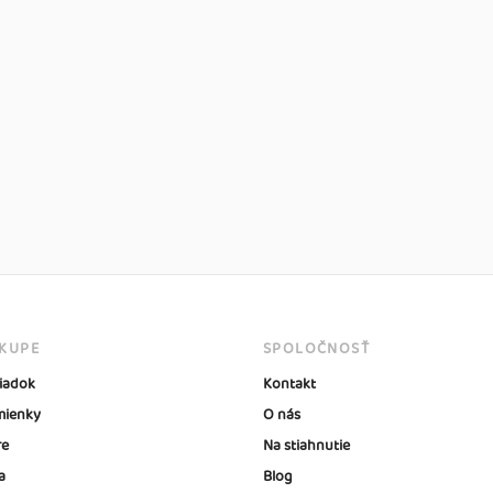
ÁKUPE
SPOLOČNOSŤ
iadok
Kontakt
ienky
O nás
re
Na stiahnutie
a
Blog