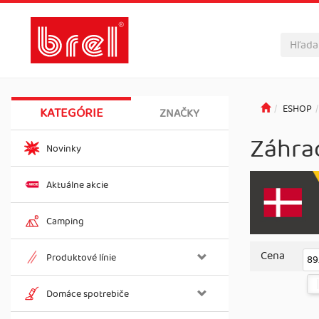
ESHOP
KATEGÓRIE
ZNAČKY
Záhra
Novinky
Aktuálne akcie
Camping
Cena
Produktové línie
89
Domáce spotrebiče