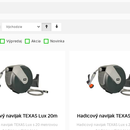
:
Výpredaj
Akcia
Novinka
vý navijak TEXAS Lux 20m
Hadicový navijak TEXA
 navijak TEXAS Lux s 20 metrovou
Hadicový navijak TEXAS Lux s