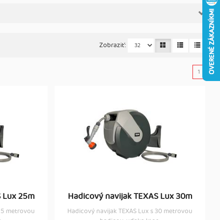
Zobraziť:
1
S Lux 25m
Hadicový navijak TEXAS Lux 30m
 25 metrovou
Hadicový navijak TEXAS Lux s 30 metrovou