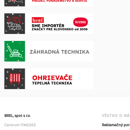
BREL, spol. s r.o.
VŠETKO O N
Centrum 1746/265
Reklamačný por