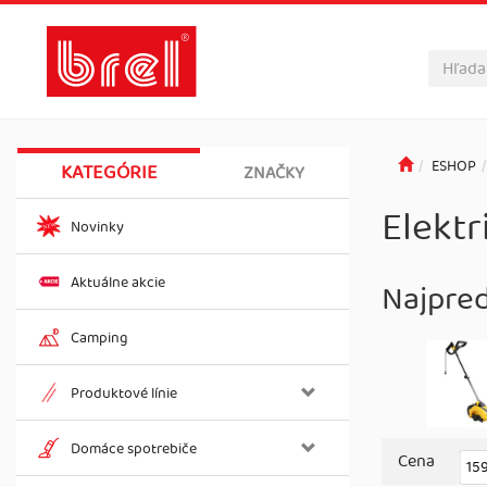
ESHOP
KATEGÓRIE
ZNAČKY
Elektr
Novinky
Aktuálne akcie
Najpre
Camping
Produktové línie
Domáce spotrebiče
Cena
15