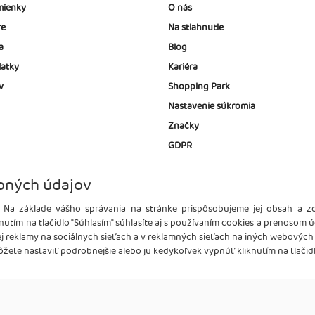
ienky
O nás
re
Na stiahnutie
a
Blog
latky
Kariéra
v
Shopping Park
Nastavenie súkromia
Značky
GDPR
bných údajov
 Na základe vášho správania na stránke prispôsobujeme jej obsah a 
nutím na tlačidlo "Súhlasím" súhlasíte aj s používaním cookies a prenosom 
ej reklamy na sociálnych sieťach a v reklamných sieťach na iných webových
žete nastaviť podrobnejšie alebo ju kedykoľvek vypnúť kliknutím na tlačidl