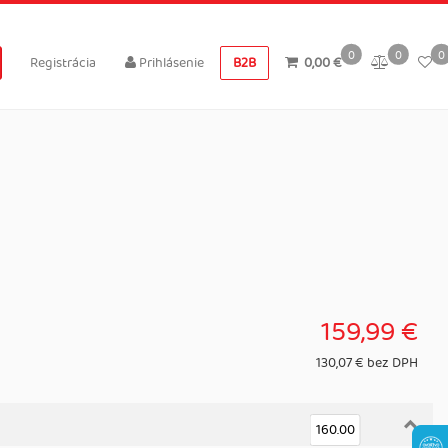
0
0
0
Registrácia
Prihlásenie
B2B
0,00 €
159,99 €
130,07 € bez DPH
160.00