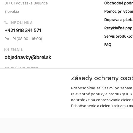
017 01 Považská Bystrica
Obchodné podm
Slovakia
Pomoc pri výbe
Doprava a platb
INFOLINKA
Recyklačné pop
+421 918 341 571
Servis produkto
Po - Pi (08:00 - 16:00)
FAQ
EMAIL
objednavky@brel.sk
SOCIÁLNE SIETE
Zásady ochrany oso
Prispôsobíme sa vašim potrebám.
relevantné ponuky a produkty. Klik
na stránke na zobrazovanie cielen
Prispôsobenie a cielenú reklamu mô
Copyright
2026 ©
Brel, s.r.o.
Všetky práva vyhradené.