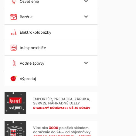
Osvetlenie
Batérie
Elektrokolobežky
Iné spotrebiče
Vodné športy
Výpredaj