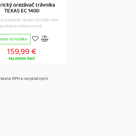
trický orezávač trávnika
TEXAS EC 1400
cký orezávač okrajov EC1400 vám
poskytne krásne rovné...
ridať do košíka
159,99 €
SKLADOM: ÁNO
vrátane DPH a recyklačných