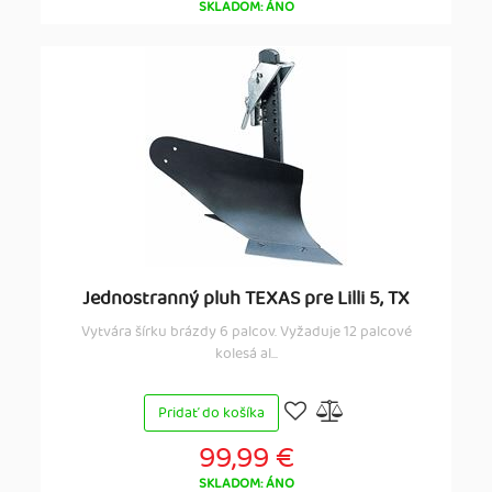
SKLADOM: ÁNO
Jednostranný pluh TEXAS pre Lilli 5, TX
Vytvára šírku brázdy 6 palcov. Vyžaduje 12 palcové
kolesá al...
Pridať do košíka
99,99 €
SKLADOM: ÁNO