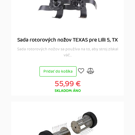
Sada rotorových nožov TEXAS pre Lilli 5, TX
Sada rotorových nožov sa používa na to, aby stroj získal
väč...
Pridať do košíka
55,99 €
SKLADOM: ÁNO