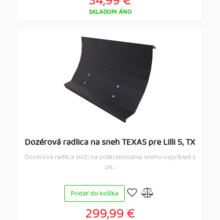
34,99 €
SKLADOM: ÁNO
Dozérová radlica na sneh TEXAS pre Lilli 5, TX
Dozérová radlica slúži na zoškrabovanie snehu napríklad z
pe...
Pridať do košíka
299,99 €