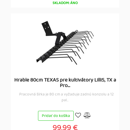
SKLADOM: ÁNO
Hrable 80cm TEXAS pre kultivátory Lilli5, TX a
Pro...
Pracovná šírka je 80 cm a vyžaduje zadnú konzolu a 12
pal...
Pridať do košíka
99,99 €