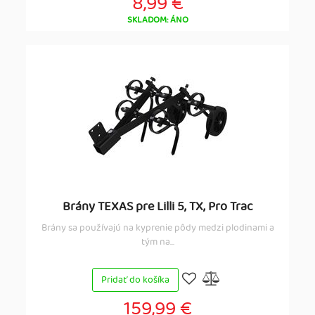
8,99 €
SKLADOM: ÁNO
Brány TEXAS pre Lilli 5, TX, Pro Trac
Brány sa používajú na kyprenie pôdy medzi plodinami a
tým na...
Pridať do košíka
159,99 €