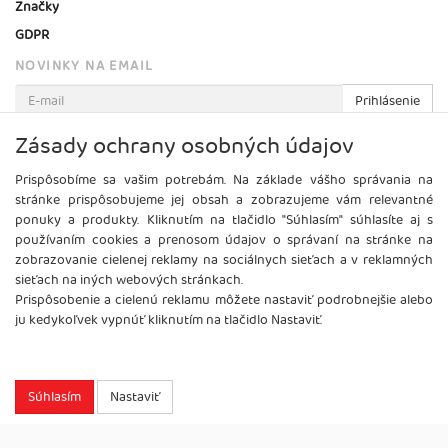
Značky
GDPR
NOVINKY NA EMAIL
Prihlásenie
Viac informácií o tejto službe
Zásady ochrany osobných údajov
Prispôsobíme sa vašim potrebám. Na základe vášho správania na
stránke prispôsobujeme jej obsah a zobrazujeme vám relevantné
ponuky a produkty. Kliknutím na tlačidlo "Súhlasím" súhlasíte aj s
používaním cookies a prenosom údajov o správaní na stránke na
zobrazovanie cielenej reklamy na sociálnych sieťach a v reklamných
sieťach na iných webových stránkach.
Prispôsobenie a cielenú reklamu môžete nastaviť podrobnejšie alebo
ju kedykoľvek vypnúť kliknutím na tlačidlo Nastaviť.
Súhlasím
Nastaviť
Copyright
2026 ©
Brel, s.r.o.
Všetky práva vyhradené.