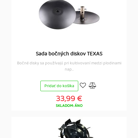
Sada bočných diskov TEXAS
Bočné disky sa používajú pri kultivovaní medzi plodinami
nap...
Pridať do košíka
33,99 €
SKLADOM: ÁNO