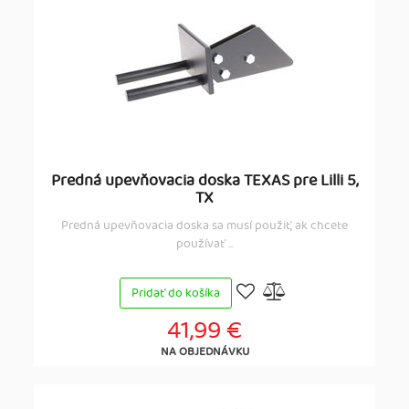
Predná upevňovacia doska TEXAS pre Lilli 5,
TX
Predná upevňovacia doska sa musí použiť, ak chcete
používať ...
Pridať do košíka
41,99 €
NA OBJEDNÁVKU