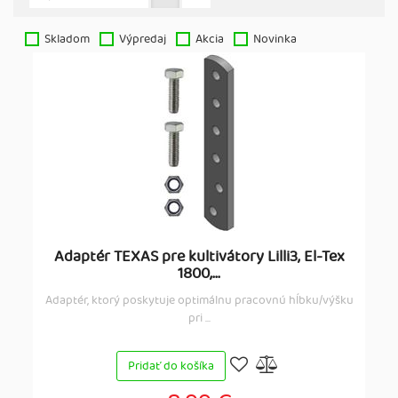
Skladom
Výpredaj
Akcia
Novinka
Adaptér TEXAS pre kultivátory Lilli3, El-Tex
1800,...
Adaptér, ktorý poskytuje optimálnu pracovnú hĺbku/výšku
pri ...
Pridať do košíka