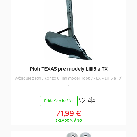
Pluh TEXAS pre modely Lilli5 a TX
Vyžaduje zadnú konzolu (len model Hobby - LX – Lilli5 a TX)
...
Pridať do košíka
71,99 €
SKLADOM: ÁNO