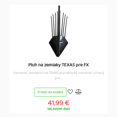
Pluh na zemiaky TEXAS pre FX
Vyorávač zemiakov od TEXAS je praktický nástavec určený
pre ...
Pridať do košíka
41,99 €
SKLADOM: ÁNO