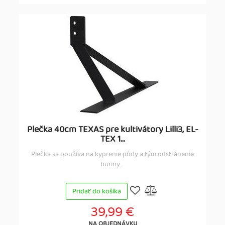
Plečka 40cm TEXAS pre kultivátory Lilli3, EL-
TEX 1...
Plečka sa používa na kyprenie pôdy a tým odstránenie
buriny ...
Pridať do košíka
39,99 €
NA OBJEDNÁVKU