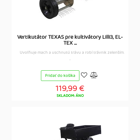
Vertikutátor TEXAS pre kultivátory Lilli3, EL-
TEX ...
Uvoľňuje mach a uschnutú trávu a robí trávnik zelenším.
...
Pridať do košíka
119,99 €
SKLADOM: ÁNO