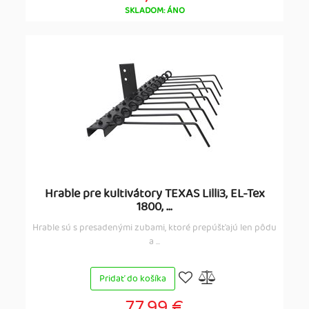
SKLADOM: ÁNO
Hrable pre kultivátory TEXAS Lilli3, EL-Tex
1800, ...
Hrable sú s presadenými zubami, ktoré prepúšťajú len pôdu
a ...
Pridať do košíka
77,99 €