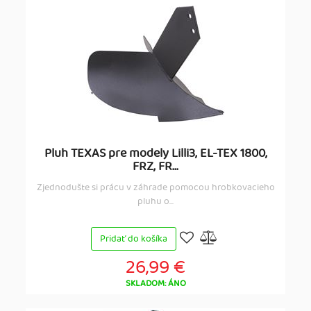
Pluh TEXAS pre modely Lilli3, EL-TEX 1800,
FRZ, FR...
Zjednodušte si prácu v záhrade pomocou hrobkovacieho
pluhu o...
Pridať do košíka
26,99 €
SKLADOM: ÁNO