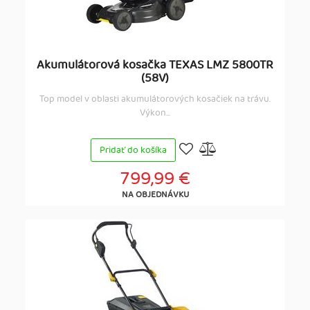
Akumulátorová kosačka TEXAS LMZ 5800TR
(58V)
Top model v oblasti akumulátorových kosačiek na trávu.
Výkon...
Pridať do košíka
799,99 €
NA OBJEDNÁVKU