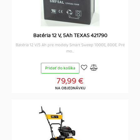
Batéria 12 V, 5Ah TEXAS 421790
Batéria 12 V/5 Ah pre modely Smart Sweep 1000E, 800E. Pre
mo...
Pridať do košíka
79,99 €
NA OBJEDNÁVKU