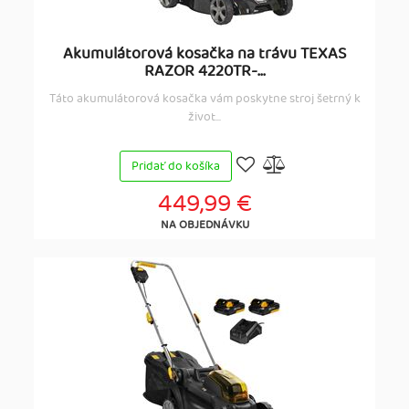
Akumulátorová kosačka na trávu TEXAS
RAZOR 4220TR-...
Táto akumulátorová kosačka vám poskytne stroj šetrný k
život...
Pridať do košíka
449,99 €
NA OBJEDNÁVKU