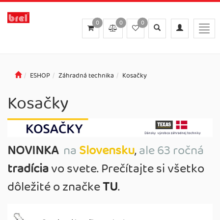
0
0
0
Toggle
Toggle
Togg
search
navigation
navig
ESHOP
Záhradná technika
Kosačky
Kosačky
NOVINKA
na
Slovensku
,
ale 63 ročná
tradícia
vo svete. Prečítajte si všetko
dôležité o značke
TU
.