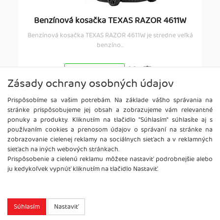
Benzínová kosačka TEXAS RAZOR 4611W
Benzínová kosačka TEXAS RAZOR 4611W je stredne veľká
benzíno...
Pridať do košíka
Zásady ochrany osobných údajov
349,99 €
Prispôsobíme sa vašim potrebám. Na základe vášho správania na
NA OBJEDNÁVKU
stránke prispôsobujeme jej obsah a zobrazujeme vám relevantné
ponuky a produkty. Kliknutím na tlačidlo "Súhlasím" súhlasíte aj s
používaním cookies a prenosom údajov o správaní na stránke na
zobrazovanie cielenej reklamy na sociálnych sieťach a v reklamných
sieťach na iných webových stránkach.
Prispôsobenie a cielenú reklamu môžete nastaviť podrobnejšie alebo
ju kedykoľvek vypnúť kliknutím na tlačidlo Nastaviť.
Súhlasím
Nastaviť