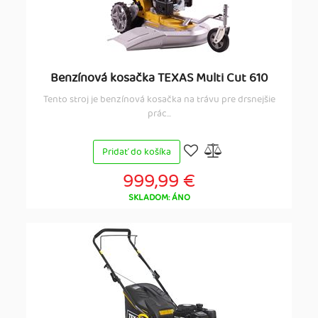
Benzínová kosačka TEXAS Multi Cut 610
Tento stroj je benzínová kosačka na trávu pre drsnejšie
prác...
Pridať do košíka
999,99 €
SKLADOM: ÁNO