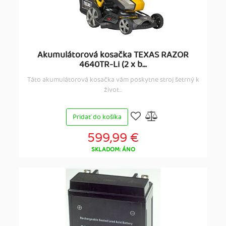
Akumulátorová kosačka TEXAS RAZOR
4640TR-Li (2 x b...
Táto akumulátorová kosačka vám poskytne stroj šetrný k
život...
Pridať do košíka
599,99 €
SKLADOM: ÁNO