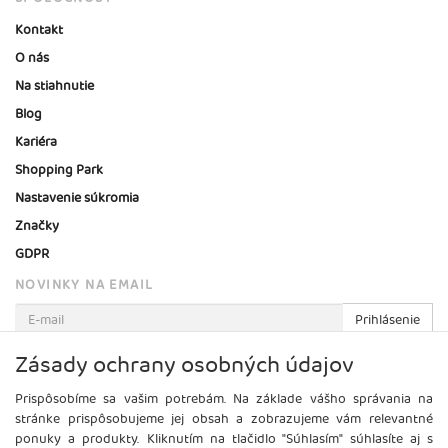
Kontakt
O nás
Na stiahnutie
Blog
Kariéra
Shopping Park
Nastavenie súkromia
Značky
GDPR
NOVINKY NA EMAIL
Prihlásenie
Viac informácií o tejto službe
Zásady ochrany osobných údajov
Prispôsobíme sa vašim potrebám. Na základe vášho správania na
stránke prispôsobujeme jej obsah a zobrazujeme vám relevantné
ponuky a produkty. Kliknutím na tlačidlo "Súhlasím" súhlasíte aj s