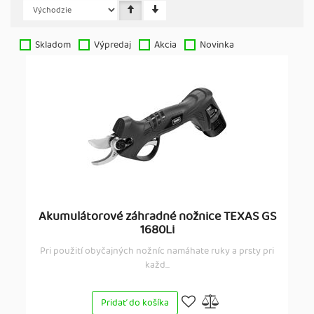
Skladom
Výpredaj
Akcia
Novinka
Akumulátorové záhradné nožnice TEXAS GS
1680Li
Pri použití obyčajných nožníc namáhate ruky a prsty pri
každ...
Pridať do košíka