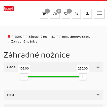
0
0
0
Toggle
Toggle
Togg
search
navigation
navig
ESHOP
Záhradná technika
Akumulátorové stroje
Záhradné nožnice
Záhradné nožnice
Cena
109.00
220.00
Filter