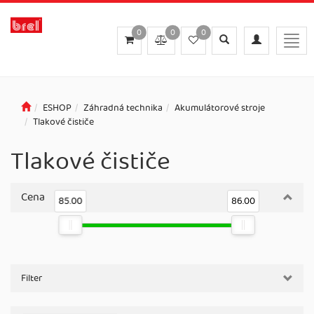
0
0
0
Toggle
Toggle
Togg
search
navigation
navig
ESHOP
Záhradná technika
Akumulátorové stroje
Tlakové čističe
Tlakové čističe
Cena
85.00
86.00
Filter