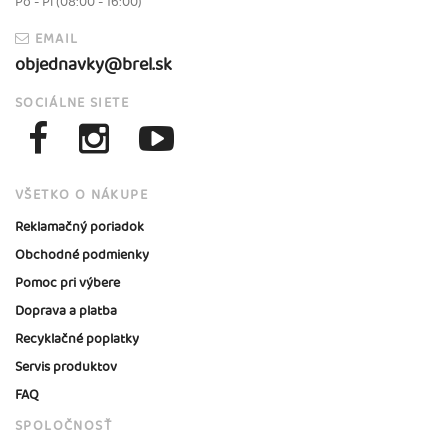
Po - Pi (08:00 - 16:00)
EMAIL
objednavky@brel.sk
SOCIÁLNE SIETE
VŠETKO O NÁKUPE
Reklamačný poriadok
Obchodné podmienky
Pomoc pri výbere
Doprava a platba
Recyklačné poplatky
Servis produktov
FAQ
SPOLOČNOSŤ