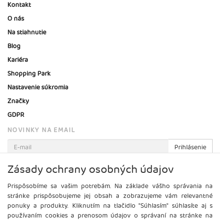
Kontakt
O nás
Na stiahnutie
Blog
Kariéra
Shopping Park
Nastavenie súkromia
Značky
GDPR
NOVINKY NA EMAIL
Prihlásenie
Viac informácií o tejto službe
Zásady ochrany osobných údajov
Prispôsobíme sa vašim potrebám. Na základe vášho správania na
stránke prispôsobujeme jej obsah a zobrazujeme vám relevantné
ponuky a produkty. Kliknutím na tlačidlo "Súhlasím" súhlasíte aj s
používaním cookies a prenosom údajov o správaní na stránke na