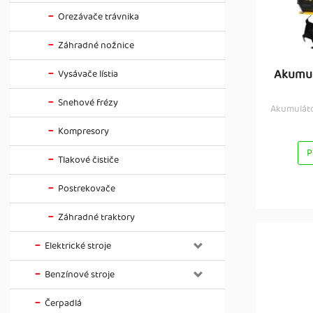
Orezávače trávnika
Záhradné nožnice
Akumul
Vysávače lístia
Snehové frézy
Akumuláto
Kompresory
P
Tlakové čističe
Postrekovače
Záhradné traktory
Elektrické stroje
Benzínové stroje
Čerpadlá