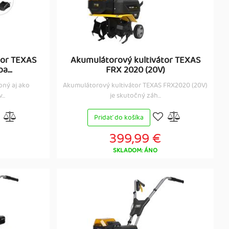
tor TEXAS
Akumulátorový kultivátor TEXAS
a...
FRX 2020 (20V)
pný aj ako
Akumulátorový kultivátor TEXAS FRX2020 (20V)
..
je skutočný záh...
Pridať do košíka
399,99 €
SKLADOM: ÁNO