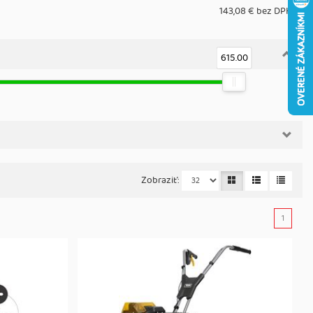
143,08 € bez DPH
615.00
Zobraziť:
1