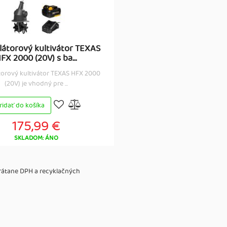
átorový kultivátor TEXAS
FX 2000 (20V) s ba...
orový kultivátor TEXAS HFX 2000
(20V) je vhodný pre ...
ridať do košíka
175,99 €
SKLADOM: ÁNO
vrátane DPH a recyklačných