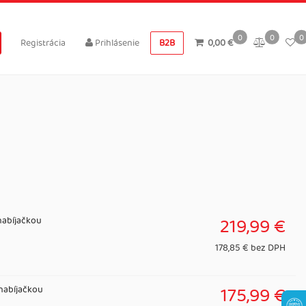
0
0
0
Registrácia
Prihlásenie
B2B
0,00 €
219,99 €
nabíjačkou
178,85 € bez DPH
175,99 €
 nabíjačkou