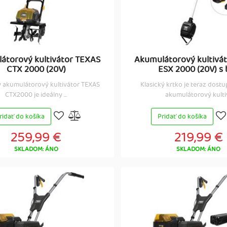
átorový kultivátor TEXAS
Akumulátorový kultivá
CTX 2000 (20V)
ESX 2000 (20V) s b
y akumulátorový kultivátor TEXAS
Klasický krtko je teraz dostu
CTX2000 je ideálny ...
akumulátorový kultiv.
ridať do košíka
Pridať do košíka
259,99 €
219,99 €
SKLADOM: ÁNO
SKLADOM: ÁNO