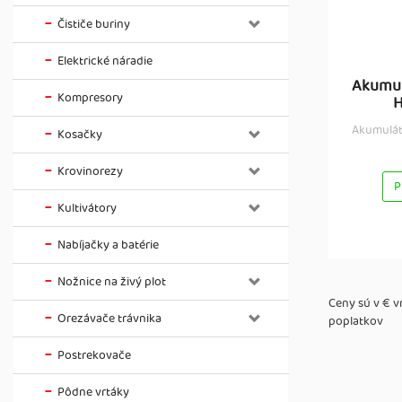
Čističe buriny
Elektrické náradie
Akumul
Kompresory
H
Akumulát
Kosačky
Krovinorezy
P
Kultivátory
Nabíjačky a batérie
Nožnice na živý plot
Ceny sú v € 
Orezávače trávnika
poplatkov
Postrekovače
Pôdne vrtáky