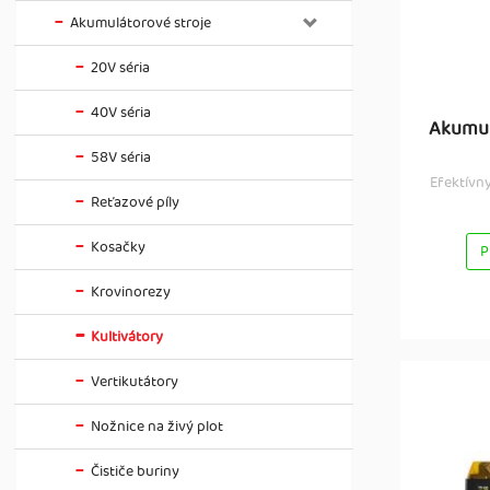
Akumulátorové stroje
20V séria
40V séria
Akumul
58V séria
Efektívn
Reťazové píly
Kosačky
P
Krovinorezy
Kultivátory
Vertikutátory
Nožnice na živý plot
Čističe buriny