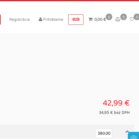
0
0
0
Registrácia
Prihlásenie
B2B
0,00 €
42,99 €
34,95 € bez DPH
380.00