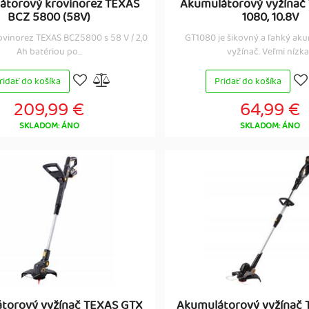
átorový krovinorez TEXAS
Akumulátorový vyžínač
BCZ 5800 (58V)
1080, 10.8V
vinorez TEXAS BCZ5800 s 58 V / 2,0
GT1080 je šikovný a ľahký ak
Ah batériou po...
vyžínač. Veľmi nízka.
ridať do košíka
Pridať do košíka
209,99 €
64,99 €
SKLADOM: ÁNO
SKLADOM: ÁNO
torový vyžínač TEXAS GTX
Akumulátorový vyžínač