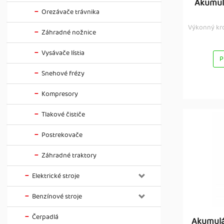
Akumul
Orezávače trávnika
Výkonný kro
Záhradné nožnice
Vysávače lístia
P
Snehové frézy
Kompresory
Tlakové čističe
Postrekovače
Záhradné traktory
Elektrické stroje
Benzínové stroje
Čerpadlá
Akumulá