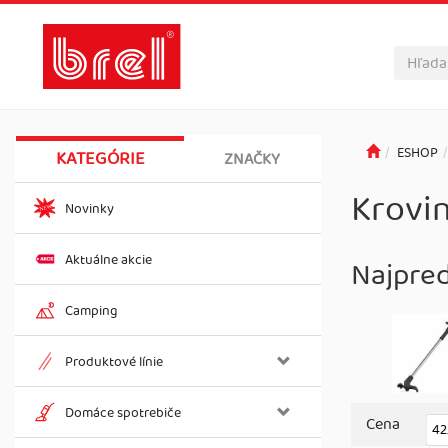
ESHOP
KATEGÓRIE
ZNAČKY
Krovi
Novinky
Aktuálne akcie
Najpre
Camping
Produktové línie
Domáce spotrebiče
Cena
42