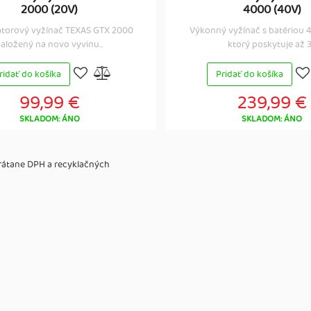
2000 (20V)
4000 (40V)
torový vyžínač TEXAS GTX 2000
Výkonný vyžínač s batériou 4
aložený na novo vyvinu...
ktorý poskytuje až 3.
ridať do košíka
Pridať do košíka
99,99 €
239,99 €
SKLADOM: ÁNO
SKLADOM: ÁNO
vrátane DPH a recyklačných