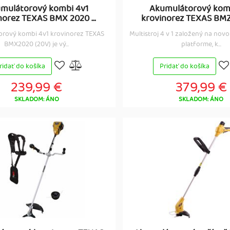
mulátorový kombi 4v1
Akumulátorový kom
norez TEXAS BMX 2020 ...
krovinorez TEXAS BMZ 
rový kombi 4v1 krovinorez TEXAS
Multistroj 4 v 1 založený na nov
BMX2020 (20V) je vý...
platforme, k...
ridať do košíka
Pridať do košíka
239,99 €
379,99 €
SKLADOM: ÁNO
SKLADOM: ÁNO