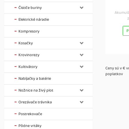
Čističe buriny
Akumulá
z
Elektrické náradie
P
Kompresory
Kosačky
Krovinorezy
Kultivátory
Ceny sú v € 
poplatkov
Nabíjačky a batérie
Nožnice na živý plot
Orezávače trávnika
Postrekovače
Pôdne vrtáky