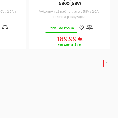
5800 (58V)
0V / 2,5Ah,
Výkonný vyžínač na trávu s 58V / 2,0Ah
..
batériou, poskytuje a...
Pridať do košíka
189,99 €
SKLADOM: ÁNO
1