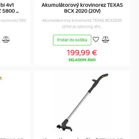
bi 4v1
Akumulátorový krovinorez TEXAS
5800 ...
BCX 2020 (20V)
o vyvinutej 58V
Akumulátorový krovinorez TEXAS BCX2020
(20V) je výkonný, efe...
Pridať do košíka
199,99 €
SKLADOM: ÁNO