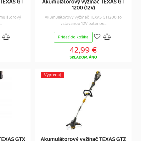
 TEXAS GT
Akumulátorový vyžínač TEXAS GT
1200 (12V)
umulátorový
Akumulátorový vyžínač TEXAS GT1200 so
..
vstavanou 12V batériou...
Pridať do košíka
42,99 €
SKLADOM: ÁNO
Výpredaj
 TEXAS GTX
Akumulátorový vyžínač TEXAS GTZ