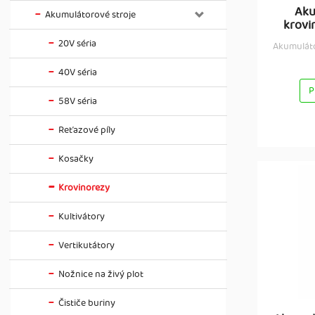
Aku
Akumulátorové stroje
krovi
20V séria
Akumuláto
40V séria
P
58V séria
Reťazové píly
Kosačky
Krovinorezy
Kultivátory
Vertikutátory
Nožnice na živý plot
Čističe buriny