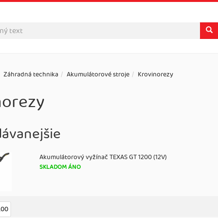
Záhradná technika
Akumulátorové stroje
Krovinorezy
norezy
dávanejšie
Akumulátorový vyžínač TEXAS GT 1200 (12V)
SKLADOM ÁNO
.00