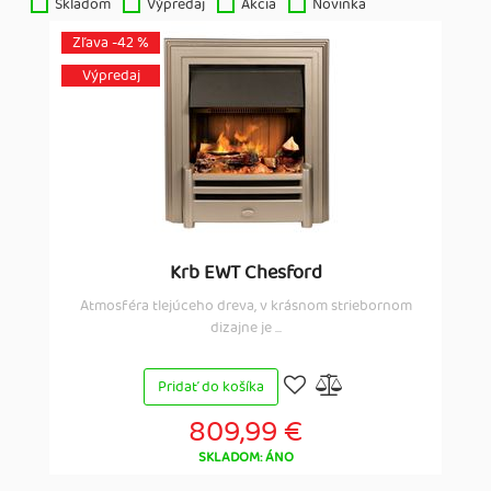
Skladom
Výpredaj
Akcia
Novinka
Zľava -42 %
Výpredaj
Krb EWT Chesford
Atmosféra tlejúceho dreva, v krásnom striebornom
dizajne je ...
Pridať do košíka
809,99 €
SKLADOM: ÁNO