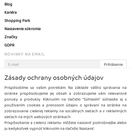
Blog
Kariéra
Shopping Park
Nastavenie súkromia
Značky
GDPR
NOVINKY NA EMAIL
Prihlásenie
Viac informácií o tejto službe
Zásady ochrany osobných údajov
Prispôsobíme sa vašim potrebám. Na základe vášho správania na
stránke prispôsobujeme jej obsah a zobrazujeme vám relevantné
ponuky a produkty. Kliknutím na tlačidlo "Súhlasím" súhlasíte aj s
používaním cookies a prenosom údajov o správaní na stránke na
zobrazovanie cielenej reklamy na sociálnych sieťach a v reklamných
sieťach na iných webových stránkach.
Prispôsobenie a cielenú reklamu môžete nastaviť podrobnejšie alebo
ju kedykoľvek vypnúť kliknutím na tlačidlo Nastaviť.