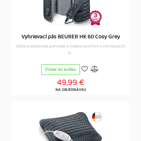
Vyhrievací pás BEURER HK 60 Cosy Grey
Užite si dokonalé pohodlie a hrejivý komfort s vyhrievacím
p...
Pridať do košíka
49,99 €
NA OBJEDNÁVKU