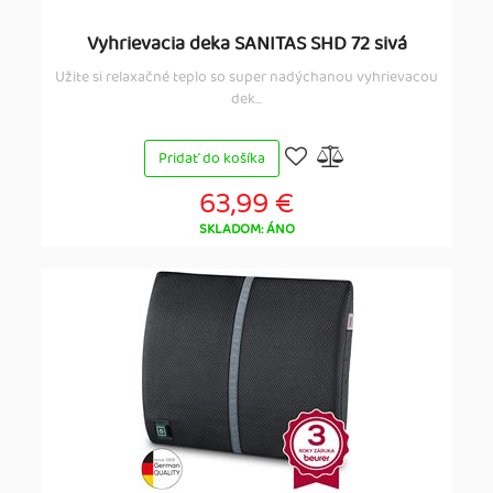
Vyhrievacia deka SANITAS SHD 72 sivá
Užite si relaxačné teplo so super nadýchanou vyhrievacou
dek...
Pridať do košíka
63,99 €
SKLADOM: ÁNO