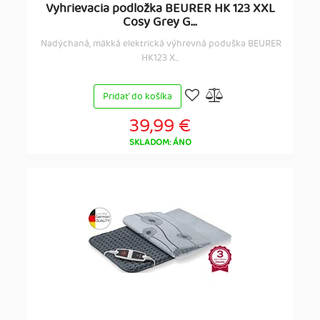
Vyhrievacia podložka BEURER HK 123 XXL
Cosy Grey G...
Nadýchaná, mäkká elektrická výhrevná poduška BEURER
HK123 X...
Pridať do košíka
39,99 €
SKLADOM: ÁNO