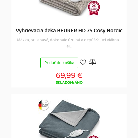
Vyhrievacia deka BEURER HD 75 Cosy Nordic
Mäkká, priliehavá, dokonale útulná a nepúšťajúci vlákna -
el...
Pridať do košíka
69,99 €
SKLADOM: ÁNO