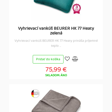
Vyhrievací vankúš BEURER HK 77 Heaty
zelená
Vyhrievací vankúš BEURER HK 77 Heaty prináša príjemné
teplo ...
Pridať do košíka
75,99 €
SKLADOM: ÁNO