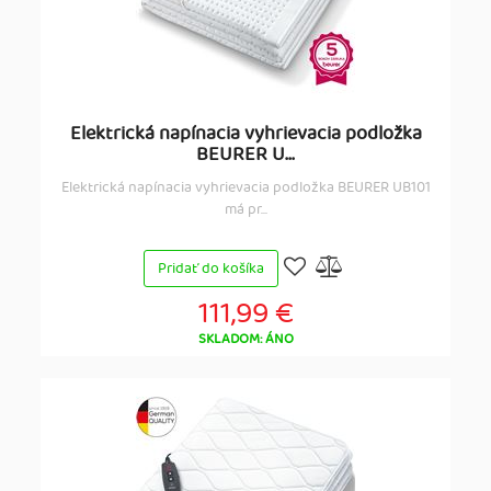
Elektrická napínacia vyhrievacia podložka
BEURER U...
Elektrická napínacia vyhrievacia podložka BEURER UB101
má pr...
Pridať do košíka
111,99 €
SKLADOM: ÁNO