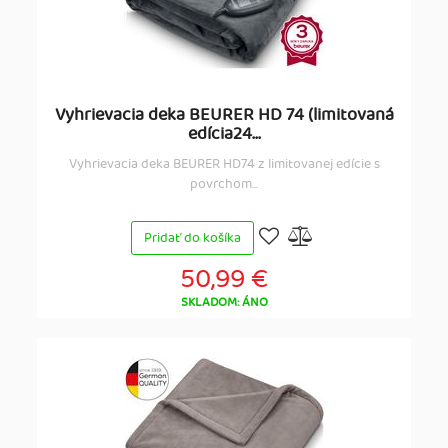
Vyhrievacia deka BEURER HD 74 (limitovaná
edícia24...
Vyhrievacia deka BEURER HD74 z limitovanej edície s
povrchom...
Pridať do košíka
50,99 €
SKLADOM: ÁNO