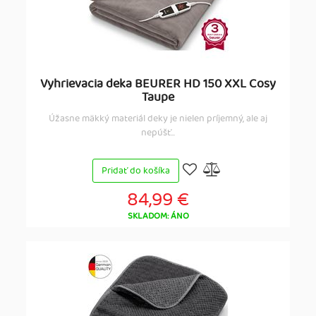
Vyhrievacia deka BEURER HD 150 XXL Cosy
Taupe
Úžasne mäkký materiál deky je nielen príjemný, ale aj
nepúšť...
Pridať do košíka
84,99 €
SKLADOM: ÁNO