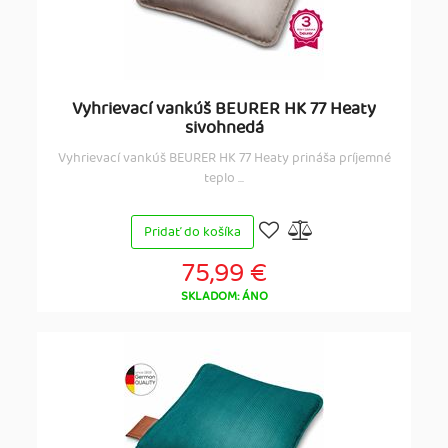
Vyhrievací vankúš BEURER HK 77 Heaty
sivohnedá
Vyhrievací vankúš BEURER HK 77 Heaty prináša príjemné
teplo ...
Pridať do košíka
75,99 €
SKLADOM: ÁNO