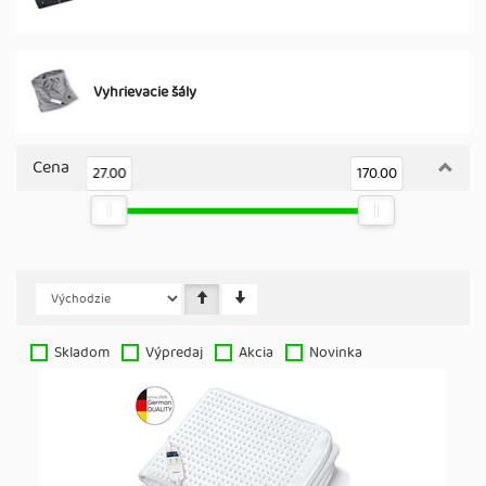
Vyhrievacie šály
Cena
27.00
170.00
Skladom
Výpredaj
Akcia
Novinka