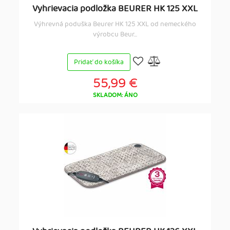
Vyhrievacia podložka BEURER HK 125 XXL
Výhrevná poduška Beurer HK 125 XXL od nemeckého
výrobcu Beur...
Pridať do košíka
55,99 €
SKLADOM: ÁNO