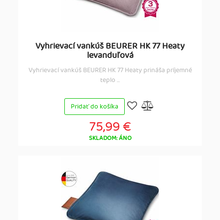
Vyhrievací vankúš BEURER HK 77 Heaty
levanduľová
Vyhrievací vankúš BEURER HK 77 Heaty prináša príjemné
teplo ...
Pridať do košíka
75,99 €
SKLADOM: ÁNO