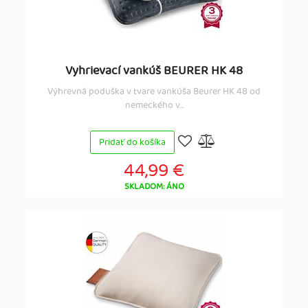
Vyhrievací vankúš BEURER HK 48
Výhrevná poduška v tvare vankúša Beurer HK 48 od
nemeckého v...
Pridať do košíka
44,99 €
SKLADOM: ÁNO