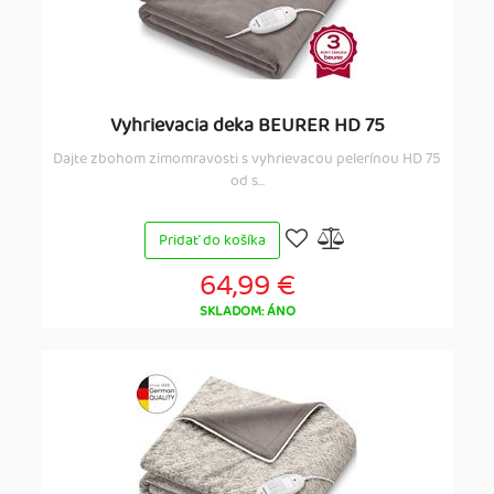
Vyhrievacia deka BEURER HD 75
Dajte zbohom zimomravosti s vyhrievacou pelerínou HD 75
od s...
Pridať do košíka
64,99 €
SKLADOM: ÁNO