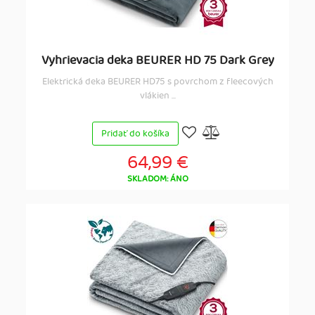
Vyhrievacia deka BEURER HD 75 Dark Grey
Elektrická deka BEURER HD75 s povrchom z fleecových
vlákien ...
Pridať do košíka
64,99 €
SKLADOM: ÁNO