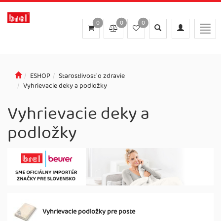
0
0
0
Toggle
Toggle
Togg
search
navigation
navig
ESHOP
Starostlivosť o zdravie
Vyhrievacie deky a podložky
Vyhrievacie deky a
podložky
Vyhrievacie podložky pre poste