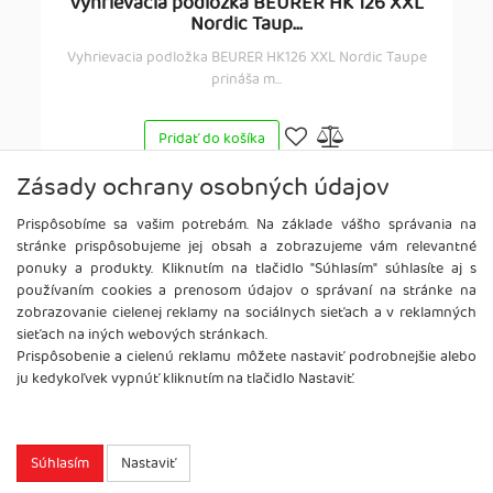
Vyhrievacia podložka BEURER HK 126 XXL
Nordic Taup...
Vyhrievacia podložka BEURER HK126 XXL Nordic Taupe
prináša m...
Pridať do košíka
39,99 €
Zásady ochrany osobných údajov
SKLADOM: ÁNO
Prispôsobíme sa vašim potrebám. Na základe vášho správania na
stránke prispôsobujeme jej obsah a zobrazujeme vám relevantné
ponuky a produkty. Kliknutím na tlačidlo "Súhlasím" súhlasíte aj s
používaním cookies a prenosom údajov o správaní na stránke na
zobrazovanie cielenej reklamy na sociálnych sieťach a v reklamných
sieťach na iných webových stránkach.
Prispôsobenie a cielenú reklamu môžete nastaviť podrobnejšie alebo
ju kedykoľvek vypnúť kliknutím na tlačidlo Nastaviť.
Súhlasím
Nastaviť