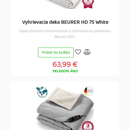
Vyhrievacia deka BEURER HD 75 White
Dajte zbohom zimomravosti s vyhrievacou pelerínou
Beurer HD7...
Pridať do košíka
63,99 €
SKLADOM: ÁNO