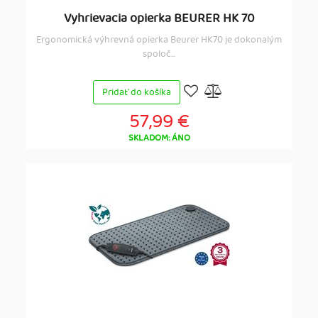
Vyhrievacia opierka BEURER HK 70
Ergonomická výhrevná opierka Beurer HK70 je dokonalým
spoloč...
Pridať do košíka
57,99 €
SKLADOM: ÁNO