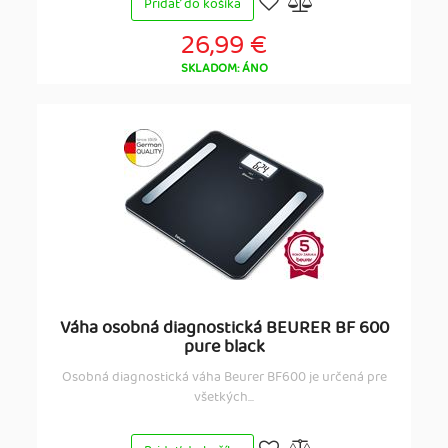
Pridať do košíka
26,99 €
SKLADOM: ÁNO
Váha osobná diagnostická BEURER BF 600
pure black
Osobná diagnostická váha Beurer BF600 je určená pre
všetkých...