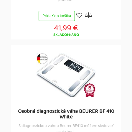
jednodu...
Pridať do košíka
41,99 €
SKLADOM: ÁNO
Osobná diagnostická váha BEURER BF 410
White
S diagnostickou váhou Beurer BF410 môžete sledovať
svoje hod...