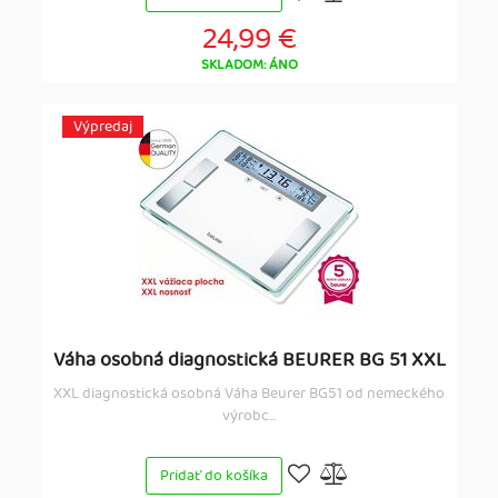
24,99 €
SKLADOM: ÁNO
Výpredaj
Váha osobná diagnostická BEURER BG 51 XXL
XXL diagnostická osobná Váha Beurer BG51 od nemeckého
výrobc...
Pridať do košíka