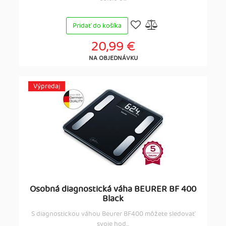
Pridať do košíka
20,99 €
NA OBJEDNÁVKU
Výpredaj
Osobná diagnostická váha BEURER BF 400
Black
S diagnostickou váhou Beurer BF400 môžete sledovať
svoje hod...