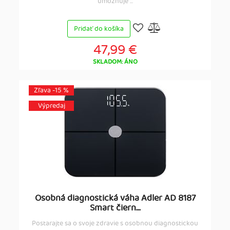
umožňuje ...
Pridať do košíka
47,99 €
SKLADOM: ÁNO
Zľava -15 %
Výpredaj
Osobná diagnostická váha Adler AD 8187
Smart čiern...
Postarajte sa o svoje zdravie s osobnou diagnostickou