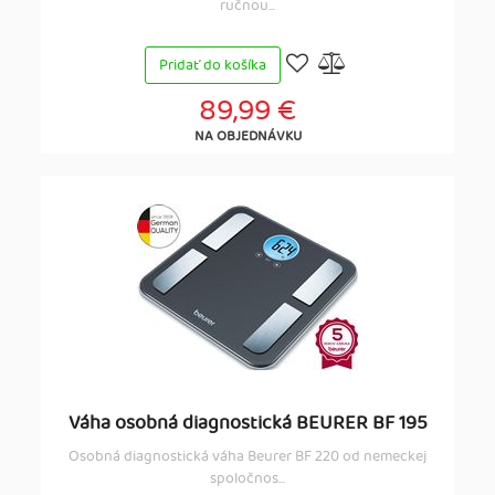
ručnou...
Pridať do košíka
89,99 €
NA OBJEDNÁVKU
Váha osobná diagnostická BEURER BF 195
Osobná diagnostická váha Beurer BF 220 od nemeckej
spoločnos...