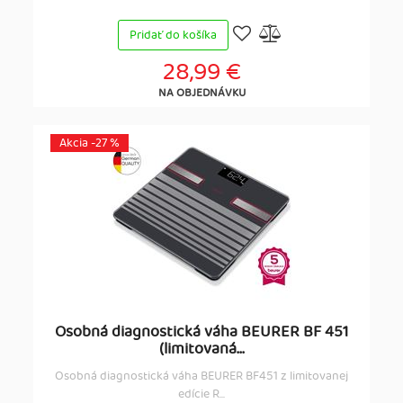
Pridať do košíka
28,99 €
NA OBJEDNÁVKU
Akcia -27 %
Osobná diagnostická váha BEURER BF 451
(limitovaná...
Osobná diagnostická váha BEURER BF451 z limitovanej
edície R...