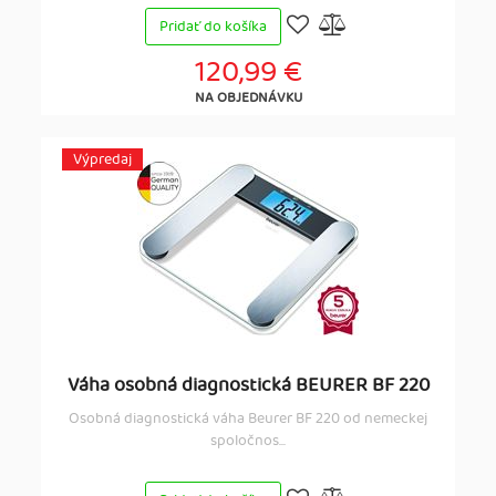
Pridať do košíka
120,99 €
NA OBJEDNÁVKU
Výpredaj
Váha osobná diagnostická BEURER BF 220
Osobná diagnostická váha Beurer BF 220 od nemeckej
spoločnos...