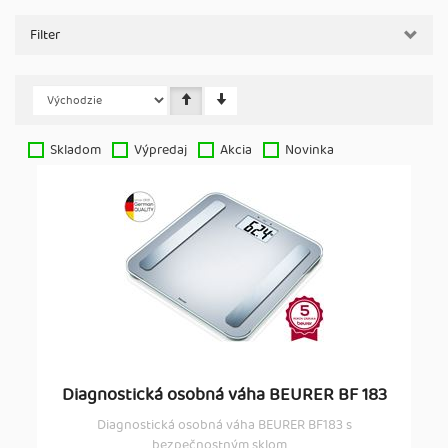
Filter
Skladom
Výpredaj
Akcia
Novinka
Diagnostická osobná váha BEURER BF 183
Diagnostická osobná váha BEURER BF183 s
bezpečnostným sklom ...