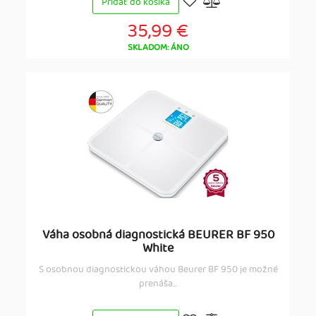
Pridať do košíka
35,99 €
SKLADOM: ÁNO
Váha osobná diagnostická BEURER BF 950
White
S osobnou diagnostickou váhou Beurer BF 950 je možné
prenáša...