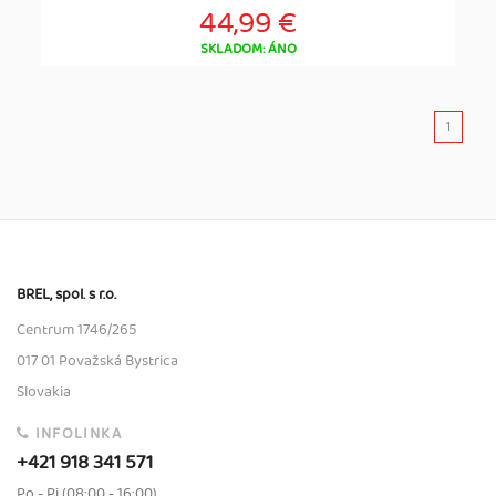
44,99 €
SKLADOM: ÁNO
1
BREL, spol. s r.o.
Centrum 1746/265
017 01 Považská Bystrica
Slovakia
INFOLINKA
+421 918 341 571
Po - Pi (08:00 - 16:00)