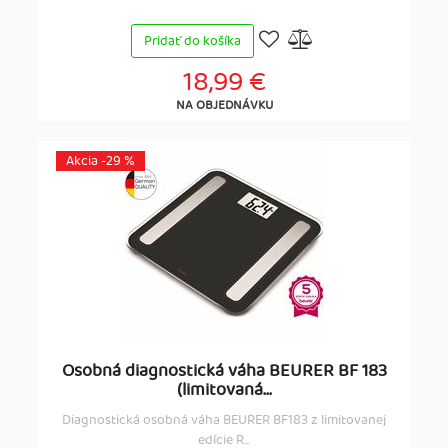
Pridať do košíka
18,99 €
NA OBJEDNÁVKU
Akcia -29 %
Osobná diagnostická váha BEURER BF 183
(limitovaná...
Diagnostická osobná váha BEURER BF183 z limitovanej
edície R...