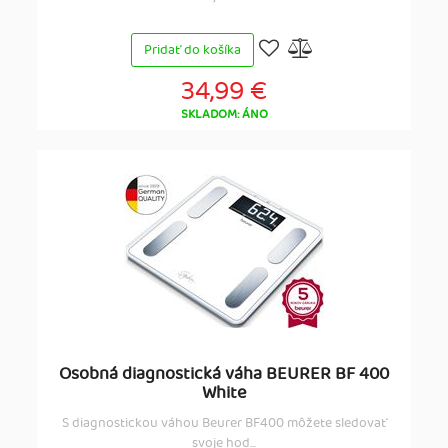
Pridať do košíka
34,99 €
SKLADOM: ÁNO
Osobná diagnostická váha BEURER BF 400
White
S diagnostickou váhou Beurer BF400 môžete sledovať
svoje hod...