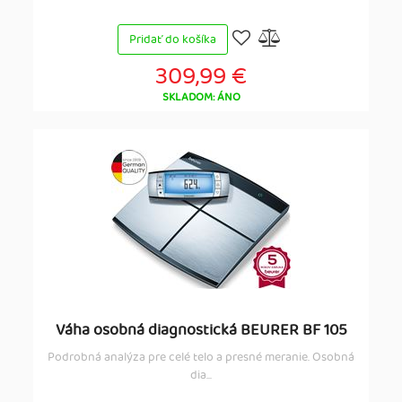
Pridať do košíka
309,99 €
SKLADOM: ÁNO
Váha osobná diagnostická BEURER BF 105
Podrobná analýza pre celé telo a presné meranie. Osobná
dia...