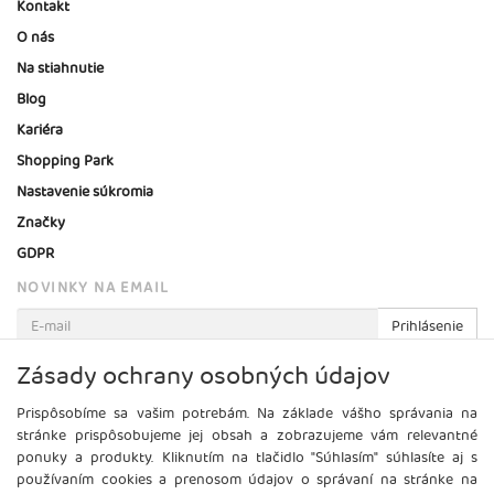
Kontakt
O nás
Na stiahnutie
Blog
Kariéra
Shopping Park
Nastavenie súkromia
Značky
GDPR
NOVINKY NA EMAIL
Prihlásenie
Viac informácií o tejto službe
Zásady ochrany osobných údajov
Prispôsobíme sa vašim potrebám. Na základe vášho správania na
stránke prispôsobujeme jej obsah a zobrazujeme vám relevantné
ponuky a produkty. Kliknutím na tlačidlo "Súhlasím" súhlasíte aj s
používaním cookies a prenosom údajov o správaní na stránke na