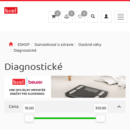
0
0
0
Toggle
Toggle
Togg
search
navigation
navig
ESHOP
Starostlivosť o zdravie
Osobné váhy
Diagnostické
Diagnostické
Cena
16.00
310.00