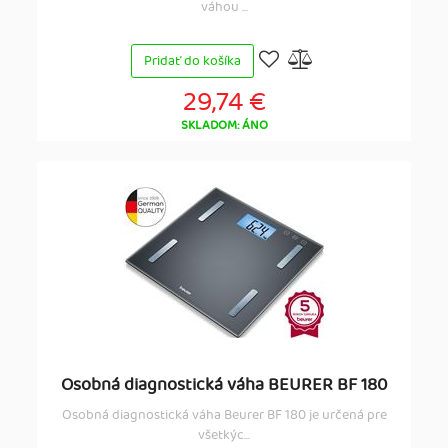
váhou ...
Pridať do košíka
29,74 €
SKLADOM: ÁNO
Osobná diagnostická váha BEURER BF 180
Osobná diagnostická váha Beurer BF 180 je určená pre
všetkýc...