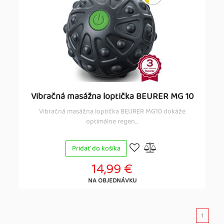
Vibračná masážna loptička BEURER MG 10
Vibračná masážna loptička BEURER MG10 dokáže
optimálne regen...
Pridať do košíka
14,99 €
NA OBJEDNÁVKU
1