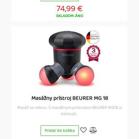
74,99 €
SKLADOM: ÁNO
Masážny prístroj BEURER MG 18
Masáž so sebou: S masážnym prístrojom BEURER MG18 si
nemusít...
Pridať do košíka