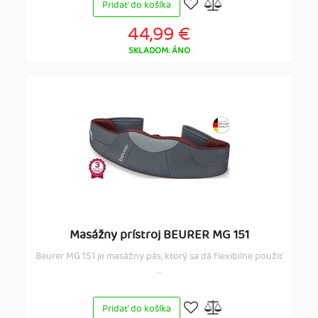
Pridať do košíka
44,99 €
SKLADOM: ÁNO
Masážny prístroj BEURER MG 151
Beurer MG 151 je masážny pás, ktorý sa dá flexibilne použiť
...
Pridať do košíka