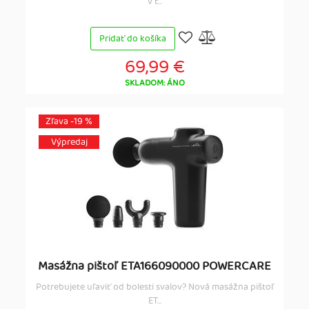
v t...
Pridať do košíka
69,99 €
SKLADOM: ÁNO
Zľava -19 %
Výpredaj
Masážna pištoľ ETA166090000 POWERCARE
Potrebujete uľaviť od bolesti svalov? Nová masážna pištoľ
ET...