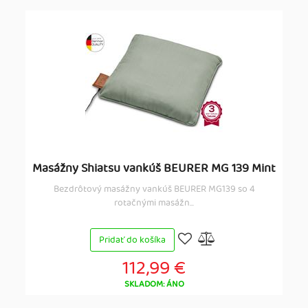
Masážny Shiatsu vankúš BEURER MG 139 Mint
Bezdrôtový masážny vankúš BEURER MG139 so 4
rotačnými masážn...
Pridať do košíka
112,99 €
SKLADOM: ÁNO