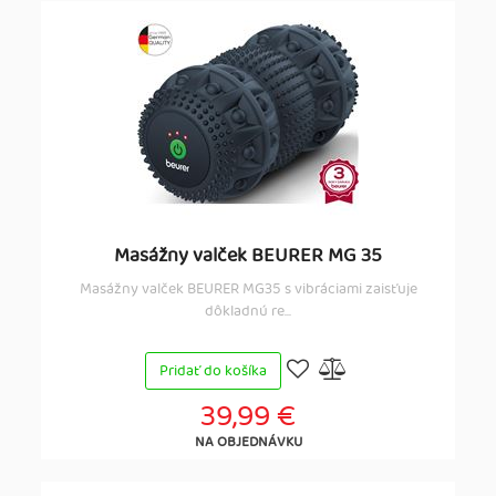
Masážny valček BEURER MG 35
Masážny valček BEURER MG35 s vibráciami zaisťuje
dôkladnú re...
Pridať do košíka
39,99 €
NA OBJEDNÁVKU