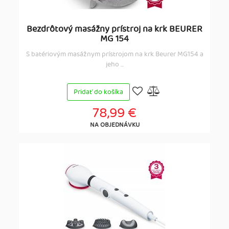
Bezdrôtový masážny prístroj na krk BEURER
MG 154
S batériovým masážnym prístrojom na krk Beurer MG154 a
jeho ...
Pridať do košíka
78,99 €
NA OBJEDNÁVKU