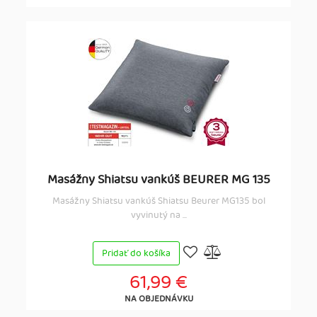
Masážny Shiatsu vankúš BEURER MG 135
Masážny Shiatsu vankúš Shiatsu Beurer MG135 bol
vyvinutý na ...
Pridať do košíka
61,99 €
NA OBJEDNÁVKU