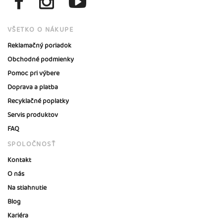
VŠETKO O NÁKUPE
Reklamačný poriadok
Obchodné podmienky
Pomoc pri výbere
Doprava a platba
Recyklačné poplatky
Servis produktov
FAQ
SPOLOČNOSŤ
Kontakt
O nás
Na stiahnutie
Blog
Kariéra