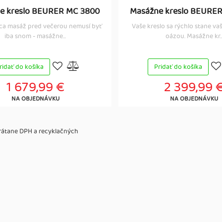
e kreslo BEURER MC 3800
Masážne kreslo BEURE
ca masáž pred večerou nemusí byť
Vaše kreslo sa rýchlo stane va
iba snom - masážne...
oázou. Masážne kr..
ridať do košíka
Pridať do košíka
1 679,99 €
2 399,99 
NA OBJEDNÁVKU
NA OBJEDNÁVKU
vrátane DPH a recyklačných