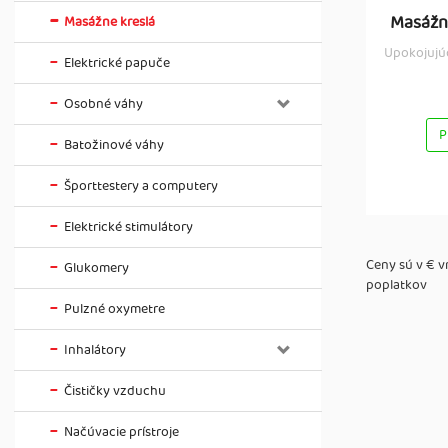
Masážn
Masážne kreslá
Upokojujú
Elektrické papuče
Osobné váhy
P
Batožinové váhy
Športtestery a computery
Elektrické stimulátory
Ceny sú v € 
Glukomery
poplatkov
Pulzné oxymetre
Inhalátory
Čističky vzduchu
Načúvacie prístroje