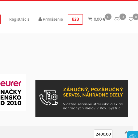
0
0
0
Registrácia
Prihlásenie
B2B
0,00 €
2400.00