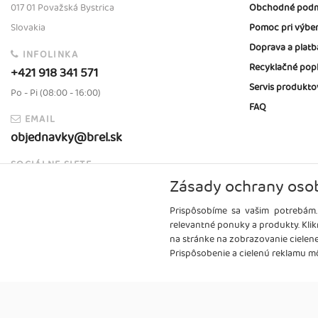
017 01 Považská Bystrica
Obchodné podm
Slovakia
Pomoc pri výbe
Doprava a platb
INFOLINKA
Recyklačné pop
+421 918 341 571
Servis produkto
Po - Pi (08:00 - 16:00)
FAQ
EMAIL
objednavky@brel.sk
SOCIÁLNE SIETE
Zásady ochrany oso
Prispôsobíme sa vašim potrebám.
relevantné ponuky a produkty. Klik
na stránke na zobrazovanie cielen
Prispôsobenie a cielenú reklamu mô
Copyright
2026 ©
Brel, s.r.o.
Všetky práva vyhradené.