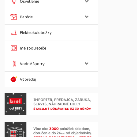
Osvetlenie
Batérie
Elektrokolobežky
Iné spotrebiče
Vodné športy
Výpredaj