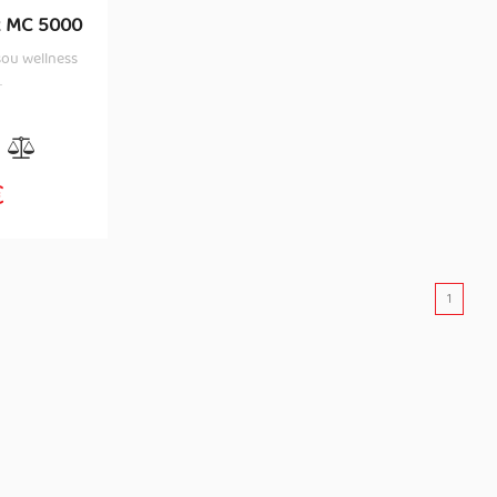
R MC 5000
šou wellness
.
€
1