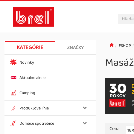
ESHOP
KATEGÓRIE
ZNAČKY
Masáž
Novinky
Aktuálne akcie
Camping
Produktové línie
Domáce spotrebiče
Cena
167