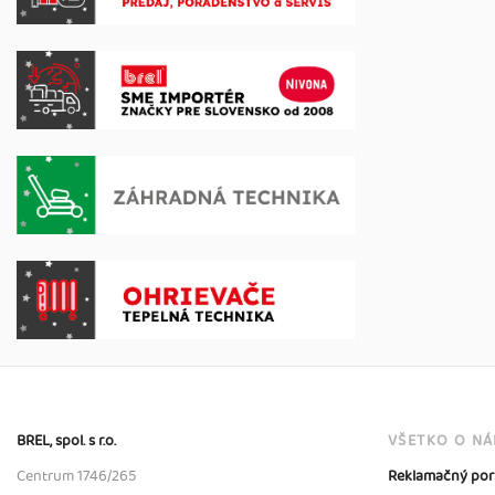
BREL, spol. s r.o.
VŠETKO O N
Centrum 1746/265
Reklamačný por