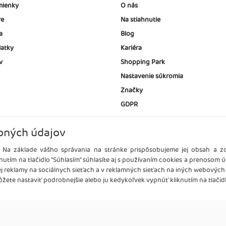
ienky
O nás
re
Na stiahnutie
a
Blog
latky
Kariéra
v
Shopping Park
Nastavenie súkromia
Značky
GDPR
bných údajov
 Na základe vášho správania na stránke prispôsobujeme jej obsah a 
nutím na tlačidlo "Súhlasím" súhlasíte aj s používaním cookies a prenosom 
ej reklamy na sociálnych sieťach a v reklamných sieťach na iných webových
žete nastaviť podrobnejšie alebo ju kedykoľvek vypnúť kliknutím na tlačidl