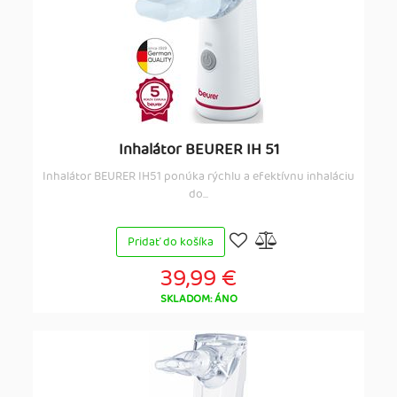
Inhalátor BEURER IH 51
Inhalátor BEURER IH51 ponúka rýchlu a efektívnu inhaláciu
do...
Pridať do košíka
39,99 €
SKLADOM: ÁNO