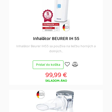
Inhalátor BEURER IH 55
Inhalátor Beurer IH55 sa používa na liečbu horných a
dolných...
Pridať do košíka
99,99 €
SKLADOM: ÁNO