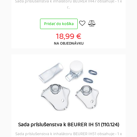
Sada príslušenstva k inhalátoru BEURER IH47 obsahuje:- 1 x
r...
Pridať do košíka
18,99 €
NA OBJEDNÁVKU
Sada príslušenstva k BEURER IH 51 (110.124)
Sada príslušenstva k inhalátoru BEURER IH51 obsahuje:- 1 x