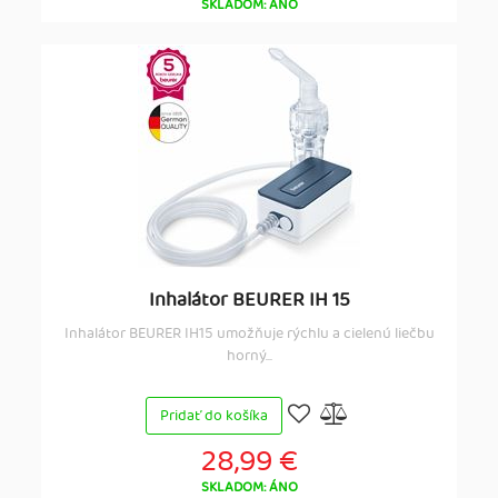
SKLADOM: ÁNO
Inhalátor BEURER IH 15
Inhalátor BEURER IH15 umožňuje rýchlu a cielenú liečbu
horný...
Pridať do košíka
28,99 €
SKLADOM: ÁNO