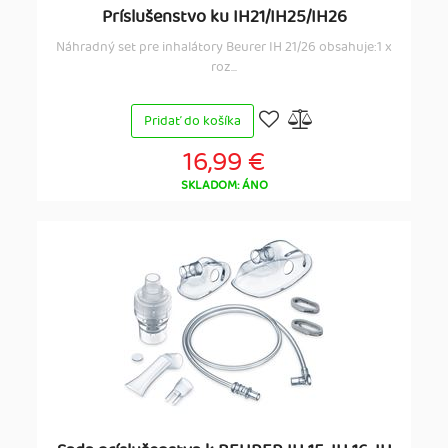
Príslušenstvo ku IH21/IH25/IH26
Náhradný set pre inhalátory Beurer IH 21/26 obsahuje:1 x
roz...
Pridať do košíka
16,99 €
SKLADOM: ÁNO