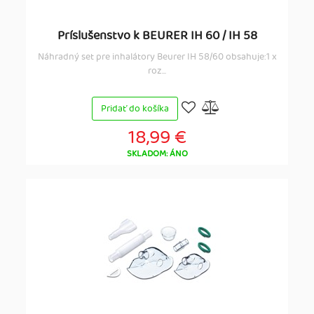
Príslušenstvo k BEURER IH 60 / IH 58
Náhradný set pre inhalátory Beurer IH 58/60 obsahuje:1 x
roz...
Pridať do košíka
18,99 €
SKLADOM: ÁNO