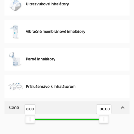
Ultrazvukové inhalátory
Vibračné membránové inhalátory
Parné inhalátory
Príslušenstvo k inhalátorom
Cena
8.00
100.00