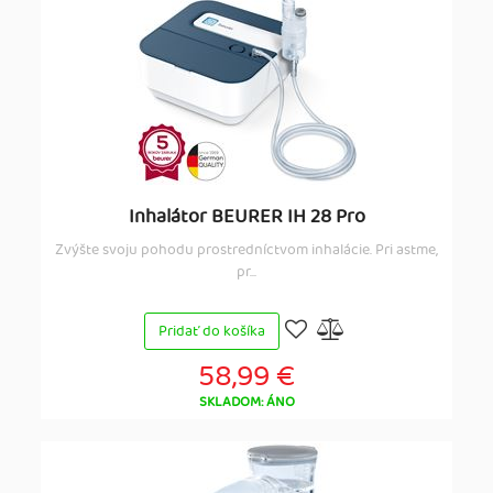
Inhalátor BEURER IH 28 Pro
Zvýšte svoju pohodu prostredníctvom inhalácie. Pri astme,
pr...
Pridať do košíka
58,99 €
SKLADOM: ÁNO