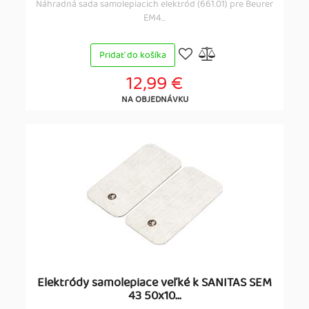
Náhradná sada samolepiacich elektród (661.01) pre Beurer
EM4...
Pridať do košíka
12,99 €
NA OBJEDNÁVKU
Elektródy samolepiace veľké k SANITAS SEM
43 50x10...