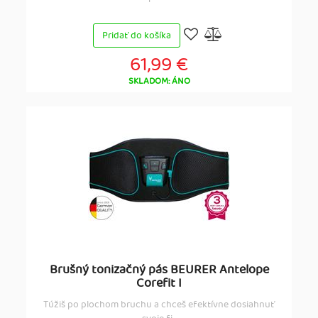
Pridať do košíka
61,99 €
SKLADOM: ÁNO
Brušný tonizačný pás BEURER Antelope
Corefit I
Túžiš po plochom bruchu a chceš efektívne dosiahnuť