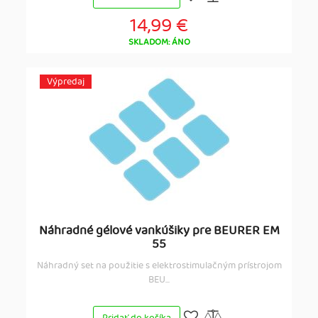
14,99 €
SKLADOM: ÁNO
Výpredaj
Náhradné gélové vankúšiky pre BEURER EM
55
Náhradný set na použitie s elektrostimulačným prístrojom
BEU...