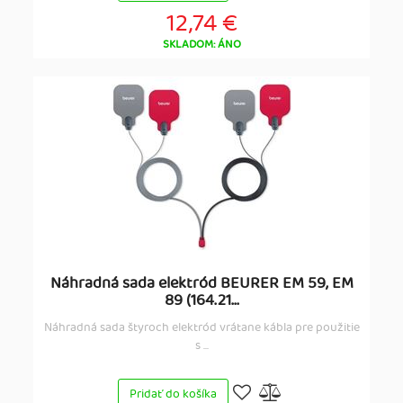
12,74 €
SKLADOM: ÁNO
Náhradná sada elektród BEURER EM 59, EM
89 (164.21...
Náhradná sada štyroch elektród vrátane kábla pre použitie
s ...
Pridať do košíka