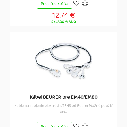
Pridať do košíka
12,74 €
SKLADOM: ÁNO
Kábel BEURER pre EM40/EM80
Káble na spojenie elektród s TENS od Beurer.Možné použiť
pre...
Pridať do košíka