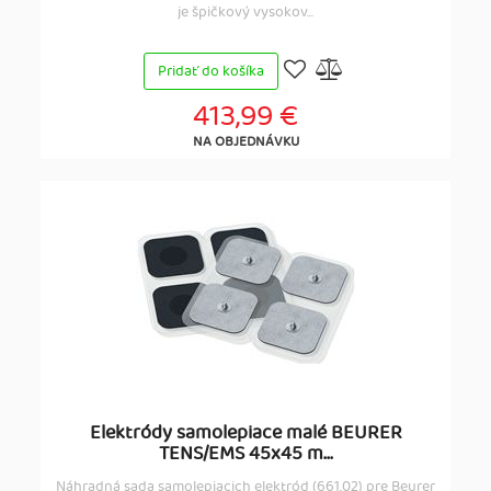
je špičkový vysokov...
Pridať do košíka
413,99 €
NA OBJEDNÁVKU
Elektródy samolepiace malé BEURER
TENS/EMS 45x45 m...
Náhradná sada samolepiacich elektród (661.02) pre Beurer