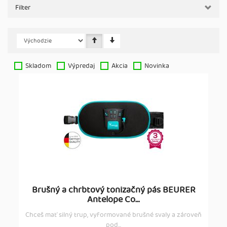
Filter
Skladom
Výpredaj
Akcia
Novinka
Brušný a chrbtový tonizačný pás BEURER
Antelope Co...
Chceš mať silný trup, vyformované brušné svaly a zároveň
pod...