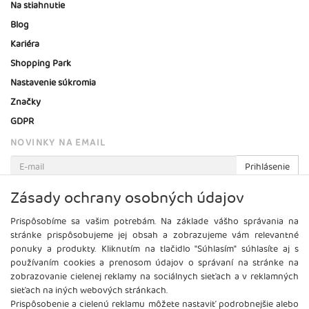
Na stiahnutie
Blog
Kariéra
Shopping Park
Nastavenie súkromia
Značky
GDPR
NOVINKY NA EMAIL
Prihlásenie
Viac informácií o tejto službe
Zásady ochrany osobných údajov
Prispôsobíme sa vašim potrebám. Na základe vášho správania na
stránke prispôsobujeme jej obsah a zobrazujeme vám relevantné
ponuky a produkty. Kliknutím na tlačidlo "Súhlasím" súhlasíte aj s
používaním cookies a prenosom údajov o správaní na stránke na
zobrazovanie cielenej reklamy na sociálnych sieťach a v reklamných
sieťach na iných webových stránkach.
Prispôsobenie a cielenú reklamu môžete nastaviť podrobnejšie alebo