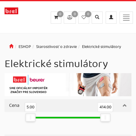
0
0
0
Toggle
Toggle
Togg
search
navigation
navig
ESHOP
Starostlivosť o zdravie
Elektrické stimulátory
Elektrické stimulátory
Cena
5.00
414.00