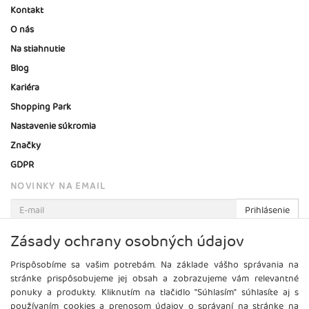
Kontakt
O nás
Na stiahnutie
Blog
Kariéra
Shopping Park
Nastavenie súkromia
Značky
GDPR
NOVINKY NA EMAIL
Prihlásenie
Viac informácií o tejto službe
Zásady ochrany osobných údajov
Prispôsobíme sa vašim potrebám. Na základe vášho správania na
stránke prispôsobujeme jej obsah a zobrazujeme vám relevantné
ponuky a produkty. Kliknutím na tlačidlo "Súhlasím" súhlasíte aj s
používaním cookies a prenosom údajov o správaní na stránke na