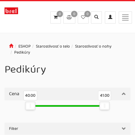
0
0
0
Toggle
Toggle
Togg
search
navigation
navig
ESHOP
Starostlivosť o telo
Starostlivosť o nohy
Pedikúry
Pedikúry
Cena
40.00
41.00
Filter