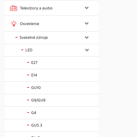
Televízory a audio
Osvetlenie
Svetelné zdroje
LED
E27
E14
GU10
G9/GU9
G4
GU5.3