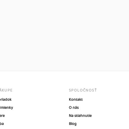
ÁKUPE
SPOLOČNOSŤ
riadok
Kontakt
mienky
O nás
ere
Na stiahnutie
ba
Blog