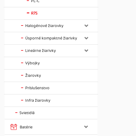
PL-C
R7S
Halogénové žiarovky
Úsporné kompaktné žiarivky
Lineárne žiarivky
Výbojky
Žiarovky
Príslušenstvo
Infra žiarovky
Svietidlá
Batérie