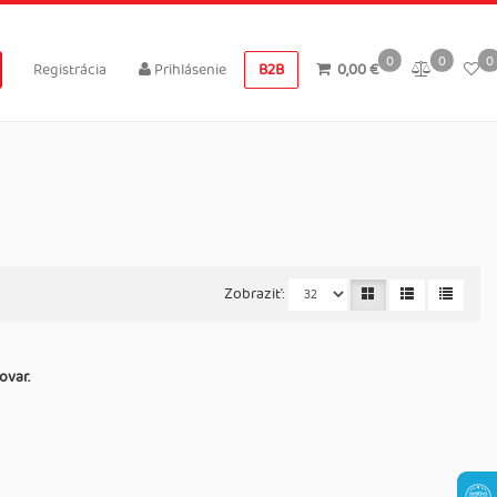
0
0
0
Registrácia
Prihlásenie
B2B
0,00 €
Zobraziť:
ovar.