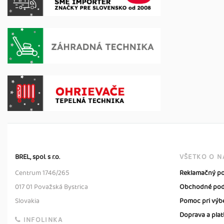
BREL, spol. s r.o.
VŠETKO O N
Centrum 1746/265
Reklamačný po
017 01 Považská Bystrica
Obchodné pod
Slovakia
Pomoc pri výb
Doprava a plat
INFOLINKA