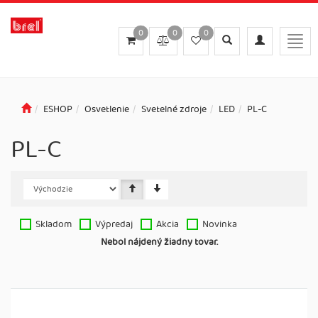
0
0
0
Toggle
Toggle
Togg
search
navigation
navig
ESHOP
Osvetlenie
Svetelné zdroje
LED
PL-C
PL-C
Skladom
Výpredaj
Akcia
Novinka
Nebol nájdený žiadny tovar.