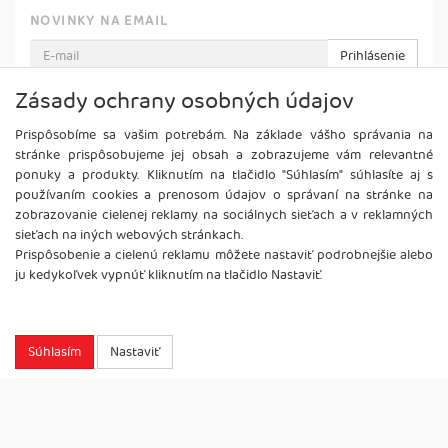
NOVINKY NA EMAIL
Prihlásenie
Viac informácií o tejto službe
Zásady ochrany osobných údajov
Prispôsobíme sa vašim potrebám. Na základe vášho správania na
stránke prispôsobujeme jej obsah a zobrazujeme vám relevantné
ponuky a produkty. Kliknutím na tlačidlo "Súhlasím" súhlasíte aj s
používaním cookies a prenosom údajov o správaní na stránke na
zobrazovanie cielenej reklamy na sociálnych sieťach a v reklamných
sieťach na iných webových stránkach.
Prispôsobenie a cielenú reklamu môžete nastaviť podrobnejšie alebo
ju kedykoľvek vypnúť kliknutím na tlačidlo Nastaviť.
Súhlasím
Nastaviť
Copyright
2026 ©
Brel, s.r.o.
Všetky práva vyhradené.