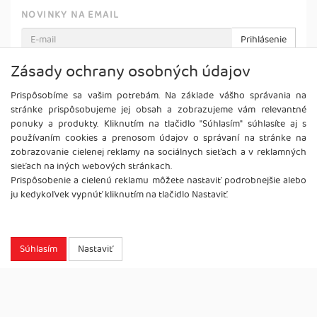
NOVINKY NA EMAIL
Prihlásenie
Viac informácií o tejto službe
Zásady ochrany osobných údajov
Prispôsobíme sa vašim potrebám. Na základe vášho správania na
stránke prispôsobujeme jej obsah a zobrazujeme vám relevantné
ponuky a produkty. Kliknutím na tlačidlo "Súhlasím" súhlasíte aj s
používaním cookies a prenosom údajov o správaní na stránke na
zobrazovanie cielenej reklamy na sociálnych sieťach a v reklamných
sieťach na iných webových stránkach.
Prispôsobenie a cielenú reklamu môžete nastaviť podrobnejšie alebo
ju kedykoľvek vypnúť kliknutím na tlačidlo Nastaviť.
Súhlasím
Nastaviť
Copyright
2026 ©
Brel, s.r.o.
Všetky práva vyhradené.