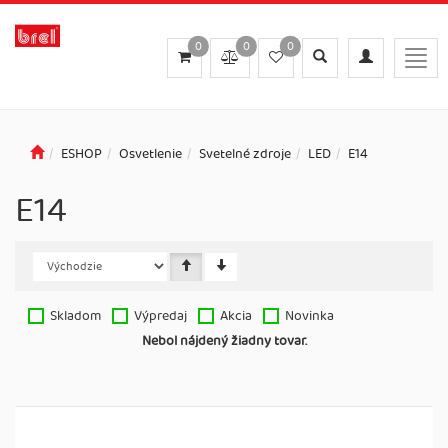
0
0
0
Toggle
Toggle
Togg
search
navigation
navig
ESHOP
Osvetlenie
Svetelné zdroje
LED
E14
E14
Skladom
Výpredaj
Akcia
Novinka
Nebol nájdený žiadny tovar.