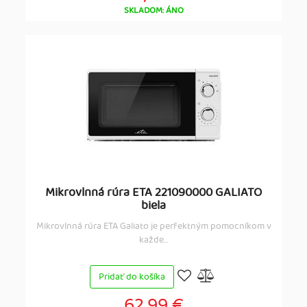
SKLADOM: ÁNO
Mikrovlnná rúra ETA 221090000 GALIATO
biela
Mikrovlnná rúra ETA Galiato je perfektným pomocníkom v
každe...
Pridať do košíka
62,99 €