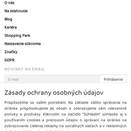
O nás
Na stiahnutie
Blog
Kariéra
Shopping Park
Nastavenie súkromia
Značky
GDPR
NOVINKY NA EMAIL
Prihlásenie
Viac informácií o tejto službe
Zásady ochrany osobných údajov
Prispôsobíme sa vašim potrebám. Na základe vášho správania na
stránke prispôsobujeme jej obsah a zobrazujeme vám relevantné
ponuky a produkty. Kliknutím na tlačidlo "Súhlasím" súhlasíte aj s
používaním cookies a prenosom údajov o správaní na stránke na
zobrazovanie cielenej reklamy na sociálnych sieťach a v reklamných