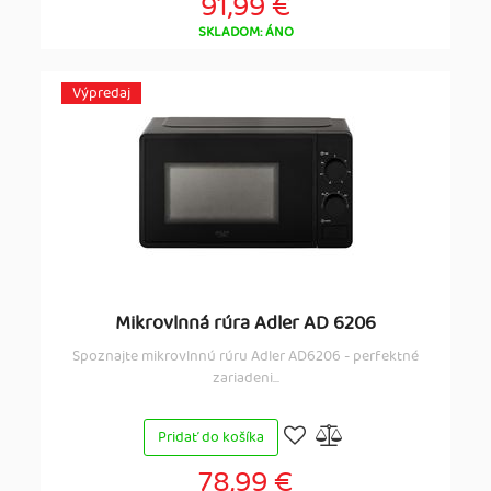
91,99 €
SKLADOM: ÁNO
Výpredaj
Mikrovlnná rúra Adler AD 6206
Spoznajte mikrovlnnú rúru Adler AD6206 - perfektné
zariadeni...
Pridať do košíka
78,99 €