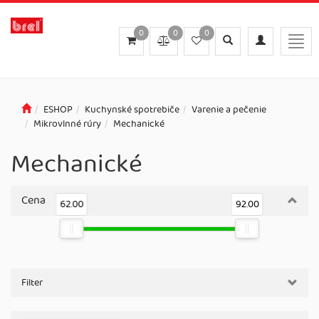
0
0
0
Toggle
Toggle
Togg
search
navigation
navig
ESHOP
Kuchynské spotrebiče
Varenie a pečenie
Mikrovlnné rúry
Mechanické
Mechanické
Cena
62.00
92.00
Filter