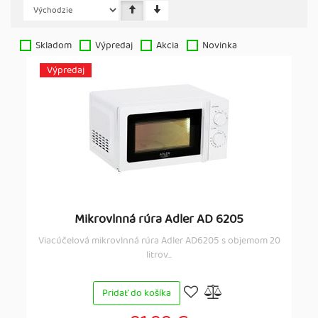
Skladom
Výpredaj
Akcia
Novinka
Výpredaj
Mikrovlnná rúra Adler AD 6205
Viacúčelová mikrovlnná rúra Adler AD6205 s objemom 20
litrov...
Pridať do košíka