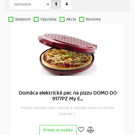
Skladom
Výpredaj
Akcia
Novinka
Domáca elektrická pec na pizzu DOMO DO
9177PZ My E...
Pokiaľ nemáte času nazvyš a napriek tomu si chcete
dopriať l...
Pridať do košíka