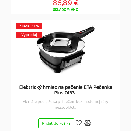
86,89 €
SKLADOM: ÁNO
Zľava -21 %
Výpredaj
Elektrický hrniec na pečenie ETA Pečenka
Plus 0133...
Ak máte pocit, že sa pri pečení bez modernej rúry
nezaobídet...
Pridať do košíka