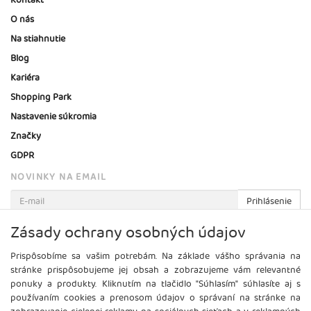
Kontakt
O nás
Na stiahnutie
Blog
Kariéra
Shopping Park
Nastavenie súkromia
Značky
GDPR
NOVINKY NA EMAIL
Prihlásenie
Viac informácií o tejto službe
Zásady ochrany osobných údajov
Prispôsobíme sa vašim potrebám. Na základe vášho správania na
stránke prispôsobujeme jej obsah a zobrazujeme vám relevantné
ponuky a produkty. Kliknutím na tlačidlo "Súhlasím" súhlasíte aj s
používaním cookies a prenosom údajov o správaní na stránke na