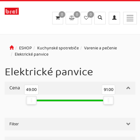
0
0
0
Toggle
Toggle
Togg
search
navigation
navig
ESHOP
Kuchynské spotrebiče
Varenie a pečenie
Elektrické panvice
Elektrické panvice
Cena
49.00
91.00
Filter