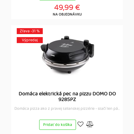
49,99 €
NA OBJEDNÁVKU
Zľava -31 %
Výpredaj
Domáca elektrická pec na pizzu DOMO DO
9285PZ
Domáca pizza ako z pravej talianskej pizzérie - stačí len pá...
Pridať do košíka