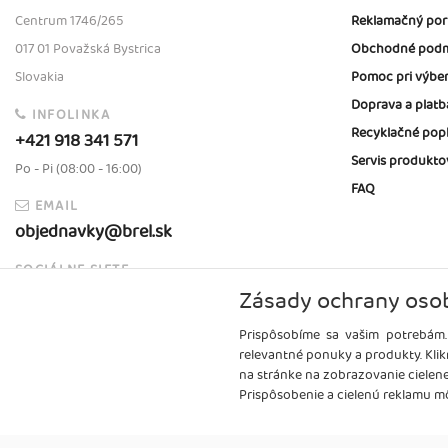
Centrum 1746/265
Reklamačný por
017 01 Považská Bystrica
Obchodné podm
Slovakia
Pomoc pri výbe
Doprava a platb
INFOLINKA
Recyklačné pop
+421 918 341 571
Servis produkto
Po - Pi (08:00 - 16:00)
FAQ
EMAIL
objednavky@brel.sk
SOCIÁLNE SIETE
Zásady ochrany oso
Prispôsobíme sa vašim potrebám.
relevantné ponuky a produkty. Klik
na stránke na zobrazovanie cielen
Prispôsobenie a cielenú reklamu mô
Copyright
2026 ©
Brel, s.r.o.
Všetky práva vyhradené.