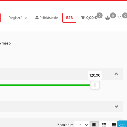
0
0
0
Registrácia
Prihlásenie
B2B
0,00 €
a mäso
120.00
Zobraziť: