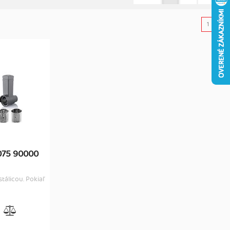
1
075 90000
tálicou. Pokiaľ