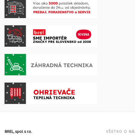
BREL, spol. s r.o.
VŠETKO O N