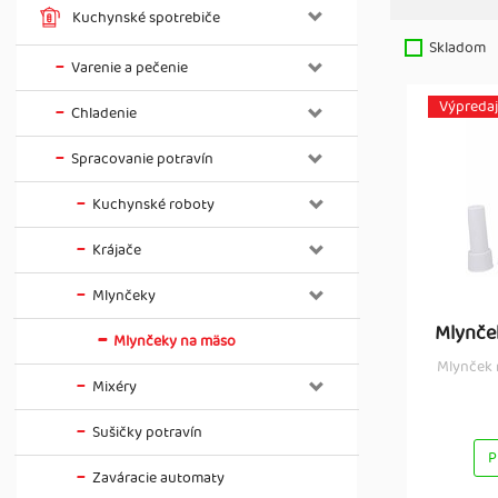
Kuchynské spotrebiče
Skladom
Varenie a pečenie
Výpredaj
Chladenie
Spracovanie potravín
Kuchynské roboty
Krájače
Mlynčeky
Mlynče
Mlynčeky na mäso
Mlynček 
Mixéry
Sušičky potravín
P
Zaváracie automaty