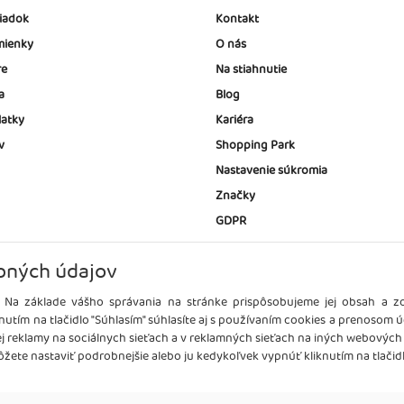
iadok
Kontakt
ienky
O nás
re
Na stiahnutie
a
Blog
latky
Kariéra
v
Shopping Park
Nastavenie súkromia
Značky
GDPR
bných údajov
 Na základe vášho správania na stránke prispôsobujeme jej obsah a 
nutím na tlačidlo "Súhlasím" súhlasíte aj s používaním cookies a prenosom 
ej reklamy na sociálnych sieťach a v reklamných sieťach na iných webových
žete nastaviť podrobnejšie alebo ju kedykoľvek vypnúť kliknutím na tlačidl