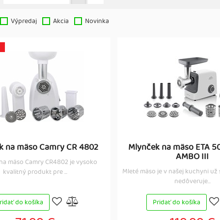
Výpredaj
Akcia
Novinka
k na mäso Camry CR 4802
Mlynček na mäso ETA 5
AMBO III
na mäso Camry CR4802 je vysoko
Mleté mäso je v našej kuchyni už s
kvalitný produkt pre ...
nedôveruje...
ridať do košíka
Pridať do košíka