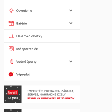
Osvetlenie
Batérie
Elektrokolobežky
Iné spotrebiče
Vodné športy
Výpredaj