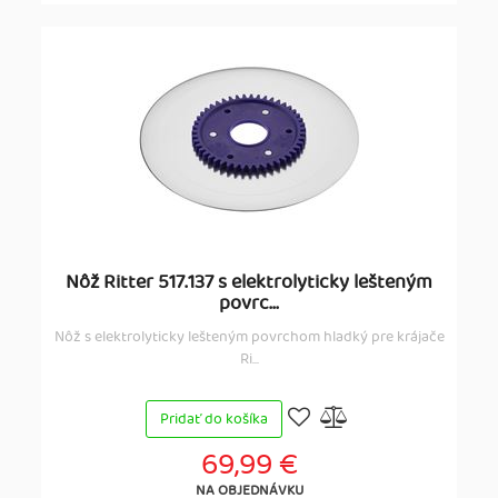
Nôž Ritter 517.137 s elektrolyticky lešteným
povrc...
Nôž s elektrolyticky lešteným povrchom hladký pre krájače
Ri...
Pridať do košíka
69,99 €
NA OBJEDNÁVKU