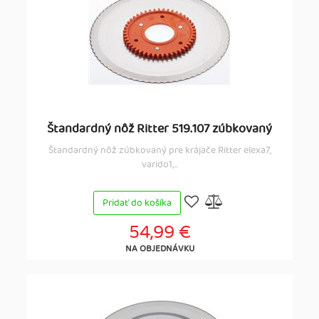
Štandardný nôž Ritter 519.107 zúbkovaný
Štandardný nôž zúbkovaný pre krájače Ritter elexa7,
varido1,...
Pridať do košíka
54,99 €
NA OBJEDNÁVKU