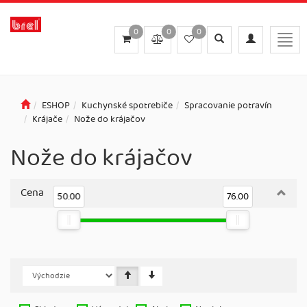
0
0
0
Toggle
Toggle
Togg
search
navigation
navig
ESHOP
Kuchynské spotrebiče
Spracovanie potravín
Krájače
Nože do krájačov
Nože do krájačov
Cena
50.00
76.00