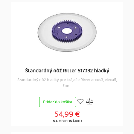
Štandardný nôž Ritter 517.132 hladký
Štandardný nôž hladký pre krájače Ritter arcus3, elexa5,
fon...
Pridať do košíka
54,99 €
NA OBJEDNÁVKU