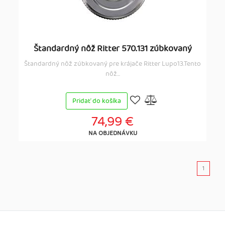
Štandardný nôž Ritter 570.131 zúbkovaný
Štandardný nôž zúbkovaný pre krájače Ritter Lupo13.Tento
nôž...
Pridať do košíka
74,99 €
NA OBJEDNÁVKU
1