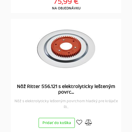
75,99 €
NA OBJEDNÁVKU
Nôž Ritter 556.121 s elektrolyticky lešteným
povrc...
Nôž s elektrolyticky lešteným povrchom hladký pre krájače
Ri...
Pridať do košíka