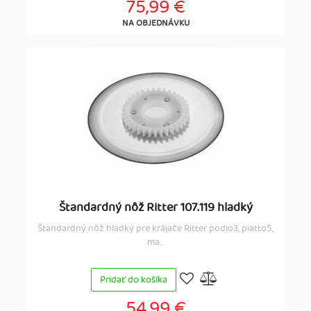
75,99 €
NA OBJEDNÁVKU
Štandardný nôž Ritter 107.119 hladký
Štandardný nôž hladký pre krájače Ritter podio3, piatto5,
ma...
Pridať do košíka
54,99 €