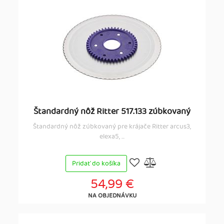
Štandardný nôž Ritter 517.133 zúbkovaný
Štandardný nôž zúbkovaný pre krájače Ritter arcus3,
elexa5, ...
Pridať do košíka
54,99 €
NA OBJEDNÁVKU