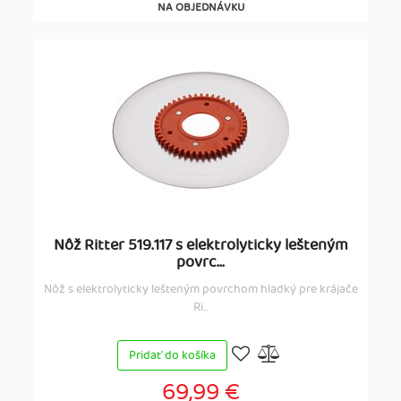
NA OBJEDNÁVKU
Nôž Ritter 519.117 s elektrolyticky lešteným
povrc...
Nôž s elektrolyticky lešteným povrchom hladký pre krájače
Ri...
Pridať do košíka
69,99 €