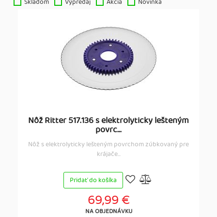
Skladom
Výpredaj
Akcia
Novinka
Nôž Ritter 517.136 s elektrolyticky lešteným
povrc...
Nôž s elektrolyticky lešteným povrchom zúbkovaný pre
krájače...
Pridať do košíka
69,99 €
NA OBJEDNÁVKU