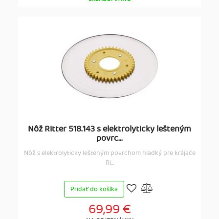
Nôž Ritter 518.143 s elektrolyticky lešteným
povrc...
Nôž s elektrolyticky lešteným povrchom hladký pre krájače
Ri...
Pridať do košíka
69,99 €