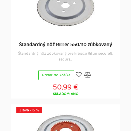
Štandardný nôž Ritter 550.110 zúbkovaný
Štandardný nôž zúbkovaný pre krájače Ritter secura8,
secura...
Pridať do košíka
50,99 €
SKLADOM: ÁNO
Zľava -15 %