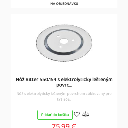
NA OBJEDNÁVKU
Nôž Ritter 550.154 s elektrolyticky lešteným
povrc...
Nôž s elektrolyticky lešteným povrchom zúbkovaný pre
krájače...
Pridať do košíka
75,99 €