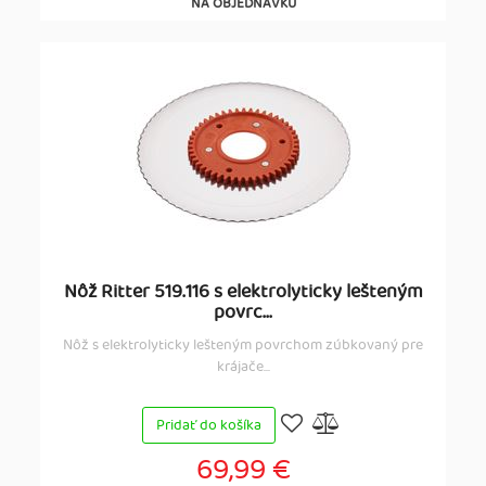
NA OBJEDNÁVKU
Nôž Ritter 519.116 s elektrolyticky lešteným
povrc...
Nôž s elektrolyticky lešteným povrchom zúbkovaný pre
krájače...
Pridať do košíka
69,99 €