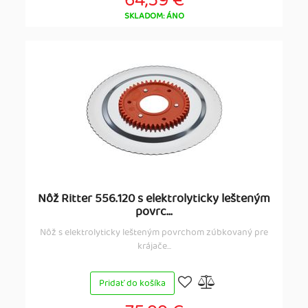
64,59 €
SKLADOM: ÁNO
Nôž Ritter 556.120 s elektrolyticky lešteným
povrc...
Nôž s elektrolyticky lešteným povrchom zúbkovaný pre
krájače...
Pridať do košíka