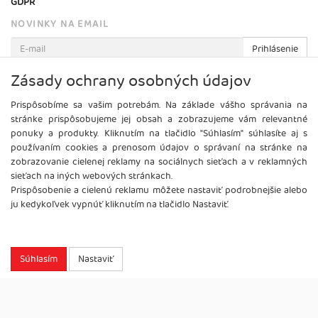
GDPR
NOVINKY NA EMAIL
Prihlásenie
Viac informácií o tejto službe
Zásady ochrany osobných údajov
Prispôsobíme sa vašim potrebám. Na základe vášho správania na
stránke prispôsobujeme jej obsah a zobrazujeme vám relevantné
ponuky a produkty. Kliknutím na tlačidlo "Súhlasím" súhlasíte aj s
používaním cookies a prenosom údajov o správaní na stránke na
zobrazovanie cielenej reklamy na sociálnych sieťach a v reklamných
sieťach na iných webových stránkach.
Prispôsobenie a cielenú reklamu môžete nastaviť podrobnejšie alebo
ju kedykoľvek vypnúť kliknutím na tlačidlo Nastaviť.
Súhlasím
Nastaviť
Copyright
2026 ©
Brel, s.r.o.
Všetky práva vyhradené.