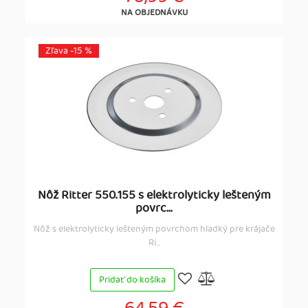
NA OBJEDNÁVKU
Zľava -15 %
Nôž Ritter 550.155 s elektrolyticky lešteným
povrc...
Nôž s elektrolyticky lešteným povrchom hladký pre krájače
Ri...
Pridať do košíka