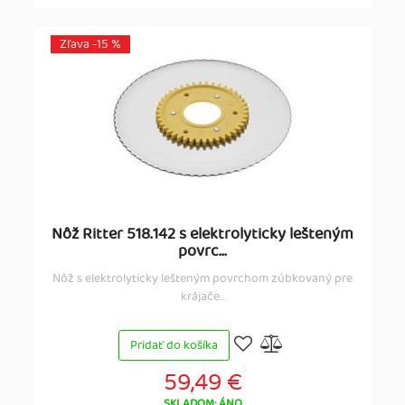
Zľava -15 %
Nôž Ritter 518.142 s elektrolyticky lešteným
povrc...
Nôž s elektrolyticky lešteným povrchom zúbkovaný pre
krájače...
Pridať do košíka
59,49 €
SKLADOM: ÁNO