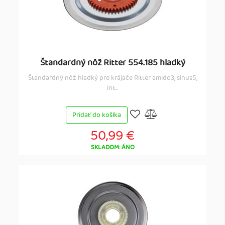
Štandardný nôž Ritter 554.185 hladký
Štandardný nôž hladký pre krájače Ritter amido3, sinus5,
int...
Pridať do košíka
50,99 €
SKLADOM: ÁNO