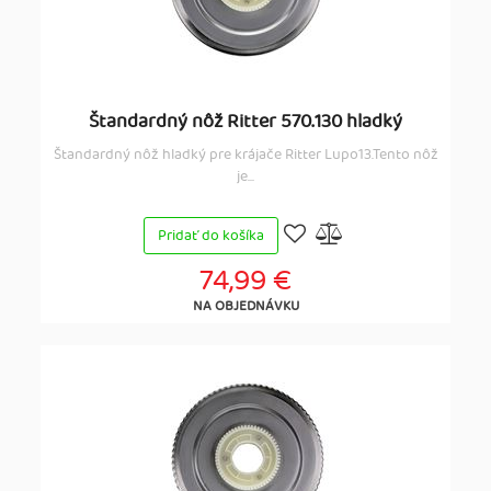
Štandardný nôž Ritter 570.130 hladký
Štandardný nôž hladký pre krájače Ritter Lupo13.Tento nôž
je...
Pridať do košíka
74,99 €
NA OBJEDNÁVKU