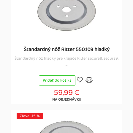
Štandardný nôž Ritter 550.109 hladký
Štandardný nôž hladký pre krájače Ritter secura8, secura9,
...
Pridať do košíka
59,99 €
NA OBJEDNÁVKU
Zľava -15 %