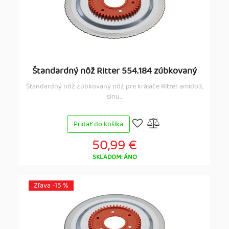
Štandardný nôž Ritter 554.184 zúbkovaný
Štandardný nôž zúbkovaný nôž pre krájače Ritter amido3,
sinu...
Pridať do košíka
50,99 €
SKLADOM: ÁNO
Zľava -15 %