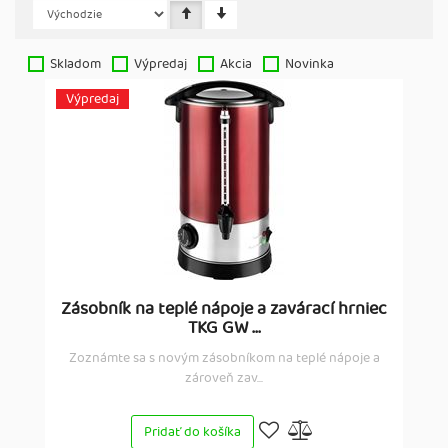
Skladom
Výpredaj
Akcia
Novinka
Výpredaj
Zásobník na teplé nápoje a zavárací hrniec
TKG GW ...
Zoznámte sa s novým zásobníkom na teplé nápoje a
zároveň zav...
Pridať do košíka