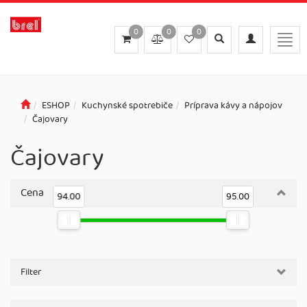
0
0
0
Toggle
Toggle
Togg
search
navigation
navig
ESHOP
Kuchynské spotrebiče
Príprava kávy a nápojov
Čajovary
Čajovary
Cena
94.00
95.00
Filter