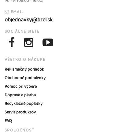
Po - Pi (08:00 - 16:00)
EMAIL
objednavky@brel.sk
SOCIÁLNE SIETE
VŠETKO O NÁKUPE
Reklamačný poriadok
Obchodné podmienky
Pomoc pri výbere
Doprava a platba
Recyklačné poplatky
Servis produktov
FAQ
SPOLOČNOSŤ