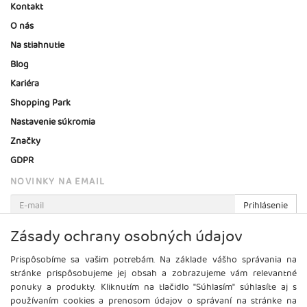
Kontakt
O nás
Na stiahnutie
Blog
Kariéra
Shopping Park
Nastavenie súkromia
Značky
GDPR
NOVINKY NA EMAIL
Prihlásenie
Viac informácií o tejto službe
Zásady ochrany osobných údajov
Prispôsobíme sa vašim potrebám. Na základe vášho správania na
stránke prispôsobujeme jej obsah a zobrazujeme vám relevantné
ponuky a produkty. Kliknutím na tlačidlo "Súhlasím" súhlasíte aj s
používaním cookies a prenosom údajov o správaní na stránke na