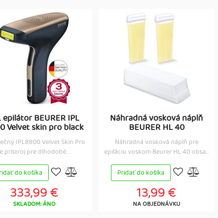
L epilátor BEURER IPL
Náhradná vosková náplň
0 Velvet skin pro black
BEURER HL 40
ečný IPL8800 Velvet Skin Pro
Náhradná vosková náplň pre
je prístroj pre dlhodobé ...
epiláciu voskom Beurer HL 40 obsa...
ridať do košíka
Pridať do košíka
333,99 €
13,99 €
SKLADOM: ÁNO
NA OBJEDNÁVKU