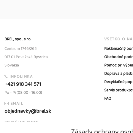
BREL, spol. s r.o.
VŠETKO O N
Centrum 1746/265
Reklamačný por
017 01 Považská Bystrica
Obchodné podm
Slovakia
Pomoc pri výbe
Doprava a platb
INFOLINKA
Recyklačné pop
+421 918 341 571
Servis produkto
Po - Pi (08:00 - 16:00)
FAQ
EMAIL
objednavky@brel.sk
SOCIÁLNE SIETE
Zásady ochrany oso