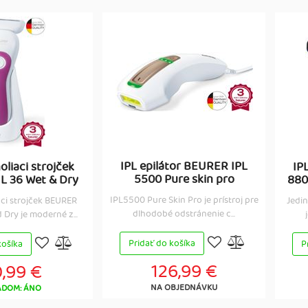
IPL epilátor BEURER IPL
liaci strojček
IP
5500 Pure skin pro
 36 Wet & Dry
880
IPL5500 Pure Skin Pro je prístroj pre
ci strojček BEURER
Jedin
dlhodobé odstránenie c...
Dry je moderné z...
Pridať do košíka
košíka
P
126,99 €
,99 €
NA OBJEDNÁVKU
ADOM: ÁNO