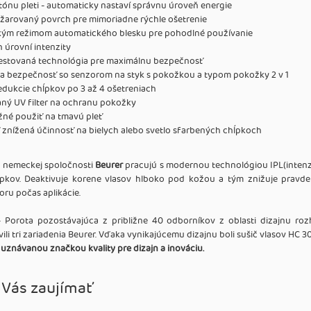
tónu pleti - automaticky nastaví správnu úroveň energie
ožarovaný povrch pre mimoriadne rýchle ošetrenie
ckým režimom automatického blesku pre pohodlné používanie
 úrovní intenzity
 testovaná technológia pre maximálnu bezpečnosť
a bezpečnosť so senzorom na styk s pokožkou a typom pokožky 2 v 1
dukcie chĺpkov po 3 až 4 ošetreniach
ný UV filter na ochranu pokožky
žné použiť na tmavú pleť
znížená účinnosť na bielych alebo svetlo sfarbených chĺpkoch
d nemeckej spoločnosti
Beurer
pracujú s modernou technológiou IPL(intenz
pkov. Deaktivuje korene vlasov hlboko pod kožou a tým znižuje pravdep
ru počas aplikácie.
 - Porota pozostávajúca z približne 40 odborníkov z oblasti dizajnu ro
li tri zariadenia Beurer. Vďaka vynikajúcemu dizajnu boli sušič vlasov HC 3
 uznávanou značkou kvality pre dizajn a inováciu.
 Vás zaujímať