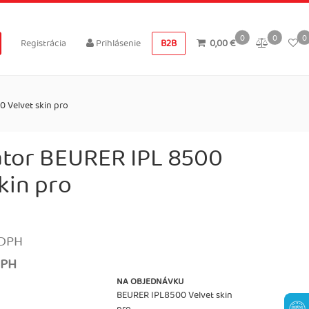
0
0
0
Registrácia
Prihlásenie
B2B
0,00 €
0 Velvet skin pro
látor BEURER IPL 8500
kin pro
 DPH
DPH
NA OBJEDNÁVKU
BEURER IPL8500 Velvet skin