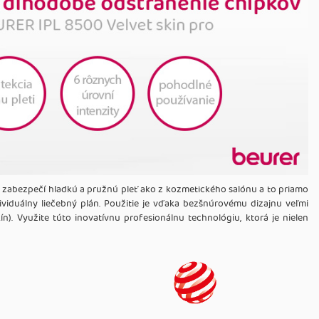
m zabezpečí hladkú a pružnú pleť ako z kozmetického salónu a to priamo
viduálny liečebný plán. Použitie je vďaka bezšnúrovému dizajnu veľmi
kín). Využite túto inovatívnu profesionálnu technológiu, ktorá je nielen