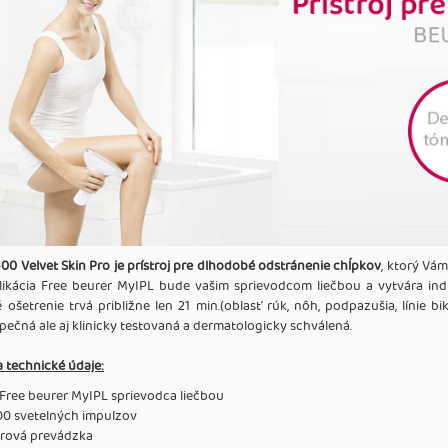
00 Velvet Skin Pro je prístroj pre dlhodobé odstránenie chĺpkov
, ktorý Vá
ikácia Free beurer MyIPL bude vašim sprievodcom liečbou a vytvára indi
ošetrenie trvá približne len 21 min.(oblasť rúk, nôh, podpazušia, línie bi
pečná ale aj klinicky testovaná a dermatologicky schválená.
a technické údaje:
 Free beurer MyIPL sprievodca liečbou
00 svetelných impulzov
rová prevádzka