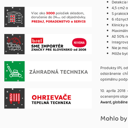
Detekcia 
4,5 cm2 
S prakti
6 rôznych
Klinicky
Maximáln
Až 50% re
Integrova
Nie je mo
Môže byť 
Produkty IPL o
odstránenie chĺ
optimálnu podpo
10. apríla 2018
ocenenými objavi
Award, globálne
Mohlo by