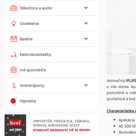
Televízory a audio
Osvetlenie
Batérie
Elektrokolobežky
Iné spotrebiče
Jedinečný
IPL85
Vodné športy
u Vás doma. Apl
pohodlné a celé 
spoľahlivá a bez
Výpredaj
Charakteristika 
Aplikácia
Až 300 0
Akmuláto