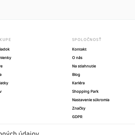
ÁKUPE
SPOLOČNOSŤ
iadok
Kontakt
ienky
O nás
re
Na stiahnutie
a
Blog
latky
Kariéra
v
Shopping Park
Nastavenie súkromia
Značky
GDPR
bných údajov