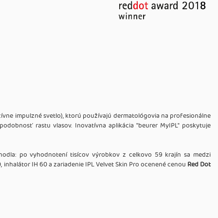
ívne impulzné svetlo), ktorú používajú dermatológovia na profesionálne
odobnosť rastu vlasov. Inovatívna aplikácia "beurer MyIPL" poskytuje
zhodla: po vyhodnotení tisícov výrobkov z celkovo 59 krajín sa medzi
0, inhalátor IH 60 a zariadenie IPL Velvet Skin Pro ocenené cenou
Red Dot