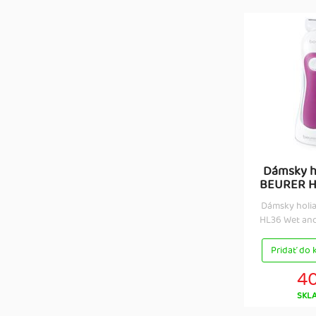
Dámsky ho
BEURER HL
Dámsky holia
HL36 Wet and 
Pridať do 
40
SKL