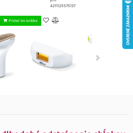
pro
4211125575137
Pridať do košíka