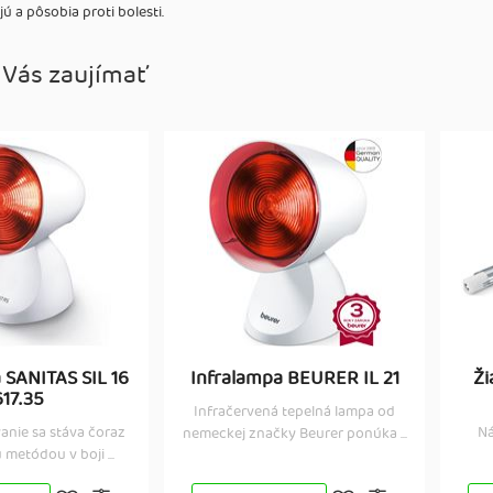
ú a pôsobia proti bolesti.
 Vás zaujímať
 SANITAS SIL 16
Infralampa BEURER IL 21
Ži
617.35
Infračervená tepelná lampa od
anie sa stáva čoraz
Ná
nemeckej značky Beurer ponúka ...
 metódou v boji ...