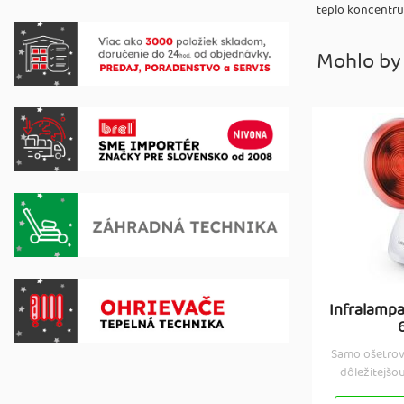
teplo koncentruj
Mohlo by
Infralampa
Samo ošetrov
dôležitejšou