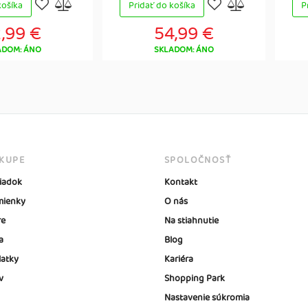
košíka
Pridať do košíka
P
,99 €
54,99 €
ADOM: ÁNO
SKLADOM: ÁNO
ÁKUPE
SPOLOČNOSŤ
iadok
Kontakt
ienky
O nás
re
Na stiahnutie
a
Blog
latky
Kariéra
v
Shopping Park
Nastavenie súkromia