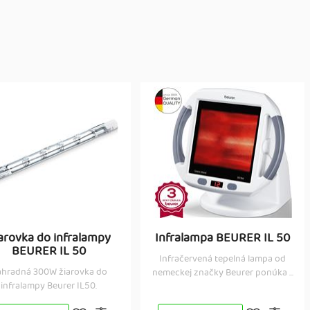
arovka do infralampy
Infralampa BEURER IL 50
BEURER IL 50
Infračervená tepelná lampa od
hradná 300W žiarovka do
nemeckej značky Beurer ponúka ...
infralampy Beurer IL50.