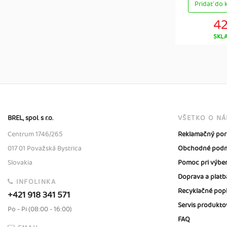
Pridať do 
42
SKL
BREL, spol. s r.o.
VŠETKO O N
Centrum 1746/265
Reklamačný por
017 01 Považská Bystrica
Obchodné podm
Slovakia
Pomoc pri výbe
Doprava a platb
INFOLINKA
Recyklačné pop
+421 918 341 571
Servis produkto
Po - Pi (08:00 - 16:00)
FAQ