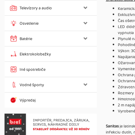
Televízory a audio
Keramick
Exkluzívn
Čas ošetr
Osvetlenie
LED diód
vypnutia
Batérie
Plynulé n
Pohodlné
Výkon: 3
Elektrokolobežky
Napájanie
Ožarovan
Vymenite
Iné spotrebiče
Ochrana p
Ochranné 
Vodné športy
Zdravotn
Rozmery 
Hmotnosť
Výpredaj
2 m napáj
Vyrobené
Sanitas
je latins
infekciu dutín,