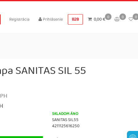
0
0
0
Registrácia
Prihlásenie
B2B
0,00 €
mpa SANITAS SIL 55
DPH
PH
SKLADOM ÁNO
SANITAS SIL55
4211125616250