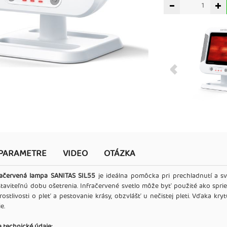
PARAMETRE
VIDEO
OTÁZKA
račervená lampa SANITAS SIL55
je ideálna pomôcka pri prechladnutí a sv
staviteľnú dobu ošetrenia. Infračervené svetlo môže byť použité ako spri
rostlivosti o pleť a pestovanie krásy, obzvlášť u nečistej pleti. Vďaka k
e.
a technické údaje: