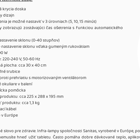
á krycia doska
y dizajn
enia je možné nastaviť v 3 úrovniach (5, 10, 15 minút)
y zobrazujú zostávajúci čas ošetrenia s funkciou automatického
astavenie sklonu (0-40 stupňov)
 nastavenie sklonu vďaka gumeným rukovätiam
00 W
: 220-240 V, 50-60 Hz
á plocha: cca 30 x 40 cm
ľné trubice
roti prehriatiu s motorizovaným ventilátorom
okuliare v balení
ícka pomôcka
produktu: cca 225 x 288 x 195 mm
 produktu: cca 1,3 kg
ací kábel
 v Európe
ké slovo pre zdravie. Infra-lampy spoločnosti Sanitas, vyrobené v Európe, 
 nemusíte hneď užiť tabletu. Často pomáha dobre dávkované teplo, apliko