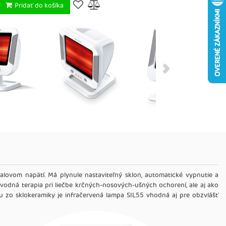
Pridať do košíka
alovom napätí. Má plynule nastaviteľný sklon, automatické vypnutie a
evodná terapia pri liečbe krčných-nosových-ušných ochorení, ale aj ako
rytu zo sklokeramiky je infračervená lampa SIL55 vhodná aj pre obzvlášť