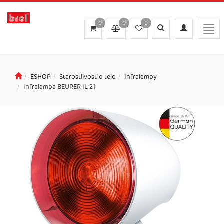
0
0
0
Toggle
Toggle
Togg
search
navigation
navi
ESHOP
Starostlivosť o telo
Infralampy
Infralampa BEURER IL 21