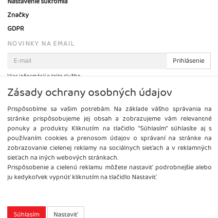
Nastavenie súkromia
Značky
GDPR
NOVINKY NA EMAIL
Prihlásenie
Viac informácií o tejto službe
Zásady ochrany osobných údajov
Prispôsobíme sa vašim potrebám. Na základe vášho správania na
stránke prispôsobujeme jej obsah a zobrazujeme vám relevantné
ponuky a produkty. Kliknutím na tlačidlo "Súhlasím" súhlasíte aj s
používaním cookies a prenosom údajov o správaní na stránke na
zobrazovanie cielenej reklamy na sociálnych sieťach a v reklamných
sieťach na iných webových stránkach.
Prispôsobenie a cielenú reklamu môžete nastaviť podrobnejšie alebo
ju kedykoľvek vypnúť kliknutím na tlačidlo Nastaviť.
Copyright
2026 ©
Brel, s.r.o.
Všetky práva vyhradené.
Súhlasím
Nastaviť