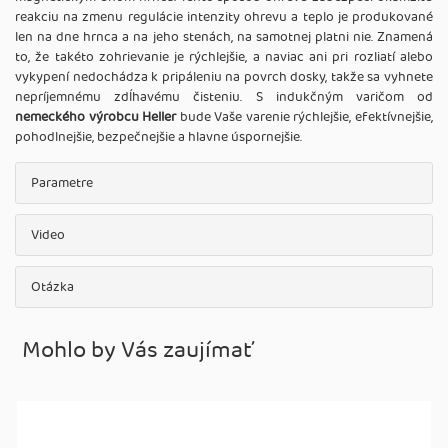
reakciu na zmenu regulácie intenzity ohrevu a teplo je produkované
len na dne hrnca a na jeho stenách, na samotnej platni nie. Znamená
to, že takéto zohrievanie je rýchlejšie, a naviac ani pri rozliatí alebo
vykypení nedochádza k pripáleniu na povrch dosky, takže sa vyhnete
nepríjemnému zdĺhavému čisteniu. S indukčným varičom od
nemeckého výrobcu Heller
bude Vaše varenie rýchlejšie, efektívnejšie,
pohodlnejšie, bezpečnejšie a hlavne úspornejšie.
Parametre
Video
Otázka
Mohlo by Vás zaujímať