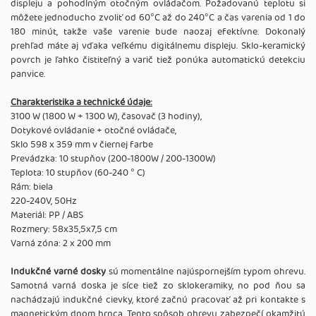
displeju a pohodlným otočným ovládačom. Požadovanú teplotu si
môžete jednoducho zvoliť od 60°C až do 240°C a čas varenia od 1 do
180 minút, takže vaše varenie bude naozaj efektívne. Dokonalý
prehľad máte aj vďaka veľkému digitálnemu displeju. Sklo-keramický
povrch je ľahko čistiteľný a varič tiež ponúka automatickú detekciu
panvice.
Charakteristika a technické údaje:
3100 W (1800 W + 1300 W), časovač (3 hodiny),
Dotykové ovládanie + otočné ovládače,
Sklo 598 x 359 mm v čiernej farbe
Prevádzka: 10 stupňov (200-1800W / 200-1300W)
Teplota: 10 stupňov (60-240 ° C)
Rám: biela
220-240V, 50Hz
Materiál: PP / ABS
Rozmery: 58x35,5x7,5 cm
Varná zóna: 2 x 200 mm
Indukčné varné dosky
sú momentálne najúspornejším typom ohrevu.
Samotná varná doska je síce tiež zo sklokeramiky, no pod ňou sa
nachádzajú indukčné cievky, ktoré začnú pracovať až pri kontakte s
magnetickým dnom hrnca. Tento spôsob ohrevu zabezpečí okamžitú