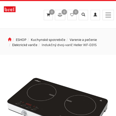
0
0
0
Toggle
Toggle
Togg
search
navigation
navi
ESHOP
Kuchynské spotrebiče
Varenie a pečenie
Elektrické variče
Indukčný dvoj-varič Heller IKF-D31S