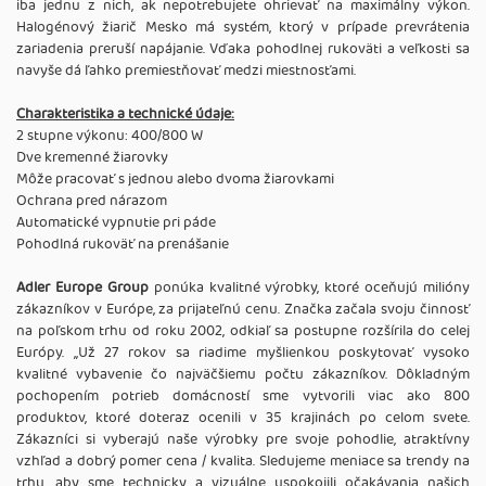
iba jednu z nich, ak nepotrebujete ohrievať na maximálny výkon.
Halogénový žiarič Mesko má systém, ktorý v prípade prevrátenia
zariadenia preruší napájanie. Vďaka pohodlnej rukoväti a veľkosti sa
navyše dá ľahko premiestňovať medzi miestnosťami.
Charakteristika a technické údaje:
2 stupne výkonu: 400/800 W
Dve kremenné žiarovky
Môže pracovať s jednou alebo dvoma žiarovkami
Ochrana pred nárazom
Automatické vypnutie pri páde
Pohodlná rukoväť na prenášanie
Adler Europe Group
ponúka kvalitné výrobky, ktoré oceňujú milióny
zákazníkov v Európe, za prijateľnú cenu. Značka začala svoju činnosť
na poľskom trhu od roku 2002, odkiaľ sa postupne rozšírila do celej
Európy. ,,Už 27 rokov sa riadime myšlienkou poskytovať vysoko
kvalitné vybavenie čo najväčšiemu počtu zákazníkov. Dôkladným
pochopením potrieb domácností sme vytvorili viac ako 800
produktov, ktoré doteraz ocenili v 35 krajinách po celom svete.
Zákazníci si vyberajú naše výrobky pre svoje pohodlie, atraktívny
vzhľad a dobrý pomer cena / kvalita. Sledujeme meniace sa trendy na
trhu, aby sme technicky a vizuálne uspokojili očakávania našich