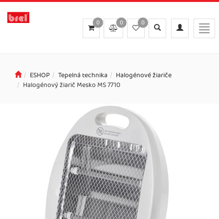
0
0
0
Toggle
Toggle
Togg
search
navigation
navi
ESHOP
Tepelná technika
Halogénové žiariče
Halogénový žiarič Mesko MS 7710