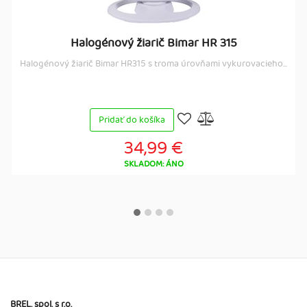
Halogénový žiarič Bimar HR 315
Halogénový žiarič Bimar HR315 s troma úrovňami vykurovacieho...
Pridať do košíka
34,99 €
SKLADOM: ÁNO
BREL, spol. s r.o.