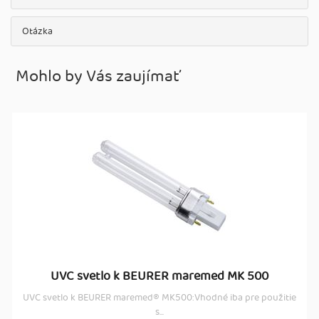
Otázka
Mohlo by Vás zaujímať
UVC svetlo k BEURER maremed MK 500
UVC svetlo k BEURER maremed® MK500:Vhodné iba pre použitie
s...