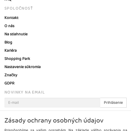
SPOLOČNOSŤ
Kontakt
O nás
Na stiahnutie
Blog
Kariéra
Shopping Park
Nastavenie súkromia
Značky
GDPR
NOVINKY NA EMAIL
Prihlásenie
Viac informácií o tejto službe
Zásady ochrany osobných údajov
Prispôsobíme sa vašim potrebám. Na základe vášho správania na