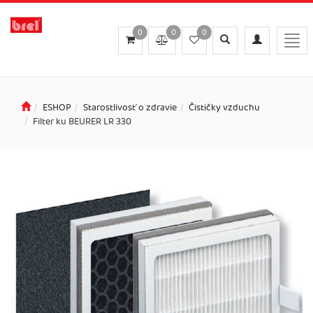
0
0
0
Toggle
Toggle
Togg
search
navigation
navi
ESHOP
Starostlivosť o zdravie
Čističky vzduchu
Filter ku BEURER LR 330