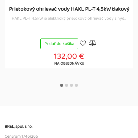
Prietokový ohrievač vody HAKL PL-T 4,5kW tlakový
HAKL PL-T 4,5kW je elektrický prietokový ohrievač vody s hyd...
Pridať do košíka
132,00 €
NA OBJEDNÁVKU
BREL, spol. s r.o.
Centrum 1746/265