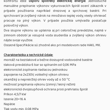
komfortu ešte
úsporu spotreby elektrickej energie
. Jednoduché
manuálne prepínanie výkonov vykurovacích špirál ocení zákazník v
prípade používania napríklad drezovej a sprchovej batérii. Pri
sprchovaní je zvýšený nárok na množstvo teplej vody, vtedy ohrievač
pracuje na plný výkon. V prípade použitia umývadla postačuje
polovičný výkon.
Dva stupne výkonu sa uplatnia aj pri celoročnej prevádzke, najmä v
zimnom období je vstupná voda studenšia a zvýšený výkon ohrevu
nájde svoje využitie.
Ostatné špecifikácie sú zhodné ako pri modelovom rade HAKL MK.
Charakteristika a technické údaje:
montáž na beztlakové a bežne dostupné vodovodné batérie
tlaková prevádzka 6 bar so spínaním od 0,06 MPa
elektronické zopínanie riadiacou jednotkou
zapojenie na 2x230V, voliteľný výkon ohrevu
okamžitý a nepretržitý ohrev vody až o 50 °C
možnosť prepínania výkonu (zimný / letný režim)
elektronická dvojstupňová ochrana proti prehriatiu špirál
Príkon 4,5/7 kW
Istenie 20+16 A
Napätie
Tlak vody min. 0,08 MPa