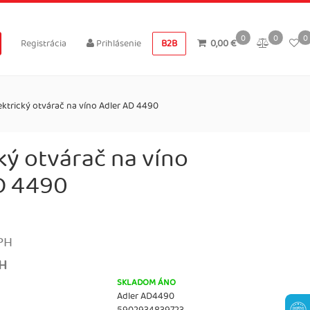
0
0
0
Registrácia
Prihlásenie
B2B
0,00 €
ektrický otvárač na víno Adler AD 4490
ký otvárač na víno
D 4490
PH
PH
SKLADOM ÁNO
Adler AD4490