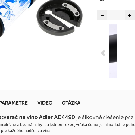
EAN
PARAMETRE
VIDEO
OTÁZKA
 otvárač na víno Adler AD4490
je šikovné riešenie pre
intuitívne a bez námahy iba jednou rukou, vďaka čomu je mimoriadne pohodl
k pre každého nadšenca vína.