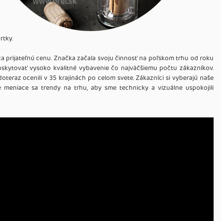
rtky.
za prijateľnú cenu. Značka začala svoju činnosť na poľskom trhu od roku
 poskytovať vysoko kvalitné vybavenie čo najväčšiemu počtu zákazníkov.
eraz ocenili v 35 krajinách po celom svete. Zákazníci si vyberajú naše
e meniace sa trendy na trhu, aby sme technicky a vizuálne uspokojili