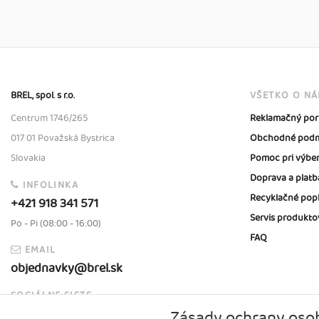
BREL, spol. s r.o.
VŠETKO O N
Centrum 1746/265
Reklamačný por
017 01 Považská Bystrica
Obchodné podm
Slovakia
Pomoc pri výbe
Doprava a platb
INFOLINKA
Recyklačné pop
+421 918 341 571
Servis produkto
Po - Pi (08:00 - 16:00)
FAQ
EMAIL
objednavky@brel.sk
SOCIÁLNE SIETE
Zásady ochrany oso