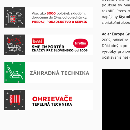
použitie by nem
rozbili? Preto 
napájaný
štyrmi
s priateľmi aleb
Adler Europe G
2002, odkiaľ sa
Dôkladným pocho
výrobky pre svo
očakávania našic