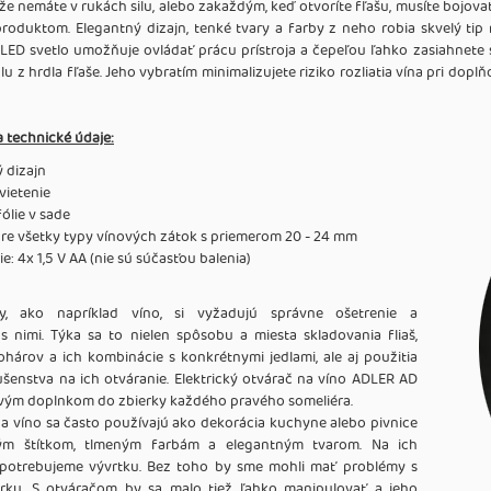
 že nemáte v rukách silu, alebo zakaždým, keď otvoríte fľašu, musíte bojova
oduktom. Elegantný dizajn, tenké tvary a farby z neho robia skvelý tip
 LED svetlo umožňuje ovládať prácu prístroja a čepeľou ľahko zasiahnete s
u z hrdla fľaše. Jeho vybratím minimalizujete riziko rozliatia vína pri do
a technické údaje:
 dizajn
vietenie
ólie v sade
re všetky typy vínových zátok s priemerom 20 - 24 mm
ie: 4x 1,5 V AA (nie sú súčasťou balenia)
éry, ako napríklad víno, si vyžadujú správne ošetrenie a
 nimi. Týka sa to nielen spôsobu a miesta skladovania fliaš,
ohárov a ich kombinácie s konkrétnymi jedlami, ale aj použitia
lušenstva na ich otváranie. Elektrický otvárač na víno ADLER AD
vým doplnkom do zbierky každého pravého someliéra.
a víno sa často používajú ako dekorácia kuchyne alebo pivnice
kým štítkom, tlmeným farbám a elegantným tvarom. Na ich
 potrebujeme vývrtku. Bez toho by sme mohli mať problémy s
rku. S otváračom by sa malo tiež ľahko manipulovať a jeho