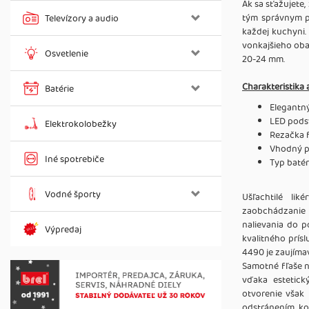
Ak sa sťažujete,
tým správnym pr
Televízory a audio
každej kuchyni.
vonkajšieho obal
Osvetlenie
20-24 mm.
Charakteristika 
Batérie
Elegantný
LED pods
Elektrokolobežky
Rezačka f
Vhodný p
Iné spotrebiče
Typ batér
Vodné športy
Ušľachtilé lik
zaobchádzanie s
nalievania do p
Výpredaj
kvalitného prís
4490 je zaujíma
Samotné fľaše n
vďaka estetic
otvorenie však
odstránením ko