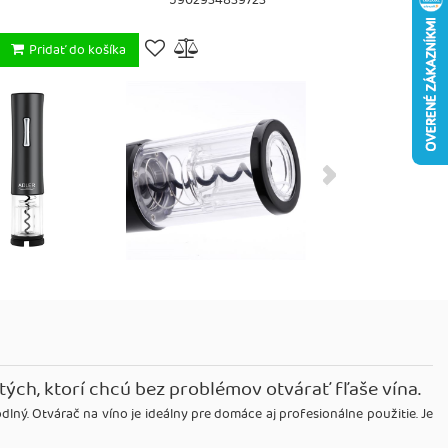
5902934839723
Pridať do košíka
 tých, ktorí chcú bez problémov otvárať fľaše vína.
ný. Otvárač na víno je ideálny pre domáce aj profesionálne použitie. Je