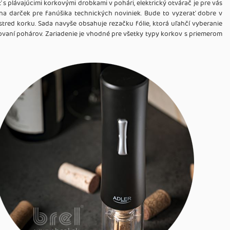
ť s plávajúcimi korkovými drobkami v pohári, elektrický otvárač je pre vás
 na darček pre fanúšika technických noviniek. Bude to vyzerať dobre v
tred korku. Sada navyše obsahuje rezačku fólie, ktorá uľahčí vyberanie
plňovaní pohárov. Zariadenie je vhodné pre všetky typy korkov s priemerom