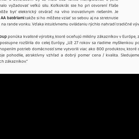
alo vyžadovať veľkú silu. Koľkokrát ste ho pri otvorení fľaše
môže byť elektrický otvárač na víno inovatívnym riešením. Je
 AA batériami
takže si ho môžete vziať so sebou aj na stretnutie
o na rande vonku. Vďaka intuitívnemu ovládaniu rýchlo nahradí tradičné výv
roup
ponúka kvalitné výrobky, ktoré oceňujú milióny zákazníkov v Európe, 
 postupne rozšírila do celej Európy. ,,Už 27 rokov sa riadime myšlienkou
pením potrieb domácností sme vytvorili viac ako 800 produktov, ktoré dot
je pohodlie, atraktívny vzhľad a dobrý pomer cena / kvalita. Sledujem
h zákazníkov.‘‘