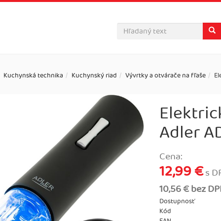
Kuchynská technika
Kuchynský riad
Vývrtky a otvárače na fľaše
El
Elektric
Adler A
Cena:
12,99 €
s D
10,56 € bez D
Dostupnosť
Kód