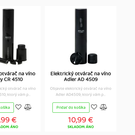
 otvárač na víno
Elektrický otvárač na víno
y CR 4510
Adler AD 4509
ický otvárač na víno
Objavte elektrický otvárač na víno
0, ktorý vám p...
Adler AD4509, ktorý vám p...
košíka
Pridať do košíka
,99 €
10,99 €
ADOM: ÁNO
SKLADOM: ÁNO