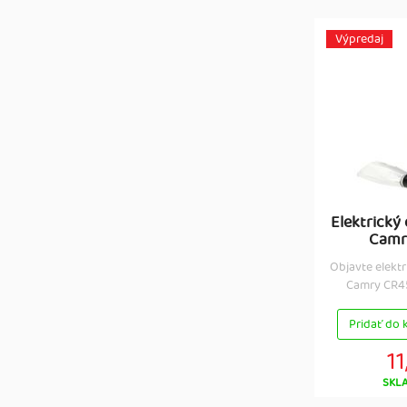
Výpredaj
Elektrický
Camr
Objavte elektr
Camry CR451
Pridať do 
11
SKL