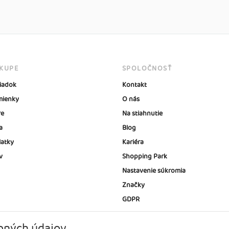
ÁKUPE
SPOLOČNOSŤ
iadok
Kontakt
ienky
O nás
re
Na stiahnutie
a
Blog
latky
Kariéra
v
Shopping Park
Nastavenie súkromia
Značky
GDPR
bných údajov