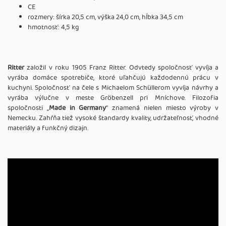
CE
rozmery: šírka 20,5 cm, výška 24,0 cm, hĺbka 34,5 cm
hmotnosť: 4,5 kg
Ritter
založil v roku 1905 Franz Ritter. Odvtedy spoločnosť vyvíja a
vyrába domáce spotrebiče, ktoré uľahčujú každodennú prácu v
kuchyni. Spoločnosť na čele s Michaelom Schüllerom vyvíja návrhy a
vyrába výlučne v meste Gröbenzell pri Mníchove. Filozofia
spoločnosti „
Made in Germany
“ znamená nielen miesto výroby v
Nemecku. Zahŕňa tiež vysoké štandardy kvality, udržateľnosť, vhodné
materiály a funkčný dizajn.