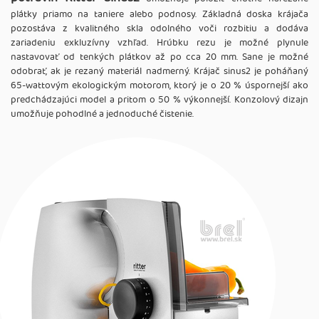
plátky priamo na taniere alebo podnosy. Základná doska krájača
pozostáva z kvalitného skla odolného voči rozbitiu a dodáva
zariadeniu exkluzívny vzhľad. Hrúbku rezu je možné plynule
nastavovať od tenkých plátkov až po cca 20 mm. Sane je možné
odobrať, ak je rezaný materiál nadmerný. Krájač sinus2 je poháňaný
65-wattovým ekologickým motorom, ktorý je o 20 % úspornejší ako
predchádzajúci model a pritom o 50 % výkonnejší. Konzolový dizajn
umožňuje pohodlné a jednoduché čistenie.