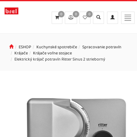
0
0
0
Toggle
Toggle
Togg
search
navigation
navi
ESHOP
Kuchynské spotrebiče
Spracovanie potravín
Krájače
Krájače voľne stojace
Elektrický krájač potravín Ritter Sinus 2 strieborný