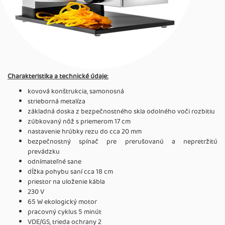
Charakteristika a technické údaje:
kovová konštrukcia, samonosná
strieborná metalíza
základná doska z bezpečnostného skla odolného voči rozbitiu
zúbkovaný nôž s priemerom 17 cm
nastavenie hrúbky rezu do cca 20 mm
bezpečnostný spínač pre prerušovanú a nepretržitú
prevádzku
odnímateľné sane
dĺžka pohybu saní cca 18 cm
priestor na uloženie kábla
230 V
65 W ekologický motor
pracovný cyklus 5 minút
VDE/GS, trieda ochrany 2