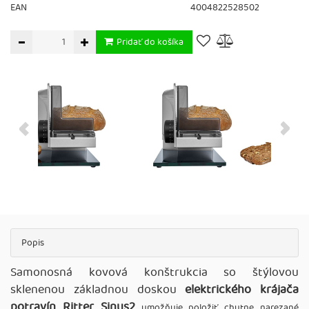
EAN
4004822528502
Pridať do košíka
Popis
Samonosná kovová konštrukcia so štýlovou
sklenenou základnou doskou
elektrického krájača
potravín Ritter Sinus2
umožňuje položiť chutne narezané