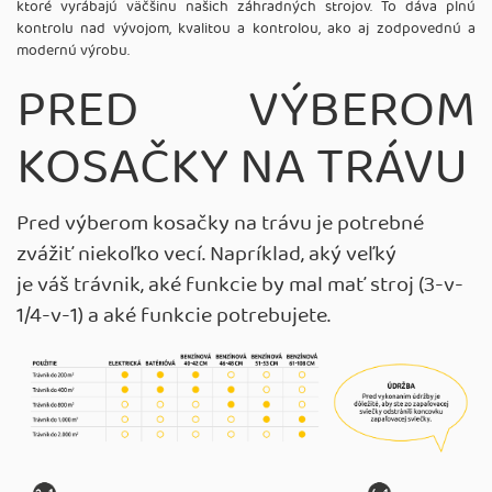
ktoré vyrábajú väčšinu našich záhradných strojov. To dáva plnú
kontrolu nad vývojom, kvalitou a kontrolou, ako aj zodpovednú a
modernú výrobu.
PRED VÝBEROM
KOSAČKY NA TRÁVU
Pred výberom kosačky na trávu je potrebné
zvážiť niekoľko vecí. Napríklad, aký veľký
je váš trávnik, aké funkcie by mal mať stroj (3-v-
1/4-v-1) a aké funkcie potrebujete.