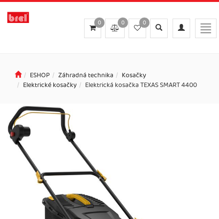
0
0
0
Toggle
Toggle
Togg
search
navigation
navi
ESHOP
Záhradná technika
Kosačky
Elektrické kosačky
Elektrická kosačka TEXAS SMART 4400