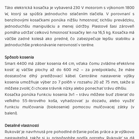
Táto elektrická kosačka je vybavená 230 V motorom s výkonom 1800
W, ktorý sa spúšťa jednoducho stlačením tlačidla. V porovnaní s
benzínovými kosačkami ponúka nižšiu hmotnosť, tichšiu prevádzku,
jednoduchšiu manipuláciu a menej údržby. Plastové šasi zároveň
pomáha udržať celkovú hmotnosť kosačky len na 16,5 kg. Kosačka má
väčšie zadné kolesá ako predné, čo zabezpečuje lepšiu stabilitu a
jednoduchšie prekonávanie nerovností v teréne.
Spôsob kosenia
Smart 4400 má záber kosenia 44 cm, vďaka čomu zvládne efektívne
kosiť aj väčšie plochy až do 600 m2 – za predpokladu, že máte
dostatočne dlhý predlžovací kábel. Centrálne nastavenie výšky
kosenia umožňuje výber zo 7 polôh v rozsahu 20 až 75 mm, takže si
môžete zvoliť, či chcete trávnik nízky alebo ponechať trávu dlhšiu.
Kosačka ponúka funkciu kosenia 3v1 – trávu môžete buď zbierať do
veľkého 55-litrového koša, vyhadzovať ju dozadu, alebo využiť
funkciu mulčovania (biokosenie) pomocou mulčovacej zátky (v
balení).
Detailné vlastnosti
Rukoväť je navrhnutá pre pohodlné držanie počas práce a je výškovo
nastaviteľná, takže si ju prispôsobíte podľa potreby. Rukoväť sa dá