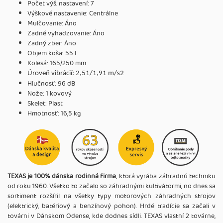
Počet výš. nastavení: 7
Výškové nastavenie: Centrálne
Mulčovanie: Áno
Zadné vyhadzovanie: Áno
Zadný zber: Áno
Objem koša: 55 l
Kolesá: 165/250 mm
Úroveň vibrácií: 2,51/1,91 m/s2
Hlučnosť: 96 dB
Nože: 1 kovový
Skelet: Plast
Hmotnosť: 16,5 kg
TEXAS je 100% dánska rodinná firma
, ktorá vyrába záhradnú techniku
od roku 1960. Všetko to začalo so záhradnými kultivátormi, no dnes sa
sortiment rozšíril na všetky typy motorových záhradných strojov
(elektrický, batériový a benzínový pohon). Hrdé tradície sa začali v
továrni v Dánskom Odense, kde dodnes sídli. TEXAS vlastní 2 továrne,