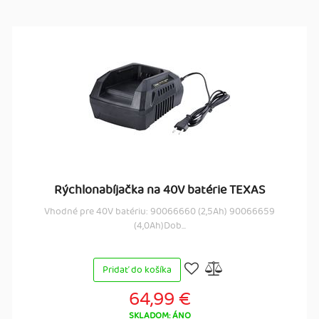
Rýchlonabíjačka na 40V batérie TEXAS
Vhodné pre 40V batériu: 90066660 (2,5Ah) 90066659
(4,0Ah)Dob...
Pridať do košíka
64,99 €
SKLADOM: ÁNO