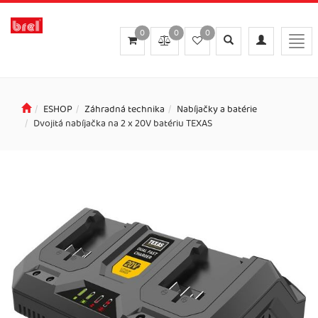
0
0
0
Toggle
Toggle
Togg
search
navigation
navi
ESHOP
Záhradná technika
Nabíjačky a batérie
Dvojitá nabíjačka na 2 x 20V batériu TEXAS