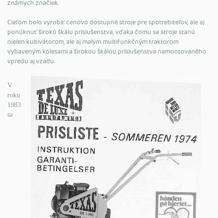
známych značiek.
Cieľom bolo vyrobiť cenovo dostupné stroje pre spotrebiteľov, ale aj
ponúknuť širokú škálu príslušenstva, vďaka čomu sa stroje stanú
nielen kultivátorom, ale aj malým multifunkčným traktorom
vybaveným kolesami a širokou škálou príslušenstva namontovaného
vpredu aj vzadu.
V
roku
1983
sa