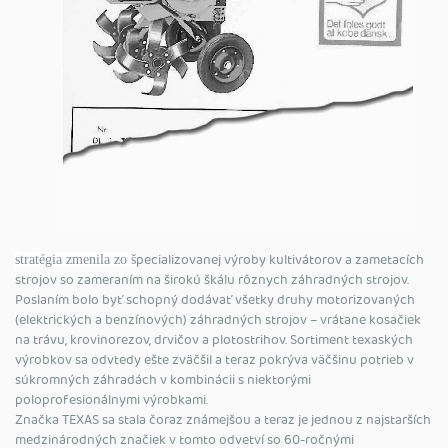
pecializovanej výroby kultivátorov a zametacích
stratégia zmenila zo š
strojov so zameraním na širokú škálu rôznych záhradných strojov.
Poslaním bolo byť schopný dodávať všetky druhy motorizovaných
(elektrických a benzínových) záhradných strojov – vrátane kosačiek
na trávu, krovinorezov, drvičov a plotostrihov. Sortiment texaských
výrobkov sa odvtedy ešte zväčšil a teraz pokrýva väčšinu potrieb v
súkromných záhradách v kombinácii s niektorými
poloprofesionálnymi výrobkami.
Značka TEXAS sa stala čoraz známejšou a teraz je jednou z najstarších
medzinárodných značiek v tomto odvetví so 60-ročnými