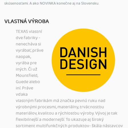
skúsenosťami. A ako NOVINKA konečne aj na Slovensku.
VLASTNÁ VÝROBA
TEXAS vlastní
dve fabriky -
nenecháva si
vyrábať, práve
naopak,
vyrába pre
iných. Či už
Mountfield,
Guede alebo
iní. Práve
vďaka
vlastným fabrikám má značka pevnú ruku nad
výrobnými procesmi, materiálny, trvácnosťou
materiálov, kvalitou a rýchlosťou výroby. Vývoj je tak
flexibiln
ejší a modernejší. To ukazuje aj široký
sortiment multifunkčných produktov- škála nástavcov