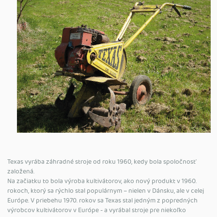
Texas vyrába záhradné stroje od roku 1960, kedy bola spoločnosť
založená.
Na začiatku to bola výroba kultivátorov, ako nový produkt v 1960.
rokoch, ktorý sa rýchlo stal populárnym – nielen v Dánsku, ale v celej
Európe. V priebehu 1970. rokov sa Texas stal jedným z popredných
výrobcov kultivátorov v Európe - a vyrábal stroje pre niekoľko