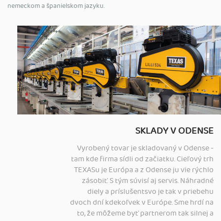
nemeckom a španielskom jazyku.
SKLADY V ODENSE
Vyrobený tovar je skladovaný v Odense -
tam kde firma sídli od začiatku. Cieľový trh
TEXASu je Európa a z Odense ju vie rýchlo
zásobiť. S tým súvisí aj servis. Náhradné
diely
a príslušentsvo je tak v priebehu
dvoch dní kdekoľvek v Európe. Sme hrdí na
to, že môžeme byť partnerom tak silnej a