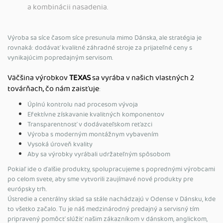
a kombinácii nasadenia.
Výroba sa síce časom síce presunula mimo Dánska, ale stratégia je
rovnaká: dodávať kvalitné záhradné stroje za prijateľné ceny s
vynikajúcim popredajným servisom.
Väčšina výrobkov
TEXAS
sa vyrába v našich vlastných 2
továrňach, čo nám zaisťuje
:
Úplnú kontrolu nad procesom vývoja
Efektívne získavanie kvalitných komponentov
Transparentnosť v dodávateľskom reťazci
Výroba s moderným montážnym vybavením
Vysoká úroveň kvality
Aby sa výrobky vyrábali udržateľným spôsobom
Pokiaľ ide o ďalšie produkty, spolupracujeme s poprednými výrobcami
po celom svete, aby sme vytvorili zaujímavé nové produkty pre
európsky trh.
Ústredie a centrálny sklad sa stále nachádzajú v Odense v Dánsku, kde
to všetko začalo. Tu je náš medzinárodný predajný a servisný tím
pripravený pomôcť slúžiť našim zákazníkom v dánskom, anglickom,