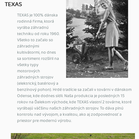
TEXAS
TEXAS je 100% dánska
rodinná firma, ktorá
vyrába záhradnú
techniku od roku 1960.
Všetko to začalo so
záhradnými
kultivátormi, no dnes
sa sortiment rozšíril na
všetky typy
motorových
záhradných strojov
(elektrický, batériový a
benzínový pohon). Hrdé tradície sa začali v továrni v dánskom
Odense, kde dodnes sídli. Naša produkcia je posledných 15
rokov na Ďalekom východe, kde TEXAS vlastní 2 továrne, ktoré
vyrábajú väčšinu našich záhradných strojov. To dáva plnú
kontrolu nad vývojom, a kvalitou, ako aj zodpovednosť a
priestor pre modernú výrobu.