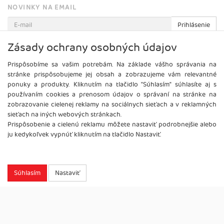
NOVINKY NA EMAIL
Prihlásenie
Viac informácií o tejto službe
Zásady ochrany osobných údajov
Prispôsobíme sa vašim potrebám. Na základe vášho správania na
stránke prispôsobujeme jej obsah a zobrazujeme vám relevantné
ponuky a produkty. Kliknutím na tlačidlo "Súhlasím" súhlasíte aj s
používaním cookies a prenosom údajov o správaní na stránke na
zobrazovanie cielenej reklamy na sociálnych sieťach a v reklamných
sieťach na iných webových stránkach.
Prispôsobenie a cielenú reklamu môžete nastaviť podrobnejšie alebo
ju kedykoľvek vypnúť kliknutím na tlačidlo Nastaviť.
Súhlasím
Nastaviť
Copyright
2026 ©
Brel, s.r.o.
Všetky práva vyhradené.