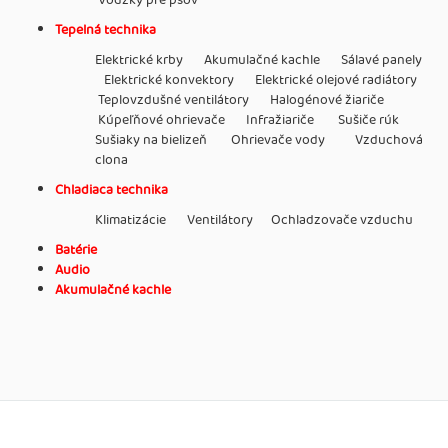
Vôdzky pre psov
Tepelná technika
Elektrické krby Akumulačné kachle Sálavé panely
Elektrické konvektory Elektrické olejové radiátory
Teplovzdušné ventilátory Halogénové žiariče
Kúpeľňové ohrievače Infražiariče Sušiče rúk
Sušiaky na bielizeň Ohrievače vody Vzduchová
clona
Chladiaca technika
Klimatizácie Ventilátory Ochladzovače vzduchu
Batérie
Audio
Akumulačné kachle