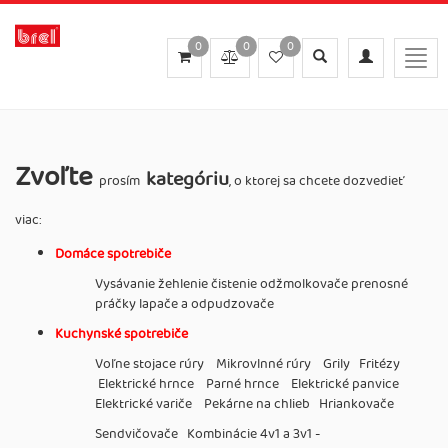
0
0
0
Toggle
Toggle
Togg
search
navigation
navig
Zvoľte
kategóriu
prosím
, o ktorej sa chcete dozvedieť
viac:
Domáce spotrebiče
Vysávanie žehlenie čistenie odžmolkovače prenosné
práčky lapače a odpudzovače
Kuchynské spotrebiče
Voľne stojace rúry Mikrovlnné rúry Grily Fritézy
Elektrické hrnce Parné hrnce Elektrické panvice
Elektrické variče Pekárne na chlieb Hriankovače
Sendvičovače Kombinácie 4v1 a 3v1 -