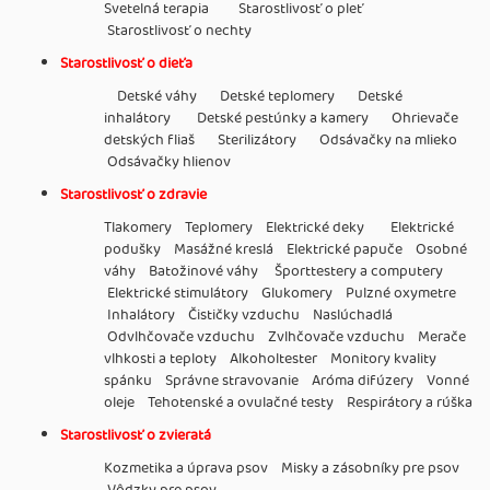
Svetelná terapia Starostlivosť o pleť
Starostlivosť o nechty
Starostlivosť o dieťa
Detské váhy Detské teplomery Detské
inhalátory Detské pestúnky a kamery Ohrievače
detských fliaš Sterilizátory Odsávačky na mlieko
Odsávačky hlienov
Starostlivosť o zdravie
Tlakomery Teplomery Elektrické deky Elektrické
podušky Masážné kreslá Elektrické papuče Osobné
váhy Batožinové váhy Športtestery a computery
Elektrické stimulátory Glukomery Pulzné oxymetre
Inhalátory Čističky vzduchu Naslúchadlá
Odvlhčovače vzduchu Zvlhčovače vzduchu Merače
vlhkosti a teploty Alkoholtester Monitory kvality
spánku Správne stravovanie Aróma difúzery Vonné
oleje Tehotenské a ovulačné testy Respirátory a rúška
Starostlivosť o zvieratá
Kozmetika a úprava psov Misky a zásobníky pre psov