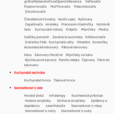
gril/vafle/sendvičovač/panini/lievance Vaflovače
Popkornovače Muffinovače Palacinkovače
Zmrzlinovače
Čokoládové fontány Variče vajec Ryžovary
Zapaľovače vinotéky Prenosné chladničky Výrobník
ľadu Kuchynské roboty Krájače Mlynčeky Mixéry
Sušičky potravín Zaváracie automaty Odšťavovače
Zváračky fólie Kuchynské váhy Obedáre Koreničky
Automatické kávovary Pákové kávovary
Káva Kávovary filtračné Mlynčeky na kávu
Rýchlovarné kanvice Peniče mlieka Čajovary Filtre do
kávovaru
Kuchynská technika
Kuchynské hrnce Tlakové hrnce
Starostlivosť o telo
Horské slnká Infralampy Kozmetické prístroje
Holiace strojčeky Strihacie strojčeky Epilátory a
depilátory zastrihávače Starostlivosť o vlasy
Starostlivosť o nohy Starostlivosť o zuby