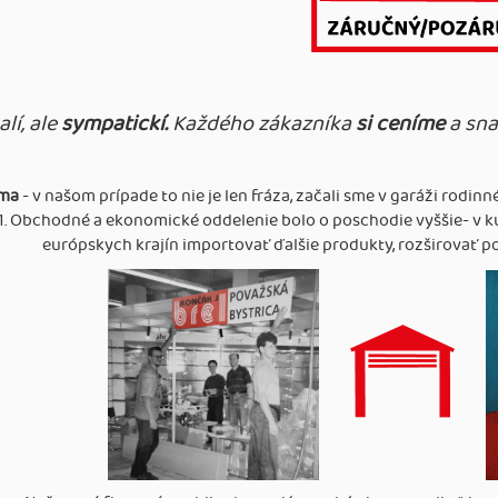
lí, ale
sympatickí.
Každého zákazníka
si ceníme
a sna
rma
- v našom prípade to nie je len fráza, začali sme v garáži rod
1. Obchodné a ekonomické oddelenie bolo o poschodie vyššie- v k
európskych krajín importovať ďalšie produkty, rozširovať po