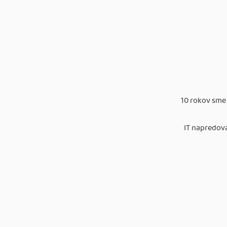
10 rokov sme 
IT napredov