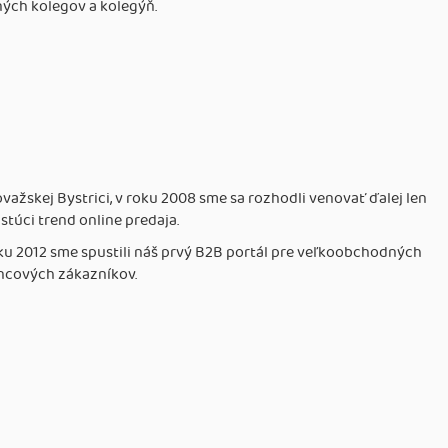
ných kolegov a kolegýň.
žskej Bystrici, v roku 2008 sme sa rozhodli venovať ďalej len
túci trend online predaja.
ku 2012 sme spustili náš prvý B2B portál pre veľkoobchodných
ncových zákazníkov.