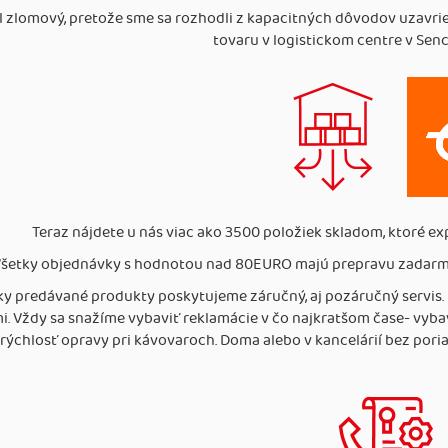
l zlomový, pretože sme sa rozhodli z kapacitných dôvodov uzavri
tovaru v logistickom centre v Sen
Teraz nájdete u nás viac ako 3500 položiek skladom, ktoré ex
šetky objednávky s hodnotou nad 80EURO majú prepravu zadarmo
ky predávané produkty poskytujeme záručný, aj pozáručný servis. 
. Vždy sa snažíme vybaviť reklamácie v čo najkratšom čase- vybave
rýchlosť opravy pri kávovaroch. Doma alebo v kancelárií bez poria