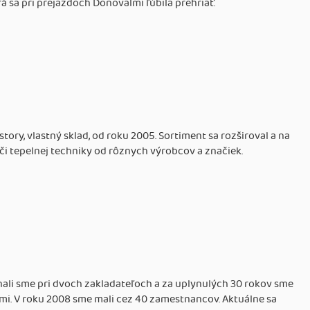
rá sa pri prejazdoch Donovalmi ľúbila prehriať.
story, vlastný sklad, od roku 2005. Sortiment sa rozširoval a na
či tepelnej techniky od rôznych výrobcov a značiek.
nali sme pri dvoch zakladateľoch a za uplynulých 30 rokov sme
i. V roku 2008 sme mali cez 40 zamestnancov. Aktuálne sa