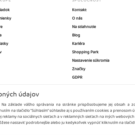
ÁKUPE
SPOLOČNOSŤ
iadok
Kontakt
ienky
O nás
re
Na stiahnutie
a
Blog
latky
Kariéra
v
Shopping Park
Nastavenie súkromia
Značky
GDPR
bných údajov
 Na základe vášho správania na stránke prispôsobujeme jej obsah a 
nutím na tlačidlo "Súhlasím" súhlasíte aj s používaním cookies a prenosom 
ej reklamy na sociálnych sieťach a v reklamných sieťach na iných webových
žete nastaviť podrobnejšie alebo ju kedykoľvek vypnúť kliknutím na tlačidl