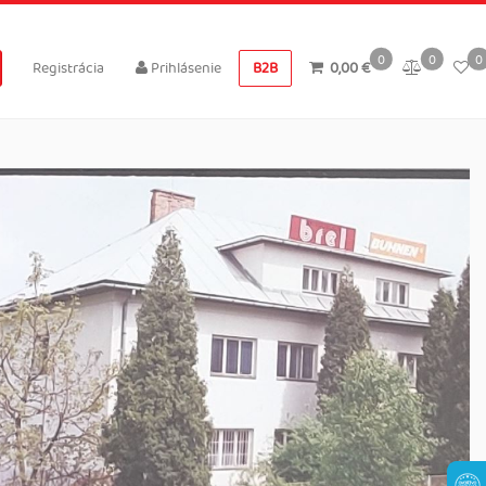
0
0
0
Registrácia
Prihlásenie
B2B
0,00 €