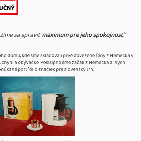
žíme sa spraviť
maximum pre jeho spokojnosť
."
inného domu, kde sme skladovali prvé dovezené fény z Nemecka v
uchyni a obývačke. Postupne sme začali z Nemecka a iných
núkané portfólio značiek pre slovenský trh.