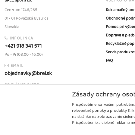
BREL, spol. s r.o.
VŠETKO O N
Centrum 1746/265
Reklamačný por
017 01 Považská Bystrica
Obchodné podm
Slovakia
Pomoc pri výbe
Doprava a platb
INFOLINKA
Recyklačné pop
+421 918 341 571
Servis produkto
Po - Pi (08:00 - 16:00)
FAQ
EMAIL
objednavky@brel.sk
SOCIÁLNE SIETE
Zásady ochrany oso
Prispôsobíme sa vašim potrebám.
relevantné ponuky a produkty. Klik
na stránke na zobrazovanie cielen
Prispôsobenie a cielenú reklamu mô
Copyright
2026 ©
Brel, s.r.o.
Všetky práva vyhradené.