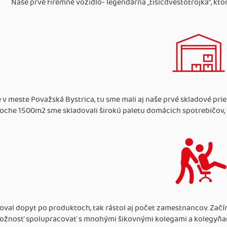
Naše prvé firemné vozidlo- legendárna „tisícdvestotrojka“, kto
e v meste Považská Bystrica, tu sme mali aj naše prvé skladové prie
oche 1500m2 sme skladovali širokú paletu domácich spotrebičov, 
oval dopyt po produktoch, tak rástol aj počet zamestnancov. Začí
možnosť spolupracovať s mnohými šikovnými kolegami a kolegyňam