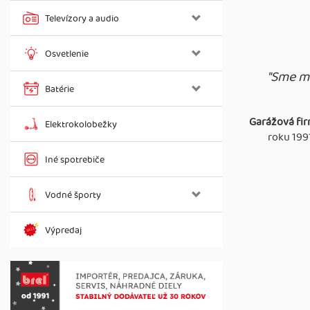
Televízory a audio
Osvetlenie
"Sme ma
Batérie
Garážová fi
Elektrokolobežky
roku 199
Iné spotrebiče
Vodné športy
Výpredaj