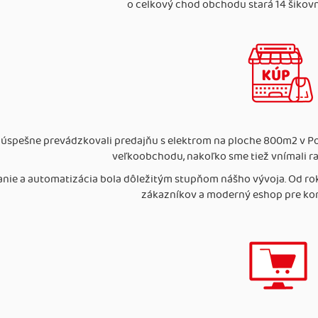
o celkový chod obchodu stará 14 šikov
úspešne prevádzkovali predajňu s elektrom na ploche 800m2 v Pova
veľkoobchodu, nakoľko sme tiež vnímali ras
anie a automatizácia bola dôležitým stupňom nášho vývoja. Od ro
zákazníkov a moderný eshop pre ko