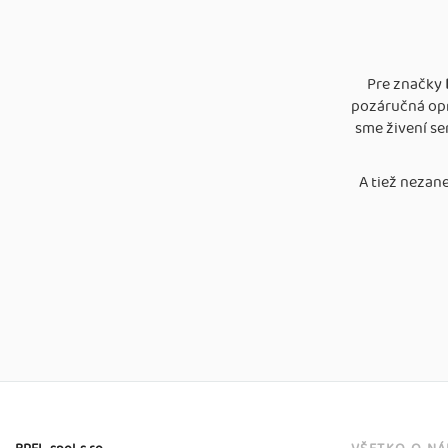
Pre značky
pozáručná opr
sme živení s
A tiež nezane