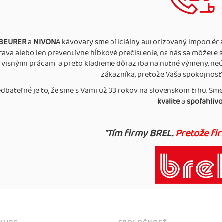
BEURER
a
NIVON
A kávovary sme oficiálny autorizovaný importér a 
ava alebo len preventívne hĺbkové prečistenie, na nás sa môžete
ervisnými prácami a preto kladieme dôraz iba na nutné výmeny, n
zákazníka, pretože Vaša spokojnosť 
dbateľné je to, že sme s Vami už 33 rokov na slovenskom trhu. Sme
kvalite
a
spoľahlivos
"
Tím firmy BREL.
Pretože fir