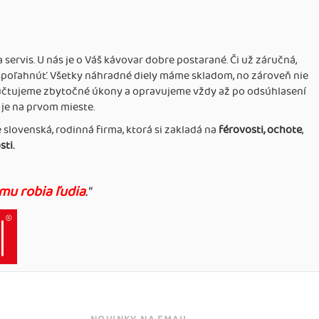
servis. U nás je o Váš kávovar dobre postarané. Či už záručná,
 spoľahnúť. Všetky náhradné diely máme skladom, no zároveň nie
eúčtujeme zbytočné úkony a opravujeme vždy až po odsúhlasení
je na prvom mieste.
 slovenská, rodinná firma, ktorá si zakladá na
férovosti,
ochote
,
ti.
mu robia ľudia
."