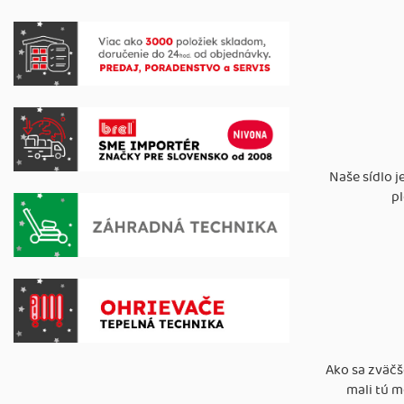
Naše sídlo j
pl
Ako sa zväčš
mali tú 