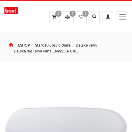
0
0
0
Toggle
Toggle
Togg
search
navigation
navig
ESHOP
Starostlivosť o dieťa
Detské váhy
Detská digitálna váha Camry CR 8185