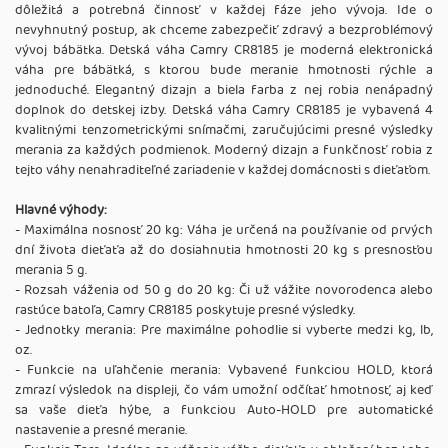
dôležitá a potrebná činnosť v každej fáze jeho vývoja. Ide o
nevyhnutný postup, ak chceme zabezpečiť zdravý a bezproblémový
vývoj bábätka. Detská váha Camry CR8185 je moderná elektronická
váha pre bábätká, s ktorou bude meranie hmotnosti rýchle a
jednoduché. Elegantný dizajn a biela farba z nej robia nenápadný
doplnok do detskej izby. Detská váha Camry CR8185 je vybavená 4
kvalitnými tenzometrickými snímačmi, zaručujúcimi presné výsledky
merania za každých podmienok. Moderný dizajn a funkčnosť robia z
tejto váhy nenahraditeľné zariadenie v každej domácnosti s dieťaťom.
Hlavné výhody:
- Maximálna nosnosť 20 kg: Váha je určená na používanie od prvých
dní života dieťaťa až do dosiahnutia hmotnosti 20 kg s presnosťou
merania 5 g.
- Rozsah váženia od 50 g do 20 kg: Či už vážite novorodenca alebo
rastúce batoľa, Camry CR8185 poskytuje presné výsledky.
- Jednotky merania: Pre maximálne pohodlie si vyberte medzi kg, lb,
oz.
- Funkcie na uľahčenie merania: Vybavené funkciou HOLD, ktorá
zmrazí výsledok na displeji, čo vám umožní odčítať hmotnosť, aj keď
sa vaše dieťa hýbe, a funkciou Auto-HOLD pre automatické
nastavenie a presné meranie.