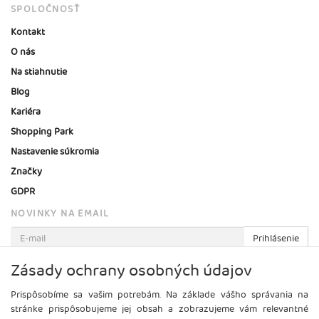
SPOLOČNOSŤ
Kontakt
O nás
Na stiahnutie
Blog
Kariéra
Shopping Park
Nastavenie súkromia
Značky
GDPR
NOVINKY NA EMAIL
Prihlásenie
Viac informácií o tejto službe
Zásady ochrany osobných údajov
Prispôsobíme sa vašim potrebám. Na základe vášho správania na
stránke prispôsobujeme jej obsah a zobrazujeme vám relevantné