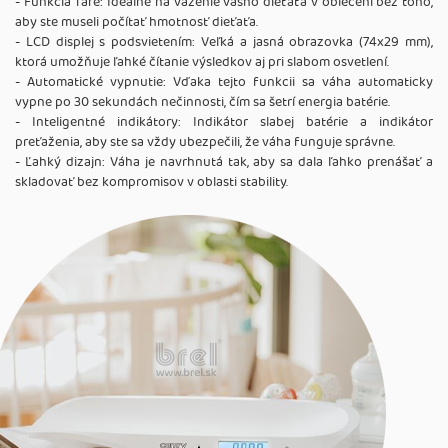
- Funkcia Tare: Ideálne na váženie vášho dieťaťa v oblečení bez toho,
aby ste museli počítať hmotnosť dieťaťa.
- LCD displej s podsvietením: Veľká a jasná obrazovka (74x29 mm),
ktorá umožňuje ľahké čítanie výsledkov aj pri slabom osvetlení.
- Automatické vypnutie: Vďaka tejto funkcii sa váha automaticky
vypne po 30 sekundách nečinnosti, čím sa šetrí energia batérie.
- Inteligentné indikátory: Indikátor slabej batérie a indikátor
preťaženia, aby ste sa vždy ubezpečili, že váha funguje správne.
- Ľahký dizajn: Váha je navrhnutá tak, aby sa dala ľahko prenášať a
skladovať bez kompromisov v oblasti stability.