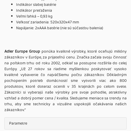
Indikátor slabej batérie
Indikátor preťaženia
Veľmi ľahká – 0,93 kg
Veľkosť zariadenia: 520x320x47 mm
Napájanie: 2xAAA batérie (nie sú súčasťou balenia)
Adler Europe Group
ponúka kvalitné výrobky, ktoré oceňujú milióny
zákazníkov v Európe, za prijateľnú cenu. Značka začala svoju činnosť
na poľskom trhu od roku 2002, odkiaľ sa postupne rozšírila do celej
Európy. ,,Už 27 rokov sa riadime myšlienkou poskytovať vysoko
kvalitné vybavenie čo najväčšiemu počtu zákazníkov. Dôkladným
pochopením potrieb domácností sme vytvorili viac ako 800
produktov, ktoré doteraz ocenili v 35 krajinách po celom svete.
Zákazníci si vyberajú naše výrobky pre svoje pohodlie, atraktívny
vzhľad a dobrý pomer cena / kvalita. Sledujeme meniace sa trendy na
trhu, aby sme technicky a vizuálne uspokojili očakávania našich
zákazníkov.‘‘
Parametre