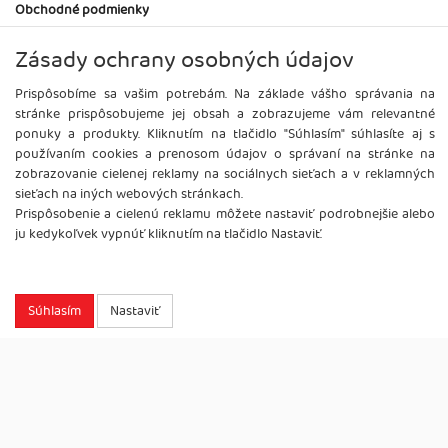
Obchodné podmienky
Pomoc pri výbere
Zásady ochrany osobných údajov
Doprava a platba
Recyklačné poplatky
Prispôsobíme sa vašim potrebám. Na základe vášho správania na
stránke prispôsobujeme jej obsah a zobrazujeme vám relevantné
Servis produktov
ponuky a produkty. Kliknutím na tlačidlo "Súhlasím" súhlasíte aj s
FAQ
používaním cookies a prenosom údajov o správaní na stránke na
zobrazovanie cielenej reklamy na sociálnych sieťach a v reklamných
SPOLOČNOSŤ
sieťach na iných webových stránkach.
Kontakt
Prispôsobenie a cielenú reklamu môžete nastaviť podrobnejšie alebo
ju kedykoľvek vypnúť kliknutím na tlačidlo Nastaviť.
O nás
Na stiahnutie
Blog
Súhlasím
Nastaviť
Kariéra
Shopping Park
Nastavenie súkromia
Značky
GDPR