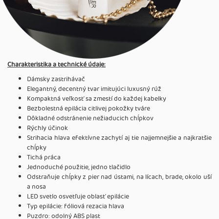
Charakteristika a technické údaje:
Dámsky zastrihávač
Elegantný, decentný tvar imitujúci luxusný rúž
Kompaktná veľkosť sa zmestí do každej kabelky
Bezbolestná epilácia citlivej pokožky tváre
Dôkladné odstránenie nežiaducich chĺpkov
Rýchly účinok
Strihacia hlava efektívne zachytí aj tie najjemnejšie a najkratšie
chĺpky
Tichá práca
Jednoduché použitie, jedno tlačidlo
Odstraňuje chĺpky z pier nad ústami, na lícach, brade, okolo uší
a nosa
LED svetlo osvetľuje oblasť epilácie
Typ epilácie: fóliová rezacia hlava
Puzdro: odolný ABS plast