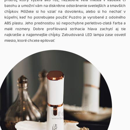
prístroj, ktorý vyzerá ako rúž, nezaberie veľa miesta v kabelke či
batohu a umožní vám na diskrétne odstránenie svetlejších a tmavších
chĺpkov. Môžete si ho vziať na dovolenku, alebo si ho nechať v
kúpeľni, keď ho potrebujete použiť. Puzdro je vyrobené z odolného
ABS plastu. Jeho prednosťou sú nepochybne perleťovo-zlatá farba a
malé rozmery. Dobre profilovaná strihacia hlava zachytí aj tie
najkratšie a najjemnejšie chĺpky. Zabudovaná LED lampa zase osvetlí
miesto, ktoré chcete epilovať.