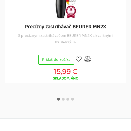
Precízny zastrihávač BEURER MN2X
S precíznym zastrihávačom BEURER MN2X s kvalitnými
nerezovým...
Pridať do košíka
15,99 €
SKLADOM: ÁNO