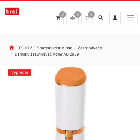
0
0
0
Toggle
Toggle
Togg
search
navigation
navi
ESHOP
Starostlivosť o telo
Zastrihávače
Dámsky zastrihávač Adler AD 2939
Výpredaj