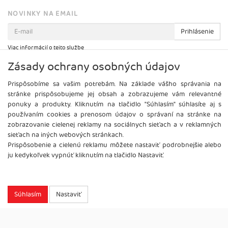
NOVINKY NA EMAIL
Prihlásenie
Viac informácií o tejto službe
Zásady ochrany osobných údajov
Prispôsobíme sa vašim potrebám. Na základe vášho správania na
stránke prispôsobujeme jej obsah a zobrazujeme vám relevantné
ponuky a produkty. Kliknutím na tlačidlo "Súhlasím" súhlasíte aj s
používaním cookies a prenosom údajov o správaní na stránke na
zobrazovanie cielenej reklamy na sociálnych sieťach a v reklamných
sieťach na iných webových stránkach.
Prispôsobenie a cielenú reklamu môžete nastaviť podrobnejšie alebo
ju kedykoľvek vypnúť kliknutím na tlačidlo Nastaviť.
Copyright
2026 ©
Brel, s.r.o.
Všetky práva vyhradené.
Súhlasím
Nastaviť