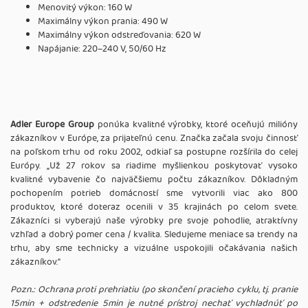
Menovitý výkon: 160 W
Maximálny výkon prania: 490 W
Maximálny výkon odstreďovania: 620 W
Napájanie: 220–240 V, 50/60 Hz
Adler Europe Group
ponúka kvalitné výrobky, ktoré oceňujú milióny
zákazníkov v Európe, za prijateľnú cenu. Značka začala svoju činnosť
na poľskom trhu od roku 2002, odkiaľ sa postupne rozšírila do celej
Európy. ,,Už 27 rokov sa riadime myšlienkou poskytovať vysoko
kvalitné vybavenie čo najväčšiemu počtu zákazníkov. Dôkladným
pochopením potrieb domácností sme vytvorili viac ako 800
produktov, ktoré doteraz ocenili v 35 krajinách po celom svete.
Zákazníci si vyberajú naše výrobky pre svoje pohodlie, atraktívny
vzhľad a dobrý pomer cena / kvalita. Sledujeme meniace sa trendy na
trhu, aby sme technicky a vizuálne uspokojili očakávania našich
zákazníkov.‘‘
Pozn.: Ochrana proti prehriatiu (po skončení pracieho cyklu, tj. pranie
15min + odstredenie 5min je nutné prístroj nechať vychladnúť po