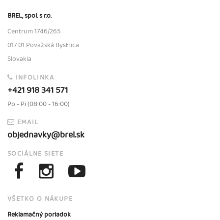
BREL, spol. s r.o.
Centrum 1746/265
017 01 Považská Bystrica
Slovakia
INFOLINKA
+421 918 341 571
Po - Pi (08:00 - 16:00)
EMAIL
objednavky@brel.sk
SOCIÁLNE SIETE
VŠETKO O NÁKUPE
Reklamačný poriadok