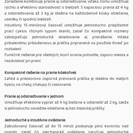
Zariadenie kombinuje pranie aj odstreďovanie, vďaka čomu umožňuje
rýchlu a efektívnu starostlivosť o bielizeň. S kapacitou prania až 4 kg
a odstreďovania až 2 kg je ideálna na každodenné kúsky oblečenia,
uteráky či spodnú bielizeň.
Intuitívny 15-minútový časovač umožňuje jednoducho prispôsobiť
prací cyklus rôznym typom tkanín, zatiaľ čo kompaktné rozmery
zabezpečujú jednoduché skladovanie aj prenášanie. Vďaka
pribalenému príslušenstvu je práčka pripravená na použitie ihneď po
rozbalení.
Funkčné riešenie pre všetkých, ktorí ocenia pohodlie, úsporu miesta a
nezávislosť pri praní.
Kompaktné riešenie na pranie kdekoľvek
Ľahká a priestorovo úsporná prenosná práčka je ideálna do malých
bytov, na chaty, chalupy či cestovanie.
Pranie aj odstreďovanie v jednom
Umožňuje efektívne vyprať až 4 kg bielizne a odstrediť až 2 kg, takže
si jednoducho osviežite oblečenie aj bez klasickej práčky.
Jednoduché a intuitívne ovládanie
Zabudovaný časovač až do 15 minút poskytuje plnú kontrolu nad
praním, zatiaľ čo mechanické ovládanie zaručuje jednoduché