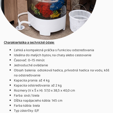
Charakteristika a technické údaje:
Ľahká a kompaktná práčka s funkciou odstreďovania
Ideálna do malých bytov, na chaty alebo cestovanie
Časovač: 0–15 minút
Jednoduché ovládanie
Obsah balenia: odtoková hadica, prívodná hadica na vodu, kôš
na odstreďovanie
Kapacita prania: až 4 kg
Kapacita odstreďovania: až 2 kg
Rozmery (V x Š x H): 57,0 x 38,5 x 40,0 cm
Farba: sivá / biela
Dĺžka napájacieho kábla: 145 cm
Farba kábla: biela
Typ zástrčky: E/F