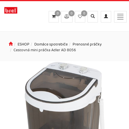
0
0
0
Toggle
Toggle
Togg
search
navigation
navi
ESHOP
Domáce spotrebiče
Prenosné práčky
Cestovná mini práčka Adler AD 8056