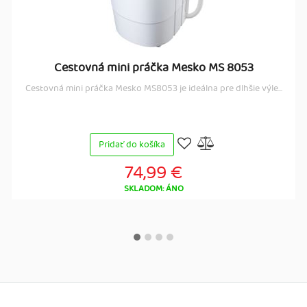
Cestovná mini práčka Mesko MS 8053
Cestovná mini práčka Mesko MS8053 je ideálna pre dlhšie výle...
Pridať do košíka
74,99 €
SKLADOM: ÁNO